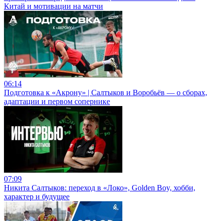
Китай и мотивации на матчи
06:14
Подготовка к «Акрону» | Салтыков и Воробьёв — о сборах,
адаптации и первом сопернике
07:09
Никита Салтыков: переход в «Локо», Golden Boy, хобби,
характер и будущее