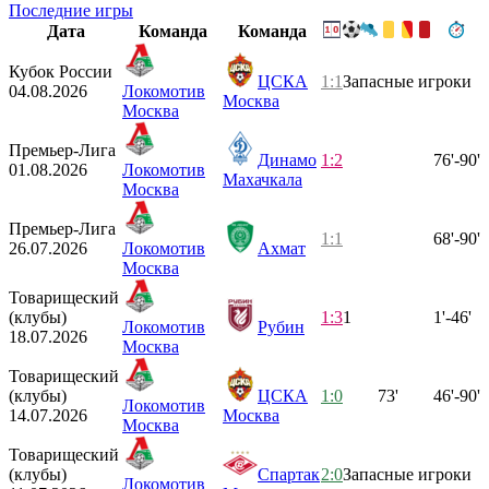
Последние игры
Дата
Команда
Команда
Кубок России
ЦСКА
1:1
Запасные игроки
04.08.2026
Локомотив
Москва
Москва
Премьер-Лига
Динамо
1:2
76'-90'
01.08.2026
Локомотив
Махачкала
Москва
Премьер-Лига
1:1
68'-90'
26.07.2026
Локомотив
Ахмат
Москва
Товарищеский
(клубы)
1:3
1
1'-46'
Локомотив
Рубин
18.07.2026
Москва
Товарищеский
(клубы)
ЦСКА
1:0
73'
46'-90'
Локомотив
14.07.2026
Москва
Москва
Товарищеский
(клубы)
Спартак
2:0
Запасные игроки
Локомотив