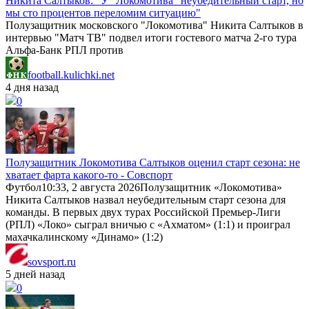
Никита Салтыков: "У "Локомотива" неубедительный старт, но
мы сто процентов переломим ситуацию"
Полузащитник московского "Локомотива" Никита Салтыков в
интервью "Матч ТВ" подвел итоги гостевого матча 2-го тура
Альфа-Банк РПЛ против
football.kulichki.net
4 дня назад
0
Полузащитник Локомотива Салтыков оценил старт сезона: не
хватает фарта какого-то - Совспорт
Футбол10:33, 2 августа 2026Полузащитник «Локомотива»
Никита Салтыков назвал неубедительным старт сезона для
команды. В первых двух турах Российской Премьер-Лиги
(РПЛ) «Локо» сыграл вничью с «Ахматом» (1:1) и проиграл
махачкалинскому «Динамо» (1:2)
sovsport.ru
5 дней назад
0