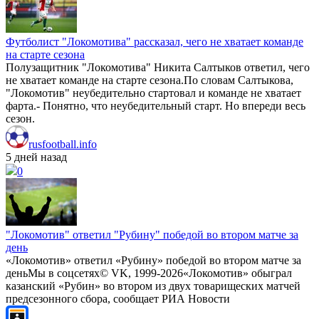
Футболист "Локомотива" рассказал, чего не хватает команде
на старте сезона
Полузащитник "Локомотива" Никита Салтыков ответил, чего
не хватает команде на старте сезона.По словам Салтыкова,
"Локомотив" неубедительно стартовал и команде не хватает
фарта.- Понятно, что неубедительный старт. Но впереди весь
сезон.
rusfootball.info
5 дней назад
0
"Локомотив" ответил "Рубину" победой во втором матче за
день
«Локомотив» ответил «Рубину» победой во втором матче за
деньМы в соцсетях© VK, 1999-2026«Локомотив» обыграл
казанский «Рубин» во втором из двух товарищеских матчей
предсезонного сбора, сообщает РИА Новости