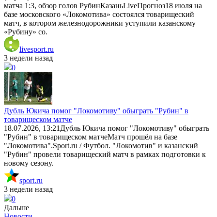
матча 1:3, обзор голов РубинКазаньLiveПрогноз18 июля на
базе московского «Локомотива» состоялся товарищеский
матч, в котором железнодорожники уступили казанскому
«Рубину» со.
livesport.ru
3 недели назад
0
Дубль Юкича помог "Локомотиву" обыграть "Рубин" в
товарищеском матче
18.07.2026, 13:21Дубль Юкича помог "Локомотиву" обыграть
"Рубин" в товарищеском матчеМатч прошёл на базе
"Локомотива".Sport.ru / Футбол. "Локомотив" и казанский
"Рубин" провели товарищеский матч в рамках подготовки к
новому сезону.
sport.ru
3 недели назад
0
Дальше
Новости