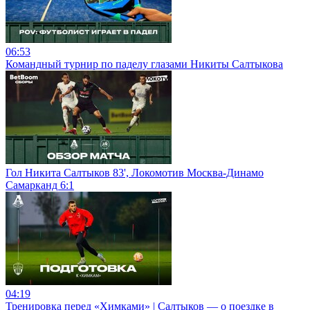
06:53
Командный турнир по паделу глазами Никиты Салтыкова
Гол Никита Салтыков 83', Локомотив Москва-Динамо
Самарканд 6:1
04:19
Тренировка перед «Химками» | Салтыков — о поездке в