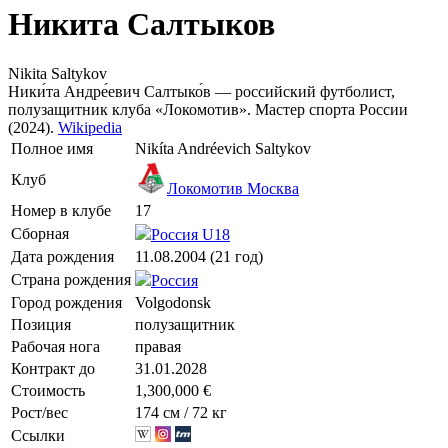
Никита Салтыков
Nikita Saltykov
Ники́та Андре́евич Салтыко́в — российский футболист,
полузащитник клуба «Локомотив». Мастер спорта России
(2024).
Wikipedia
Полное имя
Nikíta Andréevich Saltykov
Клуб
Локомотив Москва
Номер в клубе
17
Сборная
Россия U18
Дата рождения
11.08.2004 (21 год)
Страна рождения
Россия
Город рождения
Volgodonsk
Позиция
полузащитник
Рабочая нога
правая
Контракт до
31.01.2028
Стоимость
1,300,000 €
Рост/вес
174 см / 72 кг
Ссылки