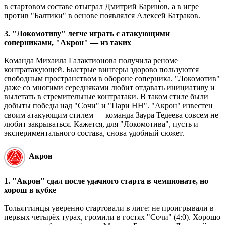
в стартовом составе отыграл Дмитрий Баринов, а в игре
против "Балтики" в основе появлялся Алексей Батраков.
3. "Локомотиву" легче играть с атакующими
соперниками, "Акрон" — из таких
Команда Михаила Галактионова получила реноме
контратакующей. Быстрые вингеры здорово пользуются
свободным пространством в обороне соперника. "Локомотив"
даже со многими середняками любит отдавать инициативу и
вылетать в стремительные контратаки. В таком стиле были
добыты победы над "Сочи" и "Пари НН". "Акрон" известен
своим атакующим стилем — команда Заура Тедеева совсем не
любит закрываться. Кажется, для "Локомотива", пусть и
экспериментального состава, снова удобный сюжет.
Акрон
1. "Акрон" сдал после удачного старта в чемпионате, но
хорош в кубке
Тольяттинцы уверенно стартовали в лиге: не проигрывали в
первых четырёх турах, громили в гостях "Сочи" (4:0). Хорошо