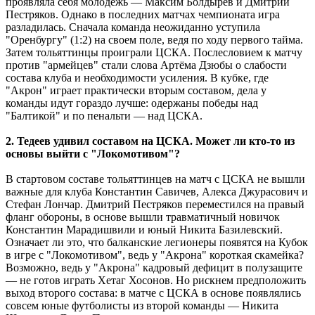
проявляла себя молодёжь — Максим Болдырев и Дмитрий
Пестряков. Однако в последних матчах чемпионата игра
разладилась. Сначала команда неожиданно уступила
"Оренбургу" (1:2) на своем поле, ведя по ходу первого тайма.
Затем тольяттинцы проиграли ЦСКА. Послесловием к матчу
против "армейцев" стали слова Артёма Дзюбы о слабости
состава клуба и необходимости усиления. В кубке, где
"Акрон" играет практически вторым составом, дела у
команды идут гораздо лучше: одержаны победы над
"Балтикой" и по пенальти — над ЦСКА.
2. Тедеев удивил составом на ЦСКА. Может ли кто-то из
основы выйти с "Локомотивом"?
В стартовом составе тольяттинцев на матч с ЦСКА не вышли
важные для клуба Константин Савичев, Алекса Джурасович и
Стефан Лончар. Дмитрий Пестряков переместился на правый
фланг обороны, в основе вышли травматичный новичок
Константин Марадишвили и юный Никита Базилевский.
Означает ли это, что балканские легионеры появятся на Кубок
в игре с "Локомотивом", ведь у "Акрона" короткая скамейка?
Возможно, ведь у "Акрона" кадровый дефицит в полузащите
— не готов играть Хетаг Хосонов. Но рискнем предположить
выход второго состава: в матче с ЦСКА в основе появлялись
совсем юные футболисты из второй команды — Никита