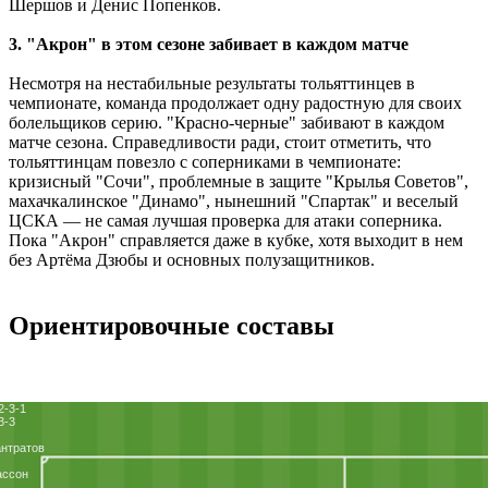
Шершов и Денис Попенков.
3. "Акрон" в этом сезоне забивает в каждом матче
Несмотря на нестабильные результаты тольяттинцев в
чемпионате, команда продолжает одну радостную для своих
болельщиков серию. "Красно-черные" забивают в каждом
матче сезона. Справедливости ради, стоит отметить, что
тольяттинцам повезло с соперниками в чемпионате:
кризисный "Сочи", проблемные в защите "Крылья Советов",
махачкалинское "Динамо", нынешний "Спартак" и веселый
ЦСКА — не самая лучшая проверка для атаки соперника.
Пока "Акрон" справляется даже в кубке, хотя выходит в нем
без Артёма Дзюбы и основных полузащитников.
Ориентировочные составы
2-3-1
3-3
нтратов
ассон