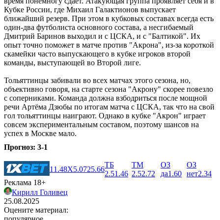
время понемногу сдает. Атакующая группа проявляет себя и в
Кубке России, где Михаил Галактионов выпускает
ближайший резерв. При этом в кубковых составах всегда есть
один-два футболиста основного состава, а несгибаемый
Дмитрий Баринов выходил и с ЦСКА, и с "Балтикой". Их
опыт точно поможет в матче против "Акрона", из-за короткой
скамейки часто выпускающего в кубке игроков второй
команды, выступающей во Второй лиге.
Тольяттинцы забивали во всех матчах этого сезона, но,
объективно говоря, на старте сезона "Акрону" скорее повезло
с соперниками. Команда должна взбодриться после мощной
речи Артёма Дзюбы по итогам матча с ЦСКА, так что на свой
гол тольяттинцы наиграют. Однако в кубке "Акрон" играет
совсем экспериментальным составом, поэтому шансов на
успех в Москве мало.
Прогноз: 3-1
ТБ
ТМ
ОЗ
ОЗ
1
1.48
X
5.07
2
5.66
2.5
1.46
2.5
2.72
да
1.60
нет
2.34
Реклама 18+
Кирилл Голивец
25.08.2025
Оцените материал:
популярное