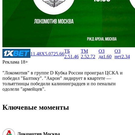
ТБ
ТМ
ОЗ
ОЗ
1
1.48
X
5.07
2
5.66
2.5
1.46
2.5
2.72
да
1.60
нет
2.34
Реклама 18+
"Локомотив" в группе D Кубка России проиграл ЦСКА и
победил "Балтику". "Акрон" лидирует в квартете —
тольяттинцы победили калининградцев и по пенальти
одолели "армейцев".
Ключевые моменты
Локомотив Москва