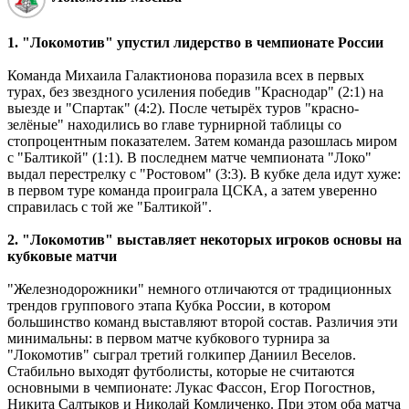
1. "Локомотив" упустил лидерство в чемпионате России
Команда Михаила Галактионова поразила всех в первых
турах, без звездного усиления победив "Краснодар" (2:1) на
выезде и "Спартак" (4:2). После четырёх туров "красно-
зелёные" находились во главе турнирной таблицы со
стопроцентным показателем. Затем команда разошлась миром
с "Балтикой" (1:1). В последнем матче чемпионата "Локо"
выдал перестрелку с "Ростовом" (3:3). В кубке дела идут хуже:
в первом туре команда проиграла ЦСКА, а затем уверенно
справилась с той же "Балтикой".
2. "Локомотив" выставляет некоторых игроков основы на
кубковые матчи
"Железнодорожники" немного отличаются от традиционных
трендов группового этапа Кубка России, в котором
большинство команд выставляют второй состав. Различия эти
минимальны: в первом матче кубкового турнира за
"Локомотив" сыграл третий голкипер Даниил Веселов.
Стабильно выходят футболисты, которые не считаются
основными в чемпионате: Лукас Фассон, Егор Погостнов,
Никита Салтыков и Николай Комличенко. При этом оба матча