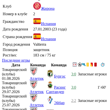
Клуб
Жирона
Номер в клубе
2
Гражданство
Испания
Дата рождения
27.01.2003 (23 года)
Страна рождения
Испания
Город рождения
Valtierra
Позиция
защитник
Рост/вес
183 см / 75 кг
Последние игры
Дата
Команда
Команда
Товарищеский
(клубы)
3:0
Запасные игроки
Бургос
01.08.2026
Атлетик
Товарищеский
(клубы)
Расинг
3:0
1'-60'
29.07.2026
Атлетик
Сантандер
Товарищеский
(клубы)
2:2
Запасные игроки
Эйбар
25.07.2026
Атлетик
Товарищеский