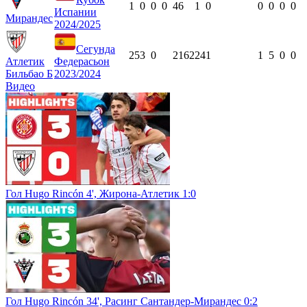
1
0
0
0
46
1
0
0
0
0
0
Испании
Мирандес
2024/2025
Сегунда
25
3
0
2162
24
1
1
5
0
0
Атлетик
Федерасьон
Бильбао Б
2023/2024
Видео
Гол Hugo Rincón 4', Жирона-Атлетик 1:0
Гол Hugo Rincón 34', Расинг Сантандер-Мирандес 0:2