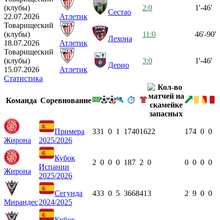
(клубы)
2:0
1'-46'
Сестао
22.07.2026
Атлетик
Товарищеский
(клубы)
11:0
46'-90'
Лехона
18.07.2026
Атлетик
Товарищеский
(клубы)
3:0
1'-46'
Дерио
15.07.2026
Атлетик
Статистика
Команда
Соревнование
Примера
33
1
0
1
1740
16
22
17
4
0
0
Жирона
2025/2026
Кубок
2
0
0
0
187
2
0
0
0
0
0
Испании
Жирона
2025/2026
Сегунда
43
3
0
5
3668
41
3
2
9
0
0
Мирандес
2024/2025
Кубок