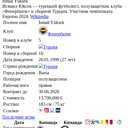
İsmail Yüksek
Исмаил Юксек — турецкий футболист, полузащитник клуба
«Фенербахче» и сборной Турции. Участник чемпионата
Европы 2024.
Wikipedia
Полное имя
İsmail Yüksek
Клуб
Фенербахче
Номер в клубе
5
Сборная
Турция
Номер в сборной
16
Дата рождения
26.01.1999 (27 лет)
Страна рождения
Турция
Город рождения
Bursa
Позиция
полузащитник
Рабочая нога
правая
Контракт до
30.06.2028
Стоимость
13,700,000 €
Рост/вес
183 см / 75 кг
Ссылки
Последние игры
Дата
Команда
Команда
Лига чемпионов