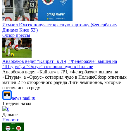
Исмаил Юксек получает красную карточку (Фенербахче-
Динамо Киев 53')
Обзор прессы
Анарбеков ведет "Кайрат" в ЛЧ, "Фенербахче" вышел на
"Штурм", а "Орхус" сотворил чудо в Польше
Анарбеков ведет «Кайрат» в ЛЧ, «Фенербахче» вышел на
«Штурм», а «Орхус» сотворил чудо в ПольшеОбзор ответных
матчей 2-го отборочного раунда Лиги чемпионов, которые
состоялись в среду
news.mail.ru
1 неделя назад
0
Дальше
Новости