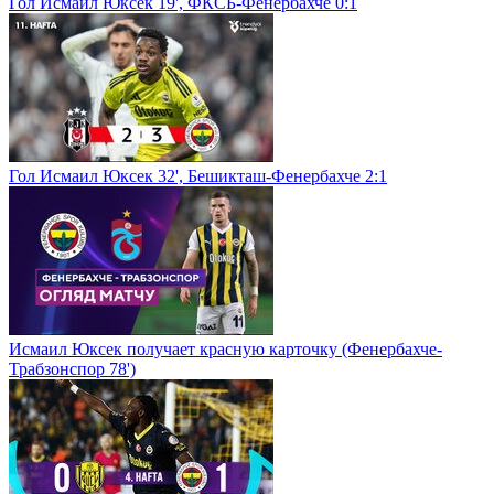
Гол Исмаил Юксек 19', ФКСБ-Фенербахче 0:1
Гол Исмаил Юксек 32', Бешикташ-Фенербахче 2:1
Исмаил Юксек получает красную карточку (Фенербахче-
Трабзонспор 78')