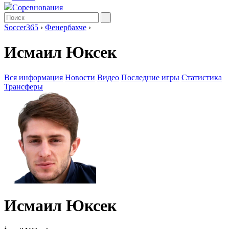
Соревнования
Soccer365
›
Фенербахче
›
Исмаил Юксек
Вся информация
Новости
Видео
Последние игры
Статистика
Трансферы
Исмаил Юксек