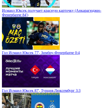
Исмаил Юксек получает красную карточку (Анкарагюджю-
Фенербахче 84')
Гол Исмаил Юксек 77', Зимбру-Фенербахче 0:4
Гол Исмаил Юксек 87', Турция-Люксембург 3:3