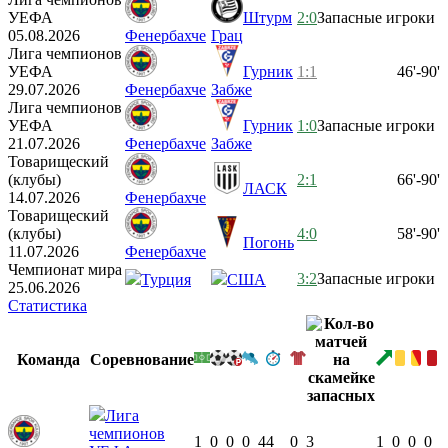
УЕФА
Штурм
2:0
Запасные игроки
05.08.2026
Фенербахче
Грац
Лига чемпионов
УЕФА
Гурник
1:1
46'-90'
29.07.2026
Фенербахче
Забже
Лига чемпионов
УЕФА
Гурник
1:0
Запасные игроки
21.07.2026
Фенербахче
Забже
Товарищеский
(клубы)
2:1
66'-90'
ЛАСК
14.07.2026
Фенербахче
Товарищеский
(клубы)
4:0
58'-90'
Погонь
11.07.2026
Фенербахче
Чемпионат мира
3:2
Запасные игроки
Турция
США
25.06.2026
Статистика
Команда
Соревнование
Лига
чемпионов
1
0
0
0
44
0
3
1
0
0
0