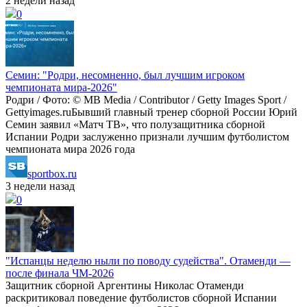
2 недели назад
0
Семин: "Родри, несомненно, был лучшим игроком
чемпионата мира‑2026"
Родри / Фото: © MB Media / Contributor / Getty Images Sport /
Gettyimages.ruБывший главный тренер сборной России Юрий
Семин заявил «Матч ТВ», что полузащитника сборной
Испании Родри заслуженно признали лучшим футболистом
чемпионата мира 2026 года
sportbox.ru
3 недели назад
0
"Испанцы неделю ныли по поводу судейства". Отаменди —
после финала ЧМ‑2026
Защитник сборной Аргентины Николас Отаменди
раскритиковал поведение футболистов сборной Испании