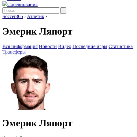
Соревнования
Soccer365
›
Атлетик
›
Эмерик Ляпорт
Вся информация
Новости
Видео
Последние игры
Статистика
Трансферы
Эмерик Ляпорт