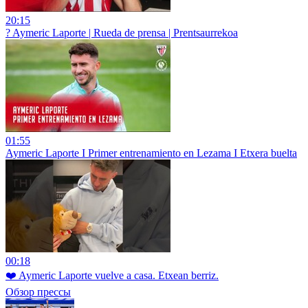
20:15
?️ Aymeric Laporte | Rueda de prensa | Prentsaurrekoa
01:55
Aymeric Laporte I Primer entrenamiento en Lezama I Etxera buelta
00:18
❤️ Aymeric Laporte vuelve a casa. Etxean berriz.
Обзор прессы