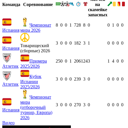
Команда
Соревнование
Чемпионат
8
0
0
1
728
8
0
0
1
0
0
Испания
мира 2026
3
0
0
0
182
3
1
0
0
0
0
Товарищеский
Испания
(сборные) 2026
Примера
25
0
0
1
2061
24
3
1
4
0
0
Атлетик
2025/2026
Кубок
3
0
0
0
239
3
0
0
0
0
0
Испании
Атлетик
2025/2026
Чемпионат
мира
3
0
0
0
270
3
0
0
0
0
0
(отборочный
Испания
турнир, Европа)
2026
Видео