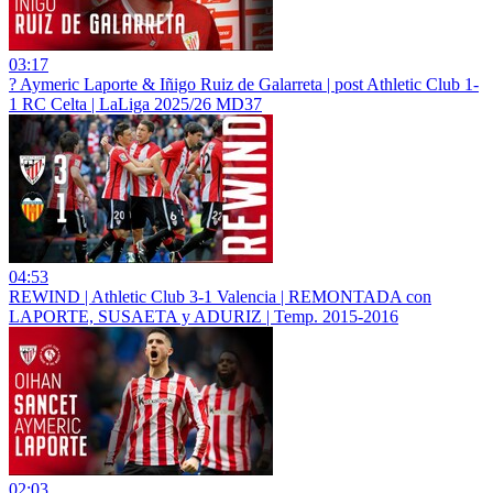
03:17
?️ Aymeric Laporte & Iñigo Ruiz de Galarreta | post Athletic Club 1-
1 RC Celta | LaLiga 2025/26 MD37
04:53
REWIND | Athletic Club 3-1 Valencia | REMONTADA con
LAPORTE, SUSAETA y ADURIZ | Temp. 2015-2016
02:03