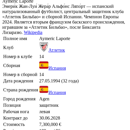
Aymeric Laporte
Эмери́к Жан-Луи́ Жера́р Альфо́нс Ляпо́рт — испанский
натурализованный футболист, центральный защитник клуба
«Атлетик Бильбао» и сборной Испании. Чемпион Европы
2024. Является вторым французом баскского происхождения,
игравшим за «Атлетик Бильбао», после Биксанта
Лизаразю.
Wikipedia
Полное имя
Aymeric Laporte
Клуб
Атлетик
Номер в клубе
14
Сборная
Испания
Номер в сборной
14
Дата рождения
27.05.1994 (32 года)
Страна рождения
Испания
Город рождения
Agen
Позиция
защитник
Рабочая нога
левая
Контракт до
30.06.2028
Стоимость
7,300,000 €