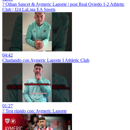
? Oihan Sancet & Aymeric Laporte | post Real Oviedo 1-2 Athletic
Club | J24 LaLiga EA Sports
04:42
Charlando con Aymeric Laporte I Athletic Club
01:27
? Test rápido con: Aymeric Laporte