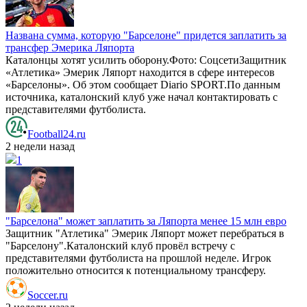
Названа сумма, которую "Барселоне" придется заплатить за
трансфер Эмерика Ляпорта
Каталонцы хотят усилить оборону.Фото: СоцсетиЗащитник
«Атлетика» Эмерик Ляпорт находится в сфере интересов
«Барселоны». Об этом сообщает Diario SPORT.По данным
источника, каталонский клуб уже начал контактировать с
представителями футболиста.
Football24.ru
2 недели назад
1
"Барселона" может заплатить за Ляпорта менее 15 млн евро
Защитник "Атлетика" Эмерик Ляпорт может перебраться в
"Барселону".Каталонский клуб провёл встречу с
представителями футболиста на прошлой неделе. Игрок
положительно относится к потенциальному трансферу.
Soccer.ru