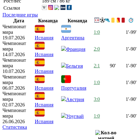
Рост/вес
189 см / 86 кг
Ссылки
Последние игры
Дата
Команда
Команда
Чемпионат
мира
1:0
1'-99'
19.07.2026
Испания
Аргентина
Чемпионат
мира
2:0
1'-90'
Франция
14.07.2026
Испания
Чемпионат
мира
2:1
90'
1'-90'
Бельгия
10.07.2026
Испания
Чемпионат
мира
1:0
1'-90'
06.07.2026
Испания
Португалия
Чемпионат
мира
3:0
1'-90'
Австрия
02.07.2026
Испания
Чемпионат
мира
1:0
1'-90'
Уругвай
26.06.2026
Испания
Статистика