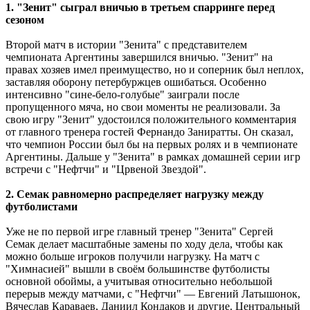
1. "Зенит" сыграл вничью в третьем спарринге перед
сезоном
Второй матч в истории "Зенита" с представителем
чемпионата Аргентины завершился вничью. "Зенит" на
правах хозяев имел преимущество, но и соперник был неплох,
заставляя оборону петербуржцев ошибаться. Особенно
интенсивно "сине-бело-голубые" заиграли после
пропущенного мяча, но свои моменты не реализовали. За
свою игру "Зенит" удостоился положительного комментария
от главного тренера гостей Фернандо Заниратты. Он сказал,
что чемпион России был бы на первых ролях и в чемпионате
Аргентины. Дальше у "Зенита" в рамках домашней серии игр
встречи с "Нефтчи" и "Црвеной Звездой".
2. Семак равномерно распределяет нагрузку между
футболистами
Уже не по первой игре главный тренер "Зенита" Сергей
Семак делает масштабные замены по ходу дела, чтобы как
можно больше игроков получили нагрузку. На матч с
"Химнасией" вышли в своём большинстве футболисты
основной обоймы, а учитывая относительно небольшой
перерыв между матчами, с "Нефтчи" ― Евгений Латышонок,
Вячеслав Караваев, Даниил Кондаков и другие. Центральный