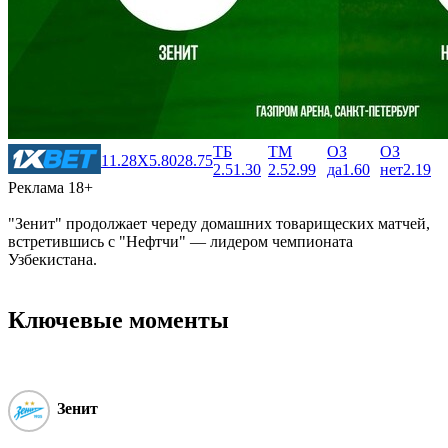
ТБ
ТМ
ОЗ
ОЗ
1
1.28
X
5.80
2
8.75
2.5
1.30
2.5
2.99
да
1.60
нет
2.19
Реклама 18+
"Зенит" продолжает череду домашних товарищеских матчей,
встретившись с "Нефтчи" ― лидером чемпионата
Узбекистана.
Ключевые моменты
Зенит