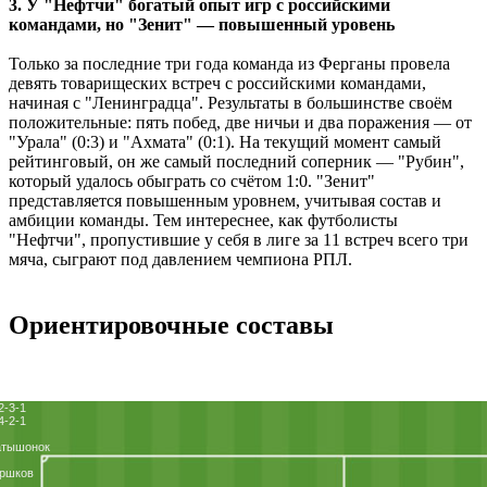
3. У "Нефтчи" богатый опыт игр с российскими
командами, но "Зенит" ― повышенный уровень
Только за последние три года команда из Ферганы провела
девять товарищеских встреч с российскими командами,
начиная с "Ленинградца". Результаты в большинстве своём
положительные: пять побед, две ничьи и два поражения ― от
"Урала" (0:3) и "Ахмата" (0:1). На текущий момент самый
рейтинговый, он же самый последний соперник ― "Рубин",
который удалось обыграть со счётом 1:0. "Зенит"
представляется повышенным уровнем, учитывая состав и
амбиции команды. Тем интереснее, как футболисты
"Нефтчи", пропустившие у себя в лиге за 11 встреч всего три
мяча, сыграют под давлением чемпиона РПЛ.
Ориентировочные составы
2-3-1
4-2-1
атышонок
оршков