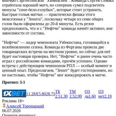
вничью с аргентинской "Химнасией". Команда Сергея Семака
отработала хороший матч, но соперник сумел подсветить
минусы "сине-бело-голубых", которые стоит устранить.
Быстрые голыв матчах ― практически фишка этого
межсезонья у "Зенита", поскольку четыре из семи общих
голов были оформлены до 20-й минуты. Есть резон
предположить, что и с "Нефтчи" команда начнёт активно, вне
зависимости от состава.
"Нефтчи" ― лидер чемпионата Узбекистана, готовящийся к
возобновлению сезона. Команда из Ферганы провела две
товарищеских встречи на местном уровне, но сейчас для неё
будет настоящая проверка. Нет, "Нефтчи" и ранее очень часто
играл с российскими командами, причём успешно. Однако
встреча с действующим чемпионом РПЛ ― особый момент и
ценный опыт. Предполагаем, "Зенит" будет гостеприимен, но
не настолько, чтобы "Нефтчи" мог конкурировать в матче.
Прогноз: 3-1
ТБ
ТМ
ОЗ
ОЗ
1
1.28
X
5.80
2
8.75
2.5
1.30
2.5
2.99
да
1.60
нет
2.19
Реклама 18+
Алексей Торопацкий
06.07.2026
Оцените материал: