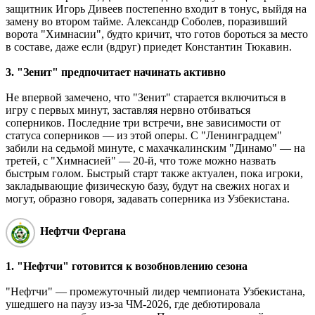
защитник Игорь Дивеев постепенно входит в тонус, выйдя на
замену во втором тайме. Александр Соболев, поразивший
ворота "Химнасии", будто кричит, что готов бороться за место
в составе, даже если (вдруг) приедет Константин Тюкавин.
3. "Зенит" предпочитает начинать активно
Не впервой замечено, что "Зенит" старается включиться в
игру с первых минут, заставляя нервно отбиваться
соперников. Последние три встречи, вне зависимости от
статуса соперников ― из этой оперы. С "Ленинградцем"
забили на седьмой минуте, с махачкалинским "Динамо" ― на
третей, с "Химнасией" ― 20-й, что тоже можно назвать
быстрым голом. Быстрый старт также актуален, пока игроки,
закладывающие физическую базу, будут на свежих ногах и
могут, образно говоря, задавать соперника из Узбекистана.
Нефтчи Фергана
1. "Нефтчи" готовится к возобновлению сезона
"Нефтчи" ― промежуточный лидер чемпионата Узбекистана,
ушедшего на паузу из-за ЧМ-2026, где дебютировала