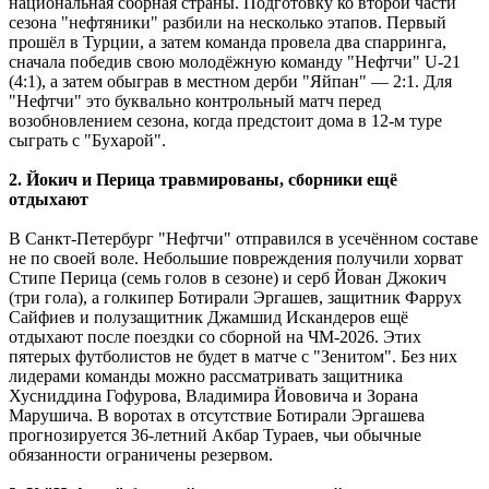
национальная сборная страны. Подготовку ко второй части
сезона "нефтяники" разбили на несколько этапов. Первый
прошёл в Турции, а затем команда провела два спарринга,
сначала победив свою молодёжную команду "Нефтчи" U-21
(4:1), а затем обыграв в местном дерби "Яйпан" ― 2:1. Для
"Нефтчи" это буквально контрольный матч перед
возобновлением сезона, когда предстоит дома в 12-м туре
сыграть с "Бухарой".
2. Йокич и Перица травмированы, сборники ещё
отдыхают
В Санкт-Петербург "Нефтчи" отправился в усечённом составе
не по своей воле. Небольшие повреждения получили хорват
Стипе Перица (семь голов в сезоне) и серб Йован Джокич
(три гола), а голкипер Ботирали Эргашев, защитник Фаррух
Сайфиев и полузащитник Джамшид Искандеров ещё
отдыхают после поездки со сборной на ЧМ-2026. Этих
пятерых футболистов не будет в матче с "Зенитом". Без них
лидерами команды можно рассматривать защитника
Хусниддина Гофурова, Владимира Йововича и Зорана
Марушича. В воротах в отсутствие Ботирали Эргашева
прогнозируется 36-летний Акбар Тураев, чьи обычные
обязанности ограничены резервом.