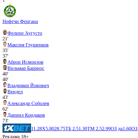
Нефтчи Фергана
Фелипе Аугусто
21'
Максим Глушенков
35'
37'
Аброр Исмоилов
Вильмар Барриос
40'
40'
Владимир Йовович
Вендел
43'
Александр Соболев
62'
Даниил Кондаков
73'
1
1.28
X
5.80
2
8.75
ТБ 2.5
1.30
ТМ 2.5
2.99
ОЗ да
1.60
ОЗ
Реклама 18+