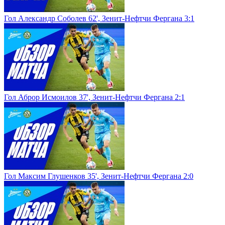
Гол Александр Соболев 62', Зенит-Нефтчи Фергана 3:1
Гол Аброр Исмоилов 37', Зенит-Нефтчи Фергана 2:1
Гол Максим Глушенков 35', Зенит-Нефтчи Фергана 2:0