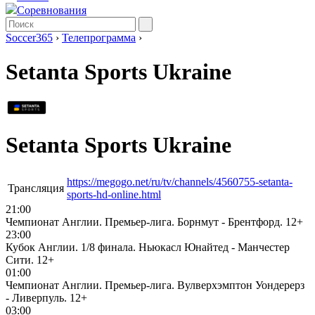
Соревнования
Soccer365
›
Телепрограмма
›
Setanta Sports Ukraine
Setanta Sports Ukraine
https://megogo.net/ru/tv/channels/4560755-setanta-
Трансляция
sports-hd-online.html
21:00
Чемпионат Англии. Премьер-лига. Борнмут - Брентфорд.
12+
23:00
Кубок Англии. 1/8 финала. Ньюкасл Юнайтед - Манчестер
Сити.
12+
01:00
Чемпионат Англии. Премьер-лига. Вулверхэмптон Уондерерз
- Ливерпуль.
12+
03:00