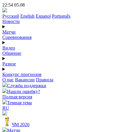
22:54 05.08
Русский
English
Espanol
Português
Новости
Матчи
Соревнования
Видео
Общение
Разное
Конкурс прогнозов
О нас
Вакансии
Правила
Служба поддержки
Нашли ошибку?
Полная версия
Темная тема
RU
ЧМ 2026
Матчи