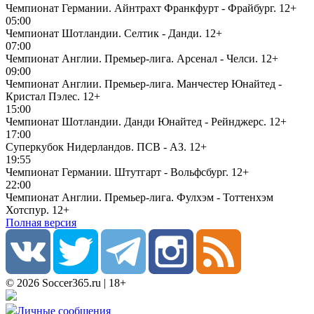
Чемпионат Германии. Айнтрахт Франкфурт - Фрайбург.
12+
05:00
Чемпионат Шотландии. Селтик - Данди.
12+
07:00
Чемпионат Англии. Премьер-лига. Арсенал - Челси.
12+
09:00
Чемпионат Англии. Премьер-лига. Манчестер Юнайтед -
Кристал Пэлес.
12+
15:00
Чемпионат Шотландии. Данди Юнайтед - Рейнджерс.
12+
17:00
Суперкубок Нидерландов. ПСВ - АЗ.
12+
19:55
Чемпионат Германии. Штутгарт - Вольфсбург.
12+
22:00
Чемпионат Англии. Премьер-лига. Фулхэм - Тоттенхэм
Хотспур.
12+
Полная версия
© 2026 Soccer365.ru | 18+
Личные сообщения