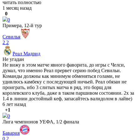
читать полностью
1 месяц назад
0
0
Примера, 12-й тур
Севилья
2
2
Реал Мадрид
Не угадан
Не вижу в этом матче явного фаворита, до игры с Челси,
думал, что именно Реал прервет серию побед Севильи.
Команды должны как минимум обменяться голами, не
удивлюсь камбеку с последующей ничьей. Реал обязан не
проиграть, ибо 3 слитых матча в ряд, это борщ для
королевского клуба, даже в таком паршивом состоянии. 2х за
1.4 в линии достойный кеф, запасайтесь валидолом в лайве)
6 лет назад
+1
0
Лига чемпионов УЕФА, 1/2 финала
Бавария
0
2