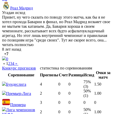
Реал Мадрид
Угадан исход
Привет, ну чего сказать по поводу этого матча, как бы я не
хотел прохода Баварии в финал, но Реал Мадрид возьмет свое
не мытьем так катаньем. Да, Бавария хороша в своем
чемпионате, расскатывает всех будто асфальтоукладочный
агрегад. Но этот лишь внутренний чемпионат и правильная
по позициям игра "среди своих". Тут же скорее всего, она...
читать полностью
8 лет назад
+7
0
«
1
2
3
4
»
Конкурс прогнозов
статистика по соревнованиям
Очки за
Соревнование
Прогнозы
Счет
Разница
Исход
матч
75%
4
0
0
1.50
Бундеслига
(3)
50%
2
0
0
1.00
Премьер-Лига
(1)
3
0
0
0
0
Примера
50%
Лига чемпионов
2
0
0
1.00