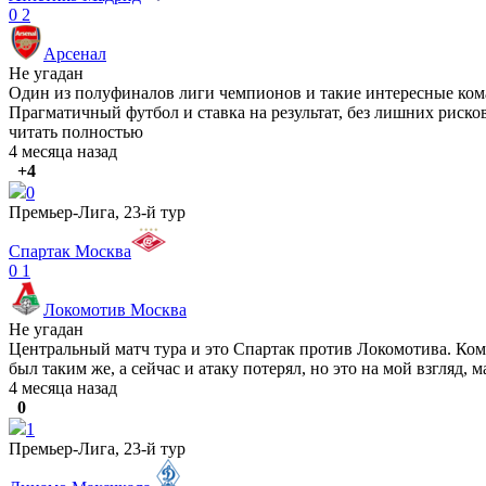
0
2
Арсенал
Не угадан
Один из полуфиналов лиги чемпионов и такие интересные коман
Прагматичный футбол и ставка на результат, без лишних рисков
читать полностью
4 месяца назад
+4
0
Премьер-Лига, 23-й тур
Спартак Москва
0
1
Локомотив Москва
Не угадан
Центральный матч тура и это Спартак против Локомотива. Кома
был таким же, а сейчас и атаку потерял, но это на мой взгляд,
4 месяца назад
0
1
Премьер-Лига, 23-й тур