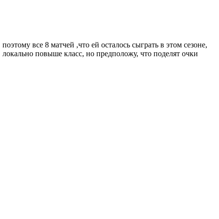
поэтому все 8 матчей ,что ей осталось сыграть в этом сезоне,
к, локально повыше класс, но предположу, что поделят очки