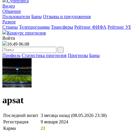
Суперлига
Видео
Общение
Пользователи
Баны
Отзывы и предложения
Разное
Страны
Телепрограмма
Трансферы
Рейтинг ФИФА
Рейтинг У
Конкурс прогнозов
Войти
16:49 06.08
Профиль
Статистика прогнозов
Прогнозы
Баны
apsat
Последний визит
3 месяца назад (08.05.2026 23:38)
Регистрация
9 января 2024
Карма
21