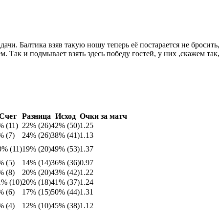
ачи. Балтика взяв такую ношу теперь её постарается не бросить, 
м. Так и подмывает взять здесь победу гостей, у них ,скажем та
Счет
Разница
Исход
Очки за матч
% (11)
22% (26)
42% (50)
1.25
% (7)
24% (26)
38% (41)
1.13
0% (11)
19% (20)
49% (53)
1.37
% (5)
14% (14)
36% (36)
0.97
% (8)
20% (20)
43% (42)
1.22
1% (10)
20% (18)
41% (37)
1.24
% (6)
17% (15)
50% (44)
1.31
% (4)
12% (10)
45% (38)
1.12