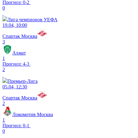
Прогноз: 0-2
0
Лига чемпионов УЕФА
19.04, 10:00
Спартак Москва
3
Ахмат
1
Прогноз: 4-3
2
Премьер-Лига
05.04, 12:30
Спартак Москва
2
Локомотив Москва
1
Прогноз: 0-1
0