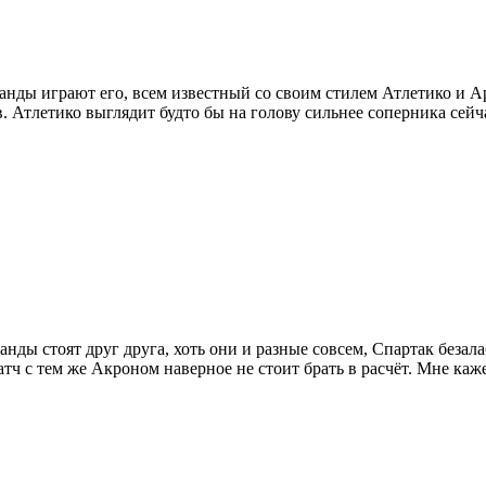
ды играют его, всем известный со своим стилем Атлетико и Арс
. Атлетико выглядит будто бы на голову сильнее соперника сейч
нды стоят друг друга, хоть они и разные совсем, Спартак безал
 матч с тем же Акроном наверное не стоит брать в расчёт. Мне каж