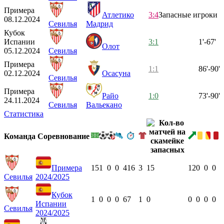
Примера
Атлетико
3:4
Запасные игроки
08.12.2024
Севилья
Мадрид
Кубок
Испании
3:1
1'-67'
Олот
05.12.2024
Севилья
Примера
1:1
86'-90'
02.12.2024
Осасуна
Севилья
Примера
Райо
1:0
73'-90'
24.11.2024
Севилья
Вальекано
Статистика
Команда
Соревнование
Примера
15
1
0
0
416
3
15
12
0
0
0
Севилья
2024/2025
Кубок
1
0
0
0
67
1
0
0
0
0
0
Испании
Севилья
2024/2025