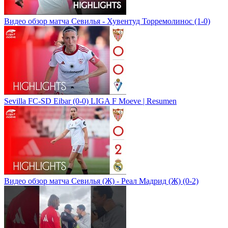
Видео обзор матча Севилья - Хувентуд Торремолинос (1-0)
Sevilla FC-SD Eibar (0-0) LIGA F Moeve | Resumen
Видео обзор матча Севилья (Ж) - Реал Мадрид (Ж) (0-2)