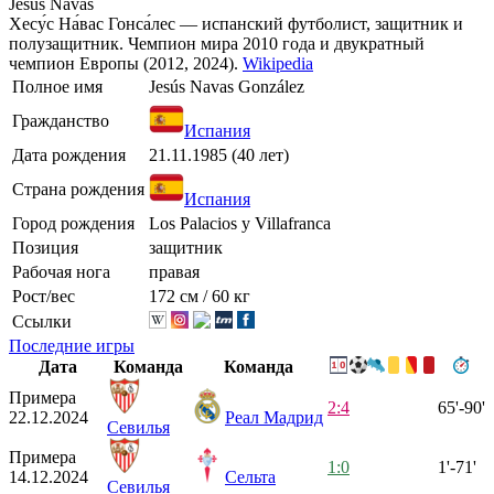
Jesús Navas
Хесу́с На́вас Гонса́лес — испанский футболист, защитник и
полузащитник. Чемпион мира 2010 года и двукратный
чемпион Европы (2012, 2024).
Wikipedia
Полное имя
Jesús Navas González
Гражданство
Испания
Дата рождения
21.11.1985 (40 лет)
Страна рождения
Испания
Город рождения
Los Palacios y Villafranca
Позиция
защитник
Рабочая нога
правая
Рост/вес
172 см / 60 кг
Ссылки
Последние игры
Дата
Команда
Команда
Примера
2:4
65'-90'
22.12.2024
Реал Мадрид
Севилья
Примера
1:0
1'-71'
14.12.2024
Сельта
Севилья