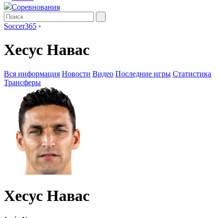
Соревнования
Soccer365
›
Хесус Навас
Вся информация
Новости
Видео
Последние игры
Статистика
Трансферы
Хесус Навас