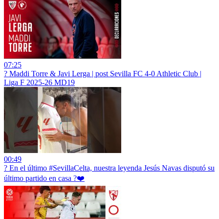
07:25
?️ Maddi Torre & Javi Lerga | post Sevilla FC 4-0 Athletic Club |
Liga F 2025-26 MD19
00:49
?️ En el último #SevillaCelta, nuestra leyenda Jesús Navas disputó su
último partido en casa ?❤️