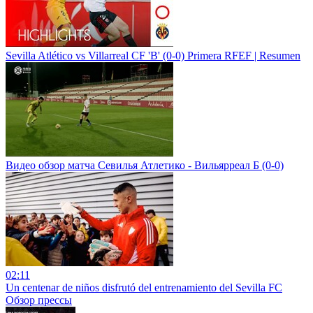
Sevilla Atlético vs Villarreal CF 'B' (0-0) Primera RFEF | Resumen
Видео обзор матча Севилья Атлетико - Вильярреал Б (0-0)
02:11
Un centenar de niños disfrutó del entrenamiento del Sevilla FC
Обзор прессы