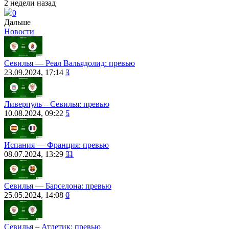
2 недели назад
0
Дальше
Новости
Севилья ― Реал Вальядолид: превью
23.09.2024, 17:14
3
Ливерпуль – Севилья: превью
10.08.2024, 09:22
5
Испания ― Франция: превью
08.07.2024, 13:29
31
Севилья ― Барселона: превью
25.05.2024, 14:08
0
Севилья – Атлетик: превью