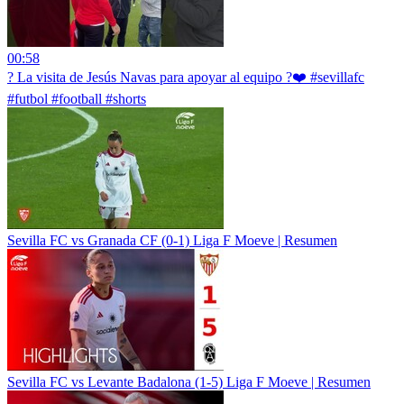
00:58
? La visita de Jesús Navas para apoyar al equipo ?❤️ #sevillafc
#futbol #football #shorts
Sevilla FC vs Granada CF (0-1) Liga F Moeve | Resumen
Sevilla FC vs Levante Badalona (1-5) Liga F Moeve | Resumen