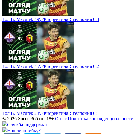
Гол B. Mazurek 49', Фиорентина-Ягеллония 0:3
Гол B. Mazurek 45', Фиорентина-Ягеллония 0:2
Гол B. Mazurek 23', Фиорентина-Ягеллония 0:1
© 2026 Soccer365.ru | 18+
О нас
Политика конфиденциальности
Служба поддержки
Нашли ошибку?