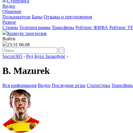
Суперлига
Видео
Общение
Пользователи
Баны
Отзывы и предложения
Разное
Страны
Телепрограмма
Трансферы
Рейтинг ФИФА
Рейтинг У
Конкурс прогнозов
Войти
23:31 06.08
Soccer365
›
Ред Булл Зальцбург
›
B. Mazurek
Вся информация
Видео
Последние игры
Статистика
Трансфер