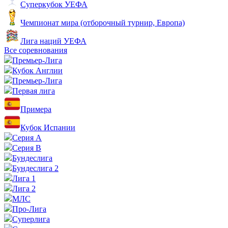
Суперкубок УЕФА
Чемпионат мира (отборочный турнир, Европа)
Лига наций УЕФА
Все соревнования
Премьер-Лига
Кубок Англии
Премьер-Лига
Первая лига
Примера
Кубок Испании
Серия А
Серия B
Бундеслига
Бундеслига 2
Лига 1
Лига 2
МЛС
Про-Лига
Суперлига