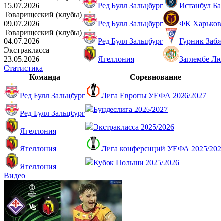
15.07.2026
Ред Булл Зальцбург
Истанбул Б
Товарищеский (клубы)
09.07.2026
Ред Булл Зальцбург
ФК Харьков
Товарищеский (клубы)
04.07.2026
Ред Булл Зальцбург
Гурник Заб
Экстракласса
23.05.2026
Ягеллония
Заглембе Л
Статистика
Команда
Соревнование
Ред Булл Зальцбург
Лига Европы УЕФА 2026/2027
Бундеслига 2026/2027
Ред Булл Зальцбург
Экстракласса 2025/2026
Ягеллония
Ягеллония
Лига конференций УЕФА 2025/202
Кубок Польши 2025/2026
Ягеллония
Видео