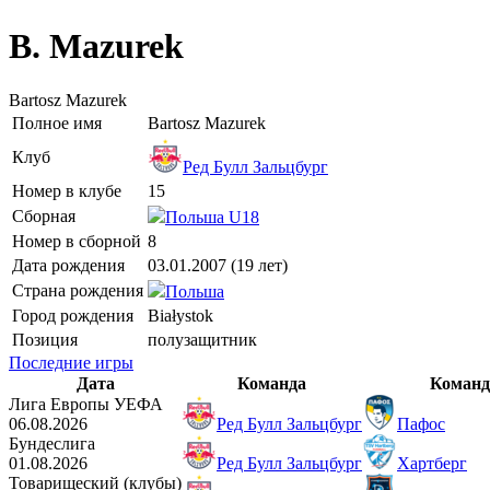
B. Mazurek
Bartosz Mazurek
Полное имя
Bartosz Mazurek
Клуб
Ред Булл Зальцбург
Номер в клубе
15
Сборная
Польша U18
Номер в сборной
8
Дата рождения
03.01.2007 (19 лет)
Страна рождения
Польша
Город рождения
Białystok
Позиция
полузащитник
Последние игры
Дата
Команда
Команд
Лига Европы УЕФА
06.08.2026
Ред Булл Зальцбург
Пафос
Бундеслига
01.08.2026
Ред Булл Зальцбург
Хартберг
Товарищеский (клубы)