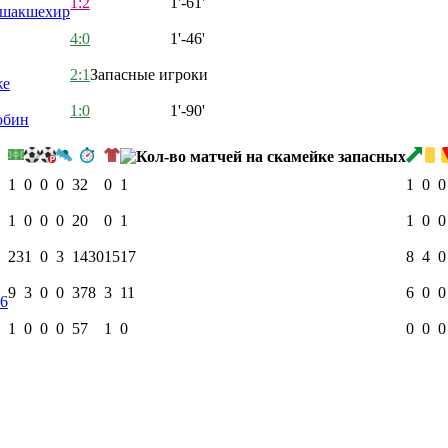
1:2
1'-61'
ашакшехир
4:0
1'-46'
2:1
Запасные игроки
же
1:0
1'-90'
юбин
1
0
0
0
32
0
1
1
0
0
1
0
0
0
20
0
1
1
0
0
23
1
0
3
1430
15
17
8
4
0
9
3
0
0
378
3
11
6
0
0
6
1
0
0
0
57
1
0
0
0
0