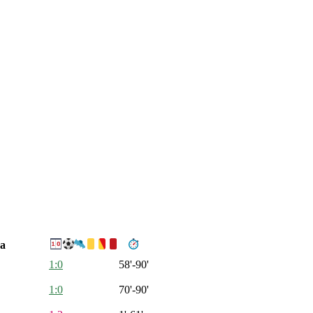
а
1:0
58'-90'
1:0
70'-90'