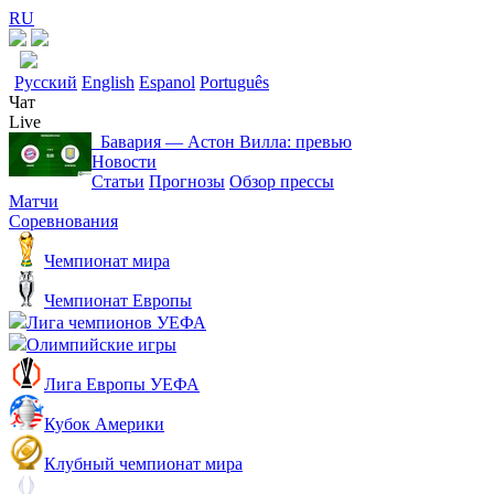
RU
Русский
English
Espanol
Português
Чат
Live
Бавария ― Астон Вилла: превью
Новости
Статьи
Прогнозы
Обзор прессы
Матчи
Соревнования
Чемпионат мира
Чемпионат Европы
Лига чемпионов УЕФА
Олимпийские игры
Лига Европы УЕФА
Кубок Америки
Клубный чемпионат мира