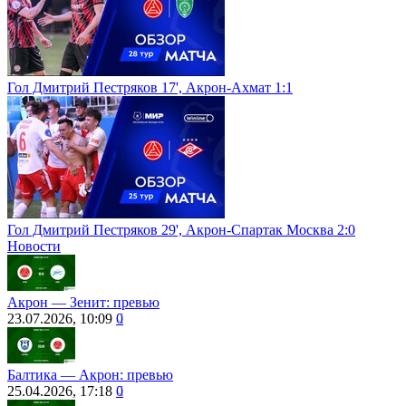
Гол Дмитрий Пестряков 17', Акрон-Ахмат 1:1
Гол Дмитрий Пестряков 29', Акрон-Спартак Москва 2:0
Новости
Акрон ― Зенит: превью
23.07.2026, 10:09
0
Балтика ― Акрон: превью
25.04.2026, 17:18
0