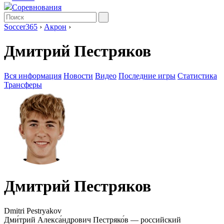
Соревнования
Soccer365
›
Акрон
›
Дмитрий Пестряков
Вся информация
Новости
Видео
Последние игры
Статистика
Трансферы
Дмитрий Пестряков
Dmitri Pestryakov
Дми́трий Алекса́ндрович Пестряко́в — российский