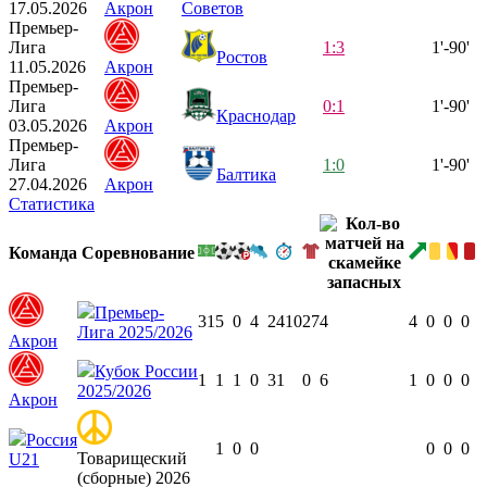
17.05.2026
Акрон
Советов
Премьер-
Лига
1:3
1'-90'
Ростов
11.05.2026
Акрон
Премьер-
Лига
0:1
1'-90'
Краснодар
03.05.2026
Акрон
Премьер-
Лига
1:0
1'-90'
Балтика
27.04.2026
Акрон
Статистика
Команда
Соревнование
Премьер-
31
5
0
4
2410
27
4
4
0
0
0
Лига 2025/2026
Акрон
Кубок России
1
1
1
0
31
0
6
1
0
0
0
2025/2026
Акрон
Россия
1
0
0
0
0
0
Товарищеский
U21
(сборные) 2026