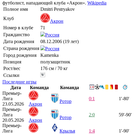
футболист, нападающий клуба «Акрон».
Wikipedia
Полное имя
Dmitri Pestryakov
Клуб
Акрон
Номер в клубе
71
Гражданство
Россия
Дата рождения
08.12.2006 (19 лет)
Страна рождения
Россия
Город рождения
Kamenka
Позиция
полузащитник
Рост/вес
176 см / 70 кг
Ссылки
Последние игры
Дата
Команда
Команда
Премьер-
Лига
0:1
1'-80'
Ротор
23.05.2026
Акрон
Премьер-
Лига
2:0
59'-90'
Ротор
20.05.2026
Акрон
Премьер-
Лига
Крылья
1:4
1'-90'