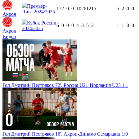
Премьер-
17
2
0
0
1026
12
15
5
2
0
0
Лига 2024/2025
Акрон
Кубок России
6
0
0
0
413
5
2
1
1
0
0
2024/2025
Акрон
Видео
Гол Дмитрий Пестряков 72', Россия U21-Иордания U23 1:1
Гол Дмитрий Пестряков 16', Акрон-Динамо Самарканд 1:0