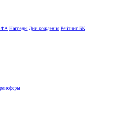
ЕФА
Награды
Дни рождения
Рейтинг БК
рансферы