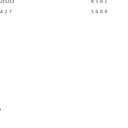
021
12
13
9
5
0
1
84
2
7
5
0
0
0
)