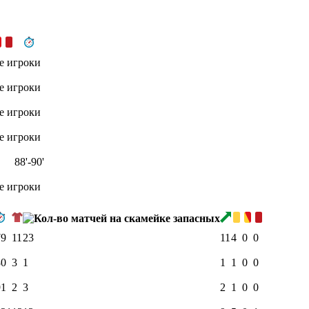
е игроки
е игроки
е игроки
е игроки
88'-90'
е игроки
79
11
23
11
4
0
0
80
3
1
1
1
0
0
91
2
3
2
1
0
0