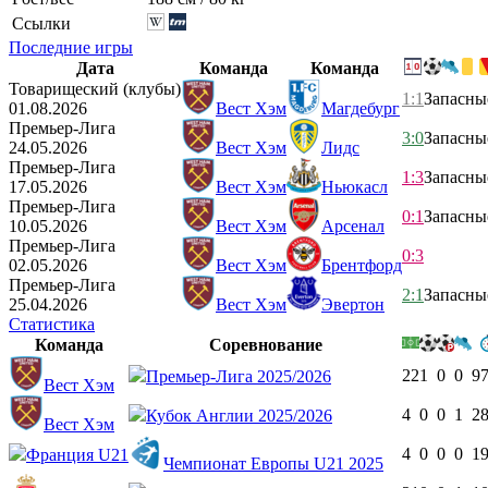
Ссылки
Последние игры
Дата
Команда
Команда
Товарищеский (клубы)
1:1
Запасны
01.08.2026
Вест Хэм
Магдебург
Премьер-Лига
3:0
Запасны
24.05.2026
Вест Хэм
Лидс
Премьер-Лига
1:3
Запасны
17.05.2026
Вест Хэм
Ньюкасл
Премьер-Лига
0:1
Запасны
10.05.2026
Вест Хэм
Арсенал
Премьер-Лига
0:3
02.05.2026
Вест Хэм
Брентфорд
Премьер-Лига
2:1
Запасны
25.04.2026
Вест Хэм
Эвертон
Статистика
Команда
Соревнование
22
1
0
0
9
Премьер-Лига 2025/2026
Вест Хэм
4
0
0
1
2
Кубок Англии 2025/2026
Вест Хэм
4
0
0
0
1
Франция U21
Чемпионат Европы U21 2025