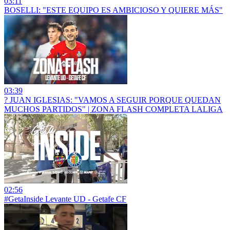
03:11
BOSELLI: "ESTE EQUIPO ES AMBICIOSO Y QUIERE MÁS"
03:39
?️ JUAN IGLESIAS: "VAMOS A SEGUIR PORQUE QUEDAN
MUCHOS PARTIDOS" | ZONA FLASH COMPLETA LALIGA
02:56
#GetaInside Levante UD - Getafe CF