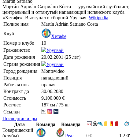
Martin Satriano
Марти́н Адриа́н Сатриа́но Ко́ста — уругвайский футболист,
центральный и оттянутый нападающий испанского клуба
«Хетафе». Выступал в сборной Уругвая.
Wikipedia
Полное имя
Martín Adrián Satriano Costa
Клуб
Хетафе
Номер в клубе
10
Гражданство
Уругвай
Дата рождения
20.02.2001 (25 лет)
Страна рождения
Уругвай
Город рождения
Montevideo
Позиция
нападающий
Рабочая нога
правая
Контракт до
30.06.2030
Стоимость
9,100,000 €
Рост/вес
187 см / 75 кг
Ссылки
Последние игры
Дата
Команда
Команда
Товарищеский
(клубы)
Реал
0:0
1'-90'