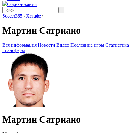
Соревнования
Soccer365
›
Хетафе
›
Мартин Сатриано
Вся информация
Новости
Видео
Последние игры
Статистика
Трансферы
Мартин Сатриано