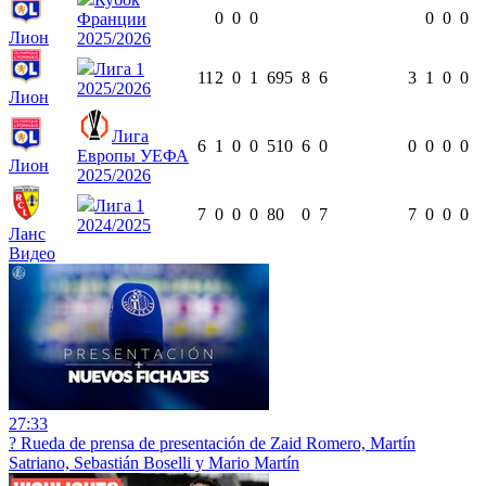
0
0
0
0
0
0
Франции
Лион
2025/2026
Лига 1
11
2
0
1
695
8
6
3
1
0
0
2025/2026
Лион
Лига
6
1
0
0
510
6
0
0
0
0
0
Европы УЕФА
Лион
2025/2026
Лига 1
7
0
0
0
80
0
7
7
0
0
0
2024/2025
Ланс
Видео
27:33
?️ Rueda de prensa de presentación de Zaid Romero, Martín
Satriano, Sebastián Boselli y Mario Martín