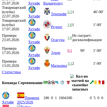
25.07.2026
Хетафе
Вальядолид
Товарищеский
(клубы)
2:1
1
46'-90'
Тенерифе
22.07.2026
Хетафе
Товарищеский
(клубы)
1:0
1
1'-90'
Рединг
17.07.2026
Хетафе
Примера
Не сыграет:
1:0
23.05.2026
Осасуна
дисквалификация
Хетафе
Примера
0:1
90'
1'-90'
17.05.2026
Эльче
Хетафе
Примера
3:1
2
1'-90'
13.05.2026
Мальорка
Хетафе
Статистика
Команда
Соревнование
Примера
18
6
0
1
1604
18
0
0
5
0
0
Хетафе
2025/2026
Кубок