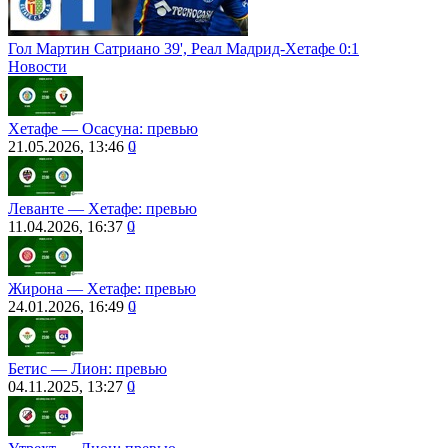
Гол Мартин Сатриано 39', Реал Мадрид-Хетафе 0:1
Новости
Хетафе — Осасуна: превью
21.05.2026, 13:46
0
Леванте ― Хетафе: превью
11.04.2026, 16:37
0
Жирона — Хетафе: превью
24.01.2026, 16:49
0
Бетис ― Лион: превью
04.11.2025, 13:27
0