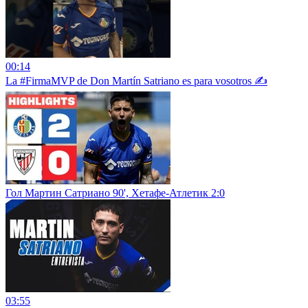
00:14
La #FirmaMVP de Don Martín Satriano es para vosotros ✍️
Гол Мартин Сатриано 90', Хетафе-Атлетик 2:0
03:55