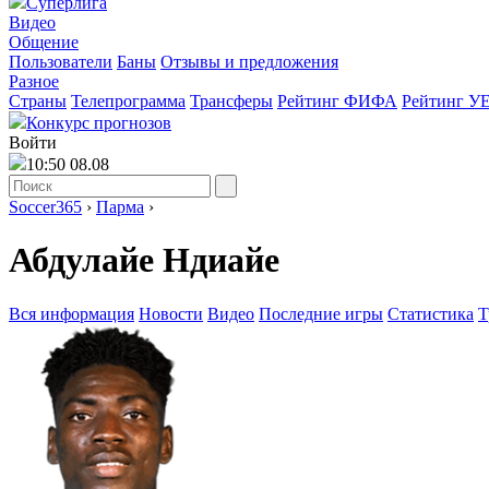
Суперлига
Видео
Общение
Пользователи
Баны
Отзывы и предложения
Разное
Страны
Телепрограмма
Трансферы
Рейтинг ФИФА
Рейтинг У
Конкурс прогнозов
Войти
10:50 08.08
Soccer365
›
Парма
›
Абдулайе Ндиайе
Вся информация
Новости
Видео
Последние игры
Статистика
Т