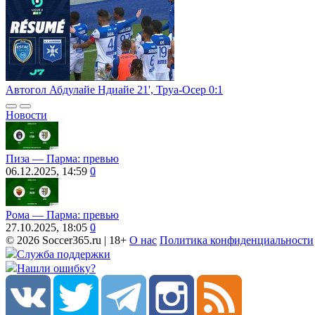
Автогол Абдулайе Ндиайе 21', Труа-Осер 0:1
Новости
Пиза ― Парма: превью
06.12.2025, 14:59
0
Рома ― Парма: превью
27.10.2025, 18:05
0
© 2026 Soccer365.ru | 18+
О нас
Политика конфиденциальности
Служба поддержки
Нашли ошибку?