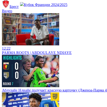
Кубок Франции 2024/2025
Брест
Видео
12:22
PARMA ROOTS | ABDOULAYE NDIAYE
Абдулайе Ндиайе получает красную карточку (Дженоа-Парма 42