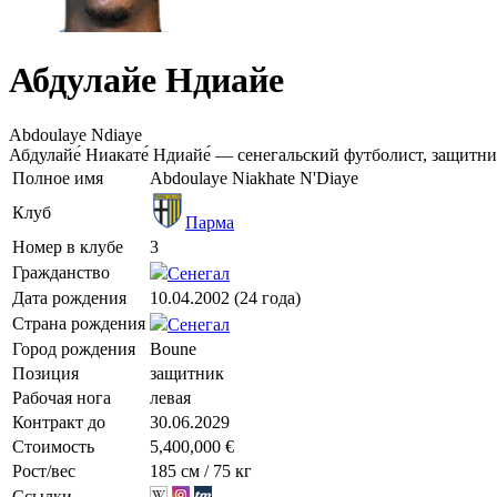
Абдулайе Ндиайе
Abdoulaye Ndiaye
Абдулайе́ Ниакате́ Ндиайе́ — сенегальский футболист, защитн
Полное имя
Abdoulaye Niakhate N'Diaye
Клуб
Парма
Номер в клубе
3
Гражданство
Сенегал
Дата рождения
10.04.2002 (24 года)
Страна рождения
Сенегал
Город рождения
Boune
Позиция
защитник
Рабочая нога
левая
Контракт до
30.06.2029
Стоимость
5,400,000 €
Рост/вес
185 см / 75 кг
Ссылки