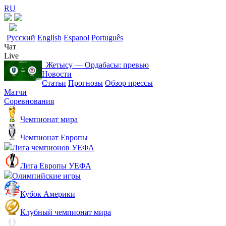
RU
Русский
English
Espanol
Português
Чат
Live
Жетысу ― Ордабасы: превью
Новости
Статьи
Прогнозы
Обзор прессы
Матчи
Соревнования
Чемпионат мира
Чемпионат Европы
Лига чемпионов УЕФА
Лига Европы УЕФА
Олимпийские игры
Кубок Америки
Клубный чемпионат мира