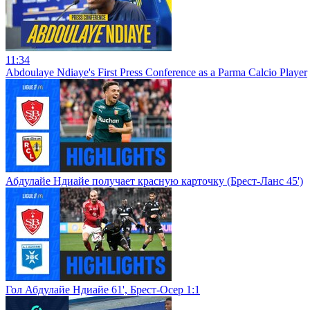
11:34
Abdoulaye Ndiaye's First Press Conference as a Parma Calcio Player
Абдулайе Ндиайе получает красную карточку (Брест-Ланс 45')
Гол Абдулайе Ндиайе 61', Брест-Осер 1:1