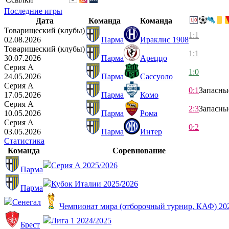
Последние игры
Дата
Команда
Команда
Товарищеский (клубы)
1:1
02.08.2026
Парма
Ираклис 1908
Товарищеский (клубы)
1:1
30.07.2026
Парма
Ареццо
Серия А
1:0
24.05.2026
Парма
Сассуоло
Серия А
0:1
Запасны
17.05.2026
Парма
Комо
Серия А
2:3
Запасны
10.05.2026
Парма
Рома
Серия А
0:2
03.05.2026
Парма
Интер
Статистика
Команда
Соревнование
Серия А 2025/2026
Парма
Кубок Италии 2025/2026
Парма
Сенегал
Чемпионат мира (отборочный турнир, КАФ) 20
Лига 1 2024/2025
Брест