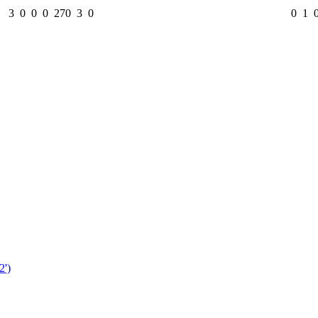
3
0
0
0
270
3
0
0
1
')