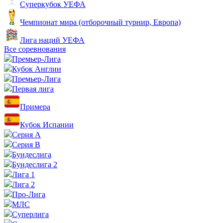
Суперкубок УЕФА
Чемпионат мира (отборочный турнир, Европа)
Лига наций УЕФА
Все соревнования
Премьер-Лига
Кубок Англии
Премьер-Лига
Первая лига
Примера
Кубок Испании
Серия А
Серия B
Бундеслига
Бундеслига 2
Лига 1
Лига 2
Про-Лига
МЛС
Суперлига