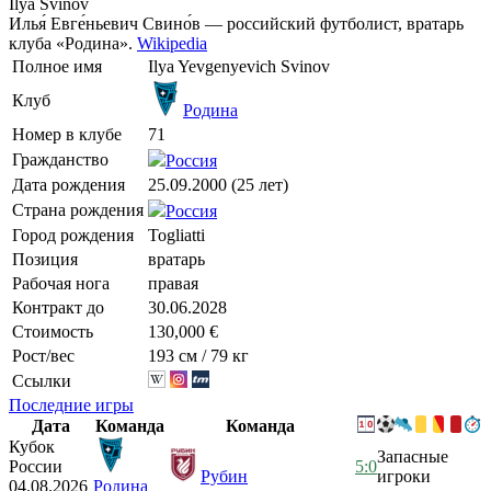
Ilya Svinov
Илья́ Евге́ньевич Свино́в — российский футболист, вратарь
клуба «Родина».
Wikipedia
Полное имя
Ilya Yevgenyevich Svinov
Клуб
Родина
Номер в клубе
71
Гражданство
Россия
Дата рождения
25.09.2000 (25 лет)
Страна рождения
Россия
Город рождения
Togliatti
Позиция
вратарь
Рабочая нога
правая
Контракт до
30.06.2028
Стоимость
130,000 €
Рост/вес
193 см / 79 кг
Ссылки
Последние игры
Дата
Команда
Команда
Кубок
Запасные
России
5:0
Рубин
игроки
04.08.2026
Родина