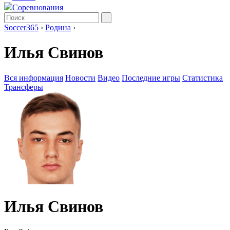
Соревнования
Soccer365
›
Родина
›
Илья Свинов
Вся информация
Новости
Видео
Последние игры
Статистика
Трансферы
Илья Свинов