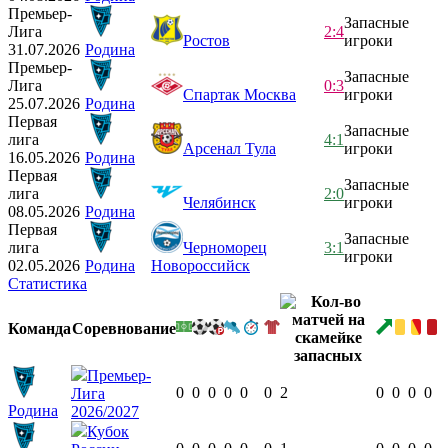
Премьер-
Запасные
Лига
2:4
Ростов
игроки
31.07.2026
Родина
Премьер-
Запасные
Лига
0:3
Спартак Москва
игроки
25.07.2026
Родина
Первая
Запасные
лига
4:1
Арсенал Тула
игроки
16.05.2026
Родина
Первая
Запасные
лига
2:0
Челябинск
игроки
08.05.2026
Родина
Первая
Запасные
лига
Черноморец
3:1
игроки
02.05.2026
Родина
Новороссийск
Статистика
Команда
Соревнование
Премьер-
0
0
0
0
0
0
2
0
0
0
0
Лига
Родина
2026/2027
Кубок