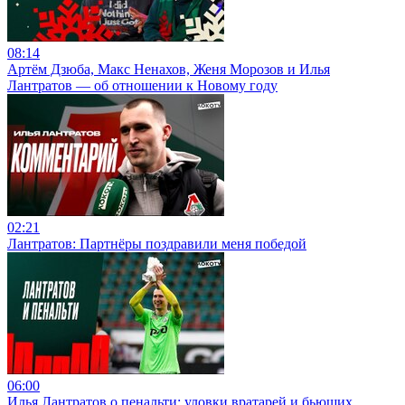
08:14
Артём Дзюба, Макс Ненахов, Женя Морозов и Илья
Лантратов — об отношении к Новому году
02:21
Лантратов: Партнёры поздравили меня победой
06:00
Илья Лантратов о пенальти: уловки вратарей и бьющих,