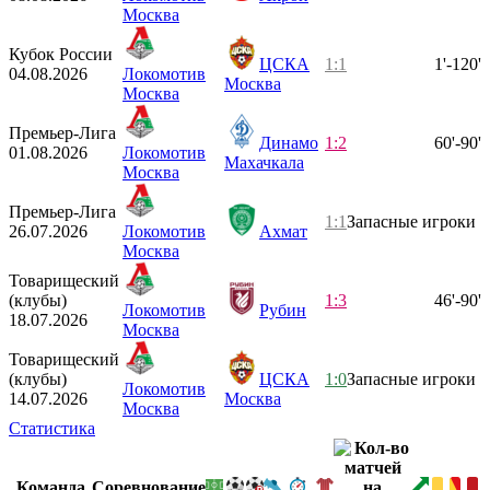
Москва
Кубок России
ЦСКА
1:1
1'-120'
04.08.2026
Локомотив
Москва
Москва
Премьер-Лига
Динамо
1:2
60'-90'
01.08.2026
Локомотив
Махачкала
Москва
Премьер-Лига
1:1
Запасные игроки
26.07.2026
Локомотив
Ахмат
Москва
Товарищеский
(клубы)
1:3
46'-90'
Локомотив
Рубин
18.07.2026
Москва
Товарищеский
(клубы)
ЦСКА
1:0
Запасные игроки
Локомотив
14.07.2026
Москва
Москва
Статистика
Команда
Соревнование