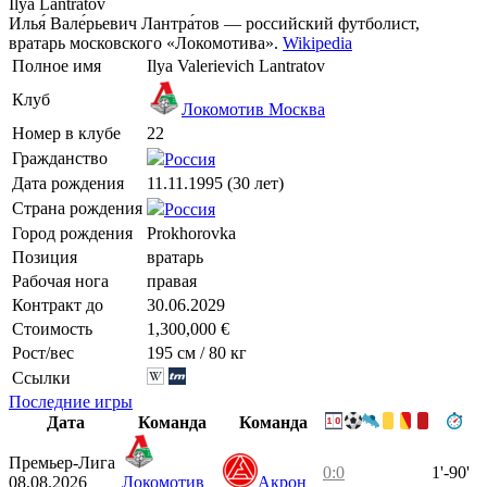
Ilya Lantratov
Илья́ Вале́рьевич Лантра́тов — российский футболист,
вратарь московского «Локомотива».
Wikipedia
Полное имя
Ilya Valerievich Lantratov
Клуб
Локомотив Москва
Номер в клубе
22
Гражданство
Россия
Дата рождения
11.11.1995 (30 лет)
Страна рождения
Россия
Город рождения
Prokhorovka
Позиция
вратарь
Рабочая нога
правая
Контракт до
30.06.2029
Стоимость
1,300,000 €
Рост/вес
195 см / 80 кг
Ссылки
Последние игры
Дата
Команда
Команда
Премьер-Лига
0:0
1'-90'
08.08.2026
Локомотив
Акрон