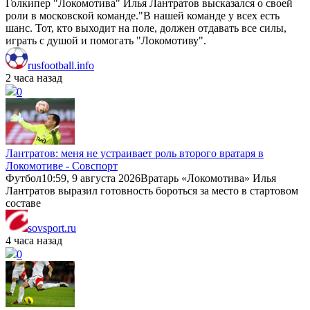
Голкипер "Локомотива" Илья Лантратов высказался о своей
роли в московской команде."В нашей команде у всех есть
шанс. Тот, кто выходит на поле, должен отдавать все силы,
играть с душой и помогать "Локомотиву".
rusfootball.info
2 часа назад
0
Лантратов: меня не устраивает роль второго вратаря в
Локомотиве - Совспорт
Футбол10:59, 9 августа 2026Вратарь «Локомотива» Илья
Лантратов выразил готовность бороться за место в стартовом
составе
sovsport.ru
4 часа назад
0