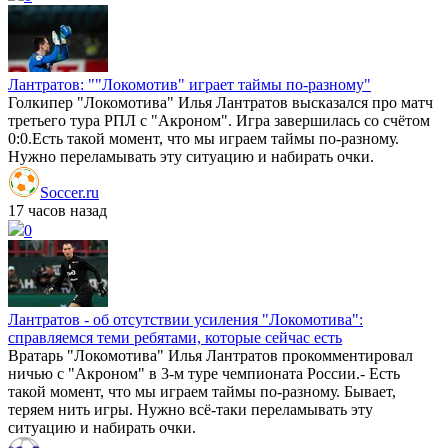
Лантратов: ""Локомотив" играет таймы по-разному"
Голкипер "Локомотива" Илья Лантратов высказался про матч
третьего тура РПЛ с "Акроном". Игра завершилась со счётом
0:0.Есть такой момент, что мы играем таймы по-разному.
Нужно переламывать эту ситуацию и набирать очки.
Soccer.ru
17 часов назад
0
Лантратов - об отсутствии усиления "Локомотива":
справляемся теми ребятами, которые сейчас есть
Вратарь "Локомотива" Илья Лантратов прокомментировал
ничью с "Акроном" в 3-м туре чемпионата России.- Есть
такой момент, что мы играем таймы по-разному. Бывает,
теряем нить игры. Нужно всё-таки переламывать эту
ситуацию и набирать очки.