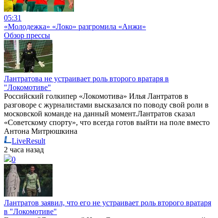
05:31
«Молодежка» «Локо» разгромила «Анжи»
Обзор прессы
Лантратова не устраивает роль второго вратаря в
"Локомотиве"
Российский голкипер «Локомотива» Илья Лантратов в
разговоре с журналистами высказался по поводу свой роли в
московской команде на данный момент.Лантратов сказал
«Советскому спорту», что всегда готов выйти на поле вместо
Антона Митрюшкина
LiveResult
2 часа назад
0
Лантратов заявил, что его не устраивает роль второго вратаря
в "Локомотиве"