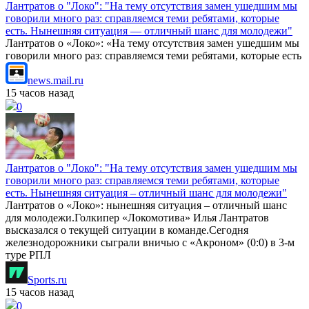
Лантратов о "Локо": "На тему отсутствия замен ушедшим мы
говорили много раз: справляемся теми ребятами, которые
есть. Нынешняя ситуация — отличный шанс для молодежи"
Лантратов о «Локо»: «На тему отсутствия замен ушедшим мы
говорили много раз: справляемся теми ребятами, которые есть
news.mail.ru
15 часов назад
0
Лантратов о "Локо": "На тему отсутствия замен ушедшим мы
говорили много раз: справляемся теми ребятами, которые
есть. Нынешняя ситуация – отличный шанс для молодежи"
Лантратов о «Локо»: нынешняя ситуация – отличный шанс
для молодежи.Голкипер «Локомотива» Илья Лантратов
высказался о текущей ситуации в команде.Сегодня
железнодорожники сыграли вничью с «Акроном» (0:0) в 3-м
туре РПЛ
Sports.ru
15 часов назад
0