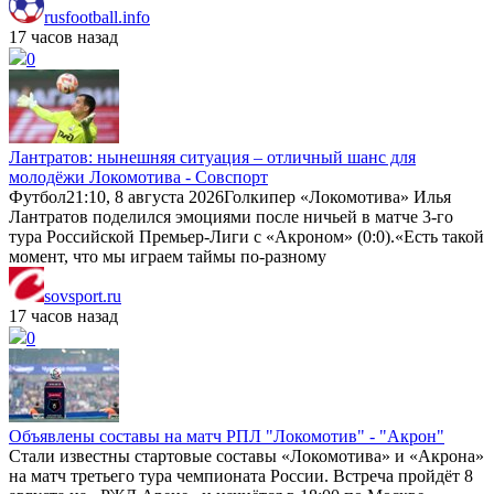
rusfootball.info
17 часов назад
0
Лантратов: нынешняя ситуация – отличный шанс для
молодёжи Локомотива - Совспорт
Футбол21:10, 8 августа 2026Голкипер «Локомотива» Илья
Лантратов поделился эмоциями после ничьей в матче 3-го
тура Российской Премьер-Лиги с «Акроном» (0:0).«Есть такой
момент, что мы играем таймы по-разному
sovsport.ru
17 часов назад
0
Объявлены составы на матч РПЛ "Локомотив" - "Акрон"
Стали известны стартовые составы «Локомотива» и «Акрона»
на матч третьего тура чемпионата России. Встреча пройдёт 8