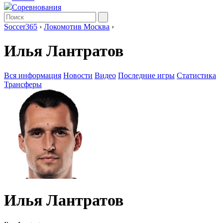
Соревнования
Soccer365
›
Локомотив Москва
›
Илья Лантратов
Вся информация
Новости
Видео
Последние игры
Статистика
Трансферы
Илья Лантратов