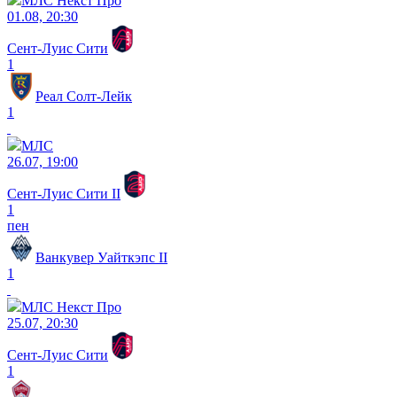
МЛС Некст Про
01.08, 20:30
Сент-Луис Сити
1
Реал Солт-Лейк
1
МЛС
26.07, 19:00
Сент-Луис Сити II
1
пен
Ванкувер Уайткэпс II
1
МЛС Некст Про
25.07, 20:30
Сент-Луис Сити
1