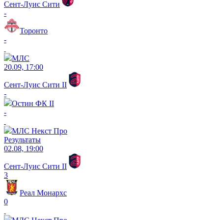
Сент-Луис Сити
-
Торонто
-
МЛС
20.09, 17:00
Сент-Луис Сити II
-
Остин ФК II
-
МЛС Некст Про
Результаты
02.08, 19:00
Сент-Луис Сити II
3
Реал Монархс
0