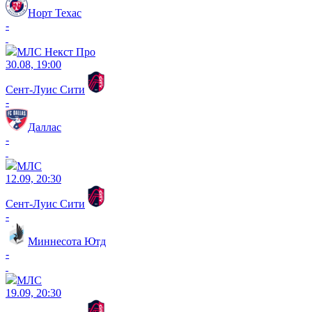
Норт Техас
-
МЛС Некст Про
30.08, 19:00
Сент-Луис Сити
-
Даллас
-
МЛС
12.09, 20:30
Сент-Луис Сити
-
Миннесота Ютд
-
МЛС
19.09, 20:30