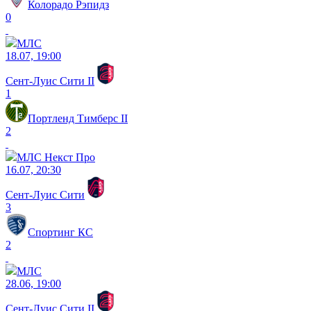
Колорадо Рэпидз
0
МЛС
18.07, 19:00
Сент-Луис Сити II
1
Портленд Тимберс II
2
МЛС Некст Про
16.07, 20:30
Сент-Луис Сити
3
Спортинг КС
2
МЛС
28.06, 19:00
Сент-Луис Сити II