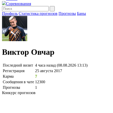
Соревнования
Профиль
Статистика прогнозов
Прогнозы
Баны
Виктор Овчар
Последний визит
4 часа назад (08.08.2026 13:13)
Регистрация
25 августа 2017
Карма
7
Сообщения в чате
12300
Прогнозы
1
Конкурс прогнозов