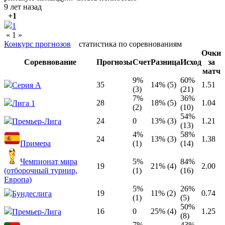
9 лет назад
+1
1
«
1
»
Конкурс прогнозов
статистика по соревнованиям
Очки
Соревнование
Прогнозы
Счет
Разница
Исход
за
матч
9%
60%
35
14% (5)
1.51
Серия А
(3)
(21)
7%
36%
28
18% (5)
1.04
Лига 1
(2)
(10)
54%
24
0
13% (3)
1.21
Премьер-Лига
(13)
4%
58%
24
13% (3)
1.38
Примера
(1)
(14)
Чемпионат мира
5%
84%
19
21% (4)
2.00
(отборочный турнир,
(1)
(16)
Европа)
5%
26%
19
11% (2)
0.74
Бундеслига
(1)
(5)
50%
16
0
25% (4)
1.25
Премьер-Лига
(8)
7%
43%