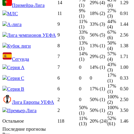
14
29% (4)
1.29
Примейра-Лига
(1)
(6)
9%
27%
11
18% (2)
0.91
МЛС
(1)
(3)
11%
44%
9
33% (3)
1.44
А-лига
(1)
(4)
33%
67%
9
56% (5)
2.56
Лига чемпионов УЕФА
(3)
(6)
13%
50%
8
13% (1)
1.38
Кубок лиги
(1)
(4)
14%
57%
7
29% (2)
1.71
Сегунда
(1)
(4)
43%
7
0
14% (1)
1.00
Серия А
(3)
17%
6
0
0
0.33
Серия C
(1)
17%
6
0
17% (1)
0.50
Серия B
(1)
100%
2
0
50% (1)
2.50
Лига Европы УЕФА
(2)
50%
100%
2
50% (1)
3.50
Премьер-Лига
(1)
(2)
11%
52%
Остальное
118
20% (24)
1.46
(13)
(61)
Последние прогнозы