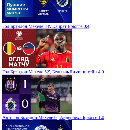
Гол Брэндон Мехеле 84', Кайрат-Брюгге 0:4
Гол Брэндон Мехеле 52', Бельгия-Лихтенштейн 4:0
Автогол Брэндон Мехеле 6', Андерлехт-Брюгге 1:0