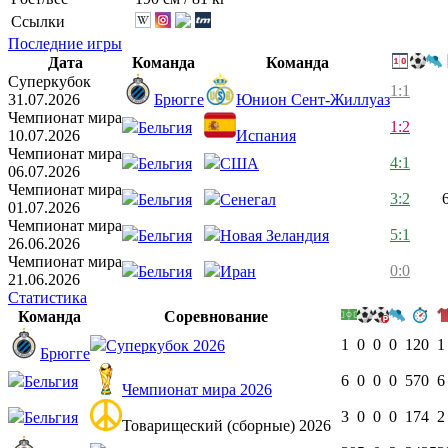
Ссылки
Последние игры
Дата
Команда
Команда
Суперкубок
1:1
31.07.2026
Брюгге
Юнион Сент-Жиллуаз
Чемпионат мира
1:2
Бельгия
10.07.2026
Испания
Чемпионат мира
4:1
Бельгия
США
06.07.2026
Чемпионат мира
3:2
Бельгия
Сенегал
01.07.2026
Чемпионат мира
5:1
Бельгия
Новая Зеландия
26.06.2026
Чемпионат мира
0:0
Бельгия
Иран
21.06.2026
Статистика
Команда
Соревнование
1
0
0
0
120
1
Суперкубок 2026
Брюгге
6
0
0
0
570
6
Бельгия
Чемпионат мира 2026
3
0
0
0
174
2
Бельгия
Товарищеский (сборные) 2026