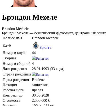
Брэндон Мехеле
Brandon Mechele
Бра́ндон Ме́хеле — бельгийский футболист, центральный защи
Полное имя
Brandon Mechele
Клуб
Брюгге
Номер в клубе
44
Сборная
Бельгия
Номер в сборной
4
Дата рождения
28.01.1993 (33 года)
Страна рождения
Бельгия
Город рождения
Bredene
Позиция
защитник
Рабочая нога
правая
Контракт до
30.06.2028
Стоимость
2,500,000 €
Рост/вес
190 см / 81 кг