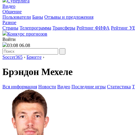
Суперлига
Видео
Общение
Пользователи
Баны
Отзывы и предложения
Разное
Страны
Телепрограмма
Трансферы
Рейтинг ФИФА
Рейтинг У
Конкурс прогнозов
Войти
03:08 06.08
Soccer365
›
Брюгге
›
Брэндон Мехеле
Вся информация
Новости
Видео
Последние игры
Статистика
Т