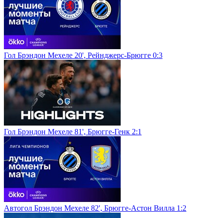
Гол Брэндон Мехеле 20', Рейнджерс-Брюгге 0:3
Гол Брэндон Мехеле 81', Брюгге-Генк 2:1
Автогол Брэндон Мехеле 82', Брюгге-Астон Вилла 1:2