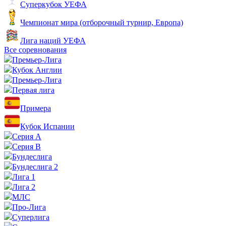
Суперкубок УЕФА
Чемпионат мира (отборочный турнир, Европа)
Лига наций УЕФА
Все соревнования
Премьер-Лига
Кубок Англии
Премьер-Лига
Первая лига
Примера
Кубок Испании
Серия А
Серия B
Бундеслига
Бундеслига 2
Лига 1
Лига 2
МЛС
Про-Лига
Суперлига