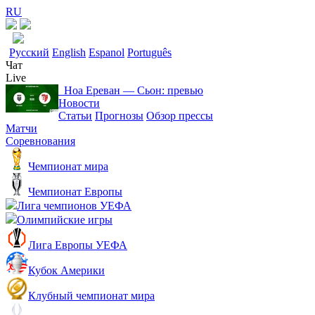
RU
Русский
English
Espanol
Português
Чат
Live
Ноа Ереван ― Сьон: превью
Новости
Статьи
Прогнозы
Обзор прессы
Матчи
Соревнования
Чемпионат мира
Чемпионат Европы
Лига чемпионов УЕФА
Олимпийские игры
Лига Европы УЕФА
Кубок Америки
Клубный чемпионат мира