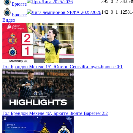
39
5
0
2
3435
3
Про-Лига 2025/2026
Брюгге
14
2
0
1
1258
1
Лига чемпионов УЕФА 2025/2026
Брюгге
Видео
Гол Брэндон Мехеле 15', Юнион Сент-Жиллуаз-Брюгге 0:1
Гол Брэндон Мехеле 46', Брюгге-Зюлте-Варегем 2:2