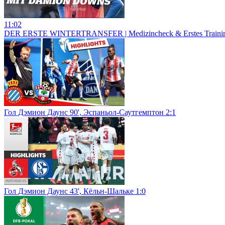
11:02
DER ERSTE WINTERTRANSFER | Medizincheck & Erstes Training
Гол Дэмион Даунс 90', Эспаньол-Саутгемптон 2:1
Гол Дэмион Даунс 43', Кёльн-Шальке 1:0