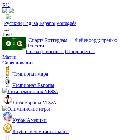
RU
Русский
English
Espanol
Português
Чат
Live
Спарта Роттердам ― Фейеноорд: превью
Новости
Статьи
Прогнозы
Обзор прессы
Матчи
Соревнования
Чемпионат мира
Чемпионат Европы
Лига чемпионов УЕФА
Лига Европы УЕФА
Олимпийские игры
Кубок Америки
Клубный чемпионат мира