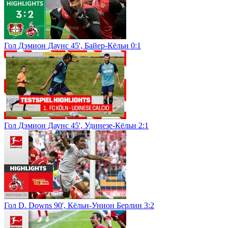
Гол Дэмион Даунс 45', Байер-Кёльн 0:1
Гол Дэмион Даунс 45', Удинезе-Кёльн 2:1
Гол D. Downs 90', Кёльн-Унион Берлин 3:2