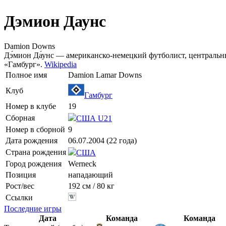
Дэмион Даунс
Damion Downs
Дэ́мион Да́унс — американско-немецкий футболист, централь
«Гамбург».
Wikipedia
Полное имя
Damion Lamar Downs
Клуб
Гамбург
Номер в клубе
19
Сборная
США U21
Номер в сборной
9
Дата рождения
06.07.2004 (22 года)
Страна рождения
США
Город рождения
Werneck
Позиция
нападающий
Рост/вес
192 см / 80 кг
Ссылки
Последние игры
Дата
Команда
Команда