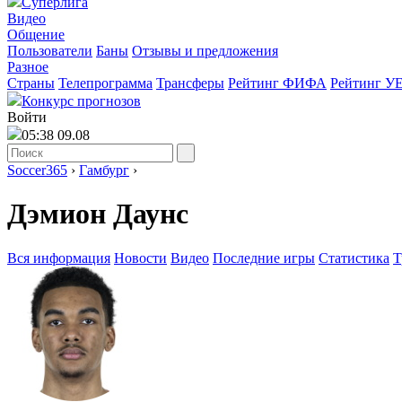
Суперлига
Видео
Общение
Пользователи
Баны
Отзывы и предложения
Разное
Страны
Телепрограмма
Трансферы
Рейтинг ФИФА
Рейтинг У
Конкурс прогнозов
Войти
05:38 09.08
Soccer365
›
Гамбург
›
Дэмион Даунс
Вся информация
Новости
Видео
Последние игры
Статистика
Т