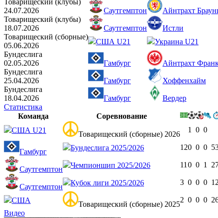
Товарищеский (клубы)
24.07.2026
Саутгемптон
Айнтрахт Браун
Товарищеский (клубы)
18.07.2026
Саутгемптон
Истли
Товарищеский (сборные)
США U21
Украина U21
05.06.2026
Бундеслига
02.05.2026
Гамбург
Айнтрахт Фран
Бундеслига
25.04.2026
Гамбург
Хоффенхайм
Бундеслига
18.04.2026
Гамбург
Вердер
Статистика
Команда
Соревнование
1
0
0
США U21
Товарищеский (сборные) 2026
12
0
0
0
5
Бундеслига 2025/2026
Гамбург
11
0
0
1
2
Чемпионшип 2025/2026
Саутгемптон
3
0
0
0
1
Кубок лиги 2025/2026
Саутгемптон
2
0
0
0
2
США
Товарищеский (сборные) 2025
Видео