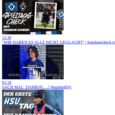
12:30
"WIR HABEN ES ALLE NICHT GEGLAUBT" | Spieltagscheck mit
01:18
SACH MAL, DAMION….? #nurderHSV