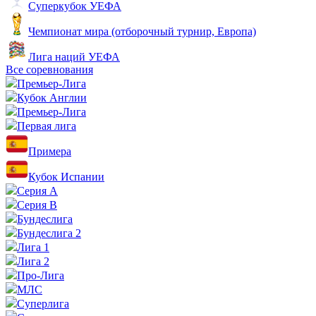
Суперкубок УЕФА
Чемпионат мира (отборочный турнир, Европа)
Лига наций УЕФА
Все соревнования
Премьер-Лига
Кубок Англии
Премьер-Лига
Первая лига
Примера
Кубок Испании
Серия А
Серия B
Бундеслига
Бундеслига 2
Лига 1
Лига 2
Про-Лига
МЛС
Суперлига