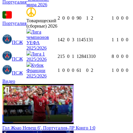
Португалия
мира 2026
2
0
0
0
90
1
2
1
0
0
0
Товарищеский
Португалия
(сборные) 2026
Лига
чемпионов
14
2
0
3
1145
13
1
1
1
0
0
ПСЖ
УЕФА
2025/2026
Лига 1
21
5
0
1
1284
13
10
8
0
0
0
ПСЖ
2025/2026
Кубок
1
0
0
0
61
0
2
1
0
0
0
Франции
ПСЖ
2025/2026
Видео
Гол Жоао Невеш 6', Португалия-ДР Конго 1:0