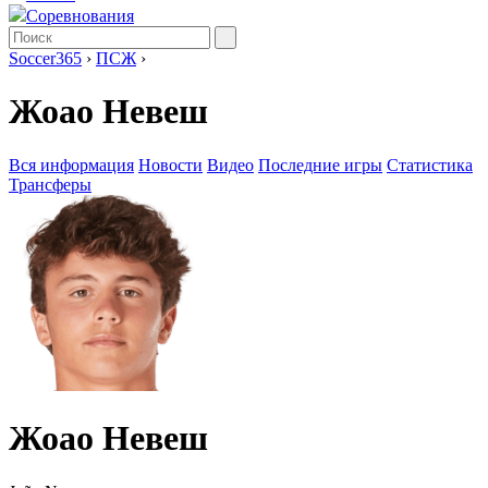
Соревнования
Soccer365
›
ПСЖ
›
Жоао Невеш
Вся информация
Новости
Видео
Последние игры
Статистика
Трансферы
Жоао Невеш