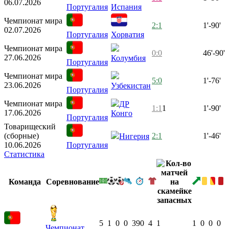
06.07.2026
Португалия
Испания
Чемпионат мира
2:1
1'-90'
02.07.2026
Португалия
Хорватия
Чемпионат мира
0:0
46'-90'
27.06.2026
Колумбия
Португалия
Чемпионат мира
5:0
1'-76'
23.06.2026
Узбекистан
Португалия
Чемпионат мира
ДР
1:1
1
1'-90'
17.06.2026
Конго
Португалия
Товарищеский
(сборные)
2:1
1'-46'
Нигерия
10.06.2026
Португалия
Статистика
Команда
Соревнование
5
1
0
0
390
4
1
1
0
0
0
Чемпионат