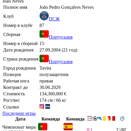
João Neves
Полное имя
João Pedro Gonçalves Neves
Клуб
ПСЖ
Номер в клубе
87
Сборная
Португалия
Номер в сборной
15
Дата рождения
27.09.2004 (21 год)
Страна рождения
Португалия
Город рождения
Tavira
Позиция
полузащитник
Рабочая нога
правая
Контракт до
30.06.2029
Стоимость
134,300,000 €
Рост/вес
174 см / 66 кг
Ссылки
Последние игры
Дата
Команда
Команда
Чемпионат мира
0:1
1'-90'