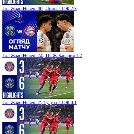
Гол Жоао Невеш 90', Лион-ПСЖ 2:3
Гол Жоао Невеш 74', ПСЖ-Бавария 1:2
Гол Жоао Невеш 7', Тулуза-ПСЖ 0:1