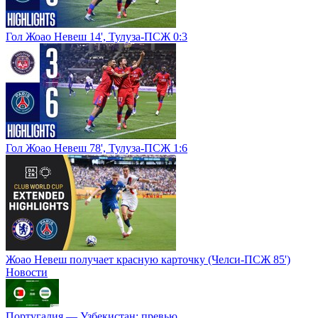
Гол Жоао Невеш 14', Тулуза-ПСЖ 0:3
Гол Жоао Невеш 78', Тулуза-ПСЖ 1:6
Жоао Невеш получает красную карточку (Челси-ПСЖ 85')
Новости
Португалия ― Узбекистан: превью