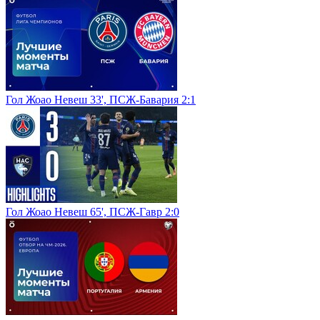
Гол Жоао Невеш 33', ПСЖ-Бавария 2:1
Гол Жоао Невеш 65', ПСЖ-Гавр 2:0