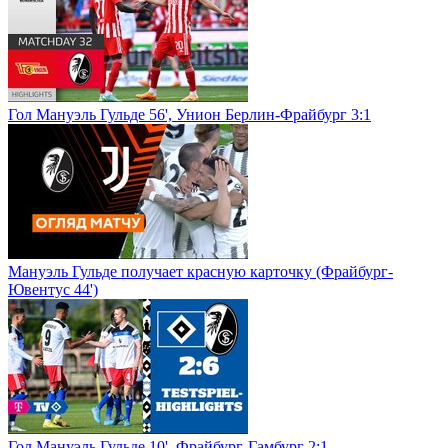
Гол Мануэль Гульде 56', Унион Берлин-Фрайбург 3:1
Мануэль Гульде получает красную карточку (Фрайбург-
Ювентус 44')
Гол Мануэль Гульде 10', Фрайбург-Гамбург 2:1