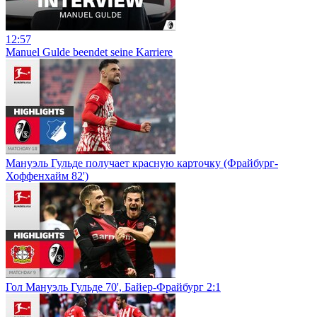
12:57
Manuel Gulde beendet seine Karriere
Мануэль Гульде получает красную карточку (Фрайбург-
Хоффенхайм 82')
Гол Мануэль Гульде 70', Байер-Фрайбург 2:1