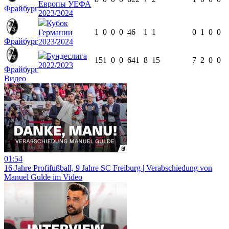
Европы УЕФА
Фрайбург
2023/2024
Кубок
1
0
0
0
46
1
1
0
1
0
0
Германии
Фрайбург
2023/2024
Бундеслига
15
1
0
0
641
8
15
7
2
0
0
2022/2023
Фрайбург
Видео
01:54
16 Jahre Profifußball, 9 Jahre SC Freiburg | Verabschiedung von
Manuel Gulde im Video