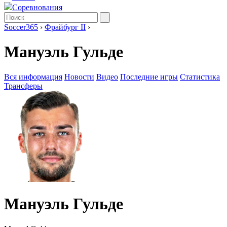
Соревнования
Soccer365
›
Фрайбург II
›
Мануэль Гульде
Вся информация
Новости
Видео
Последние игры
Статистика
Трансферы
Мануэль Гульде