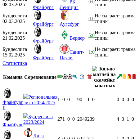
РБ
0:0
08.03.2025
спины
Фрайбург
Лейпциг
Бундеслига
Не сыграет: травма
0:0
02.03.2025
спины
Фрайбург
Аугсбург
Бундеслига
Не сыграет: травма
5:0
21.02.2025
Вердер
спины
Фрайбург
Бундеслига
Не сыграет: травма
Санкт-
1:0
15.02.2025
спины
Фрайбург
Паули
Статистика
Команда
Соревнование
Региональная
1
0
0
90
1
0
0
0
0
0
Фрайбург
лига 2024/2025
II
Бундеслига
27
1
0
0
2049
23
9
4
3
1
0
2023/2024
Фрайбург
Лига
8
0
0
0
622
7
2
1
0
0
0