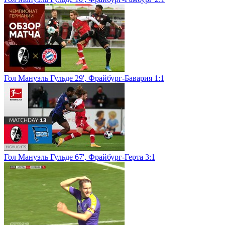
Гол Мануэль Гульде 29', Фрайбург-Бавария 1:1
Гол Мануэль Гульде 67', Фрайбург-Герта 3:1