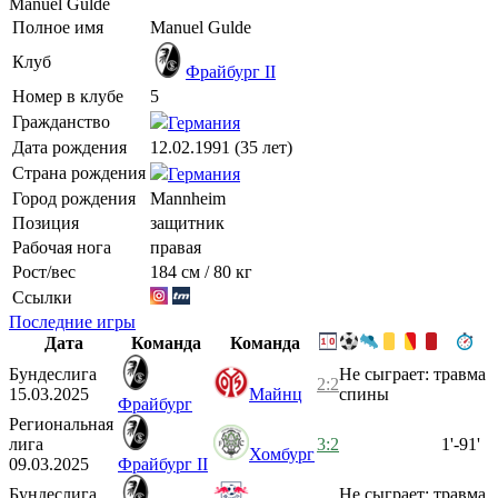
Manuel Gulde
Полное имя
Manuel Gulde
Клуб
Фрайбург II
Номер в клубе
5
Гражданство
Германия
Дата рождения
12.02.1991 (35 лет)
Страна рождения
Германия
Город рождения
Mannheim
Позиция
защитник
Рабочая нога
правая
Рост/вес
184 см / 80 кг
Ссылки
Последние игры
Дата
Команда
Команда
Бундеслига
Не сыграет: травма
2:2
15.03.2025
Майнц
спины
Фрайбург
Региональная
лига
3:2
1'-91'
Хомбург
09.03.2025
Фрайбург II
Бундеслига
Не сыграет: травма