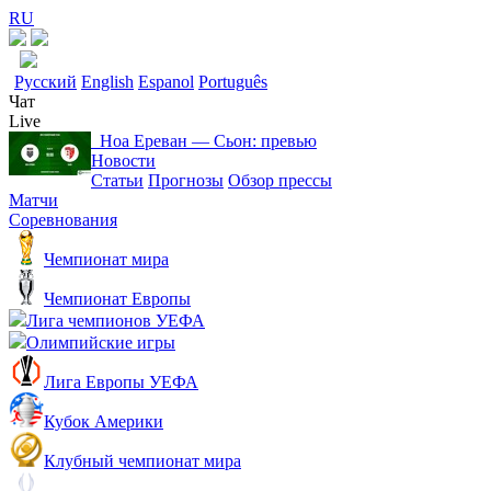
RU
Русский
English
Espanol
Português
Чат
Live
Ноа Ереван ― Сьон: превью
Новости
Статьи
Прогнозы
Обзор прессы
Матчи
Соревнования
Чемпионат мира
Чемпионат Европы
Лига чемпионов УЕФА
Олимпийские игры
Лига Европы УЕФА
Кубок Америки
Клубный чемпионат мира