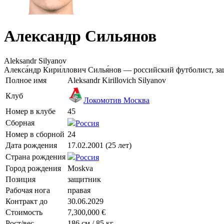
Александр Сильянов
Aleksandr Silyanov
Алекса́ндр Кири́ллович Силья́нов — российский футболист, з
Полное имя
Aleksandr Kirillovich Silyanov
Клуб
Локомотив Москва
Номер в клубе
45
Сборная
Россия
Номер в сборной
24
Дата рождения
17.02.2001 (25 лет)
Страна рождения
Россия
Город рождения
Moskva
Позиция
защитник
Рабочая нога
правая
Контракт до
30.06.2029
Стоимость
7,300,000 €
Рост/вес
186 см / 85 кг