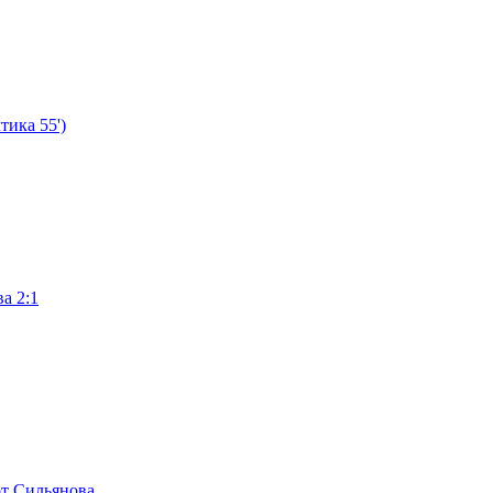
ика 55')
а 2:1
от Сильянова