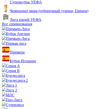
Суперкубок УЕФА
Чемпионат мира (отборочный турнир, Европа)
Лига наций УЕФА
Все соревнования
Премьер-Лига
Кубок Англии
Премьер-Лига
Первая лига
Примера
Кубок Испании
Серия А
Серия B
Бундеслига
Бундеслига 2
Лига 1
Лига 2
МЛС
Про-Лига
Суперлига