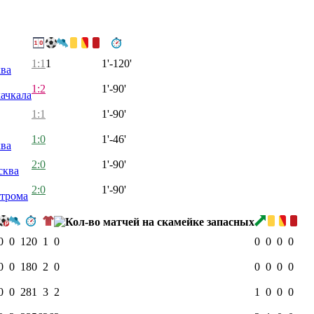
1:1
1
1'-120'
ва
1:2
1'-90'
ачкала
1:1
1'-90'
1:0
1'-46'
ва
2:0
1'-90'
сква
2:0
1'-90'
строма
0
0
120
1
0
0
0
0
0
0
0
180
2
0
0
0
0
0
0
0
281
3
2
1
0
0
0