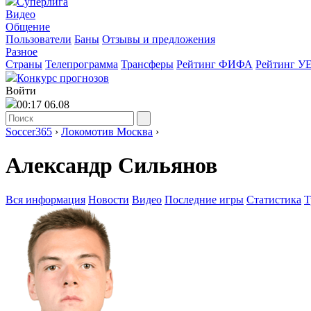
Суперлига
Видео
Общение
Пользователи
Баны
Отзывы и предложения
Разное
Страны
Телепрограмма
Трансферы
Рейтинг ФИФА
Рейтинг У
Конкурс прогнозов
Войти
00:17 06.08
Soccer365
›
Локомотив Москва
›
Александр Сильянов
Вся информация
Новости
Видео
Последние игры
Статистика
Т