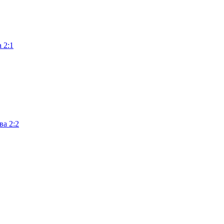
 2:1
ва 2:2