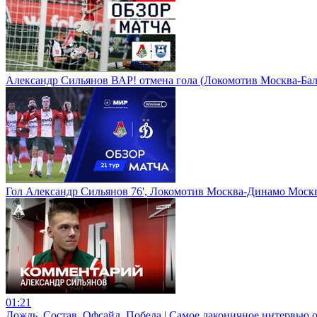
Александр Сильянов ВАР! отмена гола (Локомотив Москва-Балт
Гол Александр Сильянов 76', Локомотив Москва-Динамо Москв
01:21
Дождь. Состав. Офсайд. Победа | Самое лаконичное интервью 