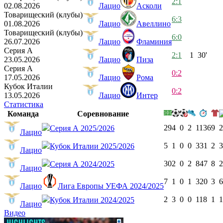
2:1
02.08.2026
Лацио
Асколи
Товарищеский (клубы)
6:3
01.08.2026
Лацио
Авеллино
Товарищеский (клубы)
6:0
26.07.2026
Лацио
Фламиния
Серия А
2:1
1
30'
23.05.2026
Лацио
Пиза
Серия А
0:2
17.05.2026
Лацио
Рома
Кубок Италии
0:2
13.05.2026
Лацио
Интер
Статистика
Команда
Соревнование
29
4
0
2
1136
9
2
Серия А 2025/2026
Лацио
5
1
0
0
331
2
3
Кубок Италии 2025/2026
Лацио
30
2
0
2
847
8
2
Серия А 2024/2025
Лацио
7
1
0
1
320
3
6
Лацио
Лига Европы УЕФА 2024/2025
2
3
0
0
118
1
1
Кубок Италии 2024/2025
Лацио
Видео