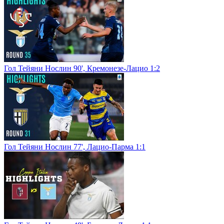
Гол Тейяни Нослин 90', Кремонезе-Лацио 1:2
Гол Тейяни Нослин 77', Лацио-Парма 1:1