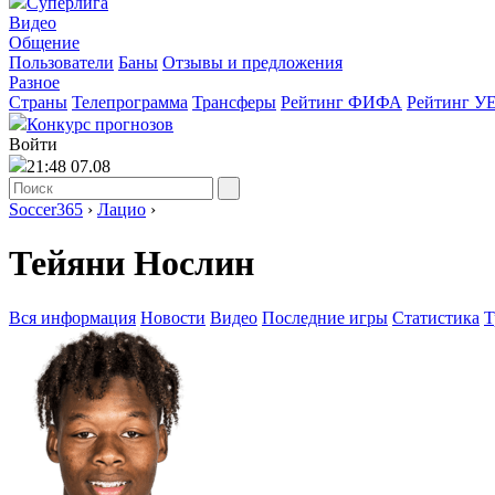
Суперлига
Видео
Общение
Пользователи
Баны
Отзывы и предложения
Разное
Страны
Телепрограмма
Трансферы
Рейтинг ФИФА
Рейтинг У
Конкурс прогнозов
Войти
21:48 07.08
Soccer365
›
Лацио
›
Тейяни Нослин
Вся информация
Новости
Видео
Последние игры
Статистика
Т