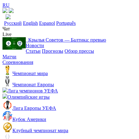
RU
Русский
English
Espanol
Português
Чат
Live
Крылья Советов ― Балтика: превью
Новости
Статьи
Прогнозы
Обзор прессы
Матчи
Соревнования
Чемпионат мира
Чемпионат Европы
Лига чемпионов УЕФА
Олимпийские игры
Лига Европы УЕФА
Кубок Америки
Клубный чемпионат мира