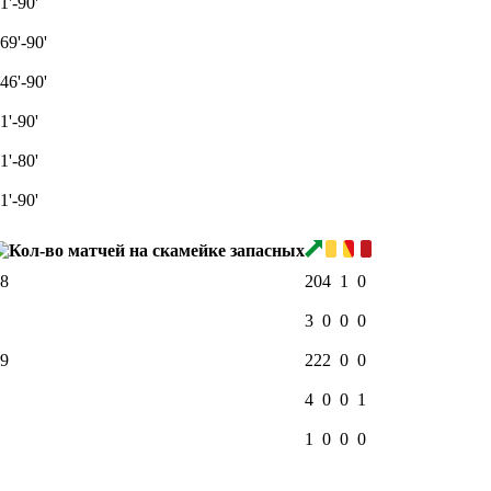
1'-90'
69'-90'
46'-90'
1'-90'
1'-80'
1'-90'
8
20
4
1
0
3
0
0
0
9
22
2
0
0
4
0
0
1
1
0
0
0