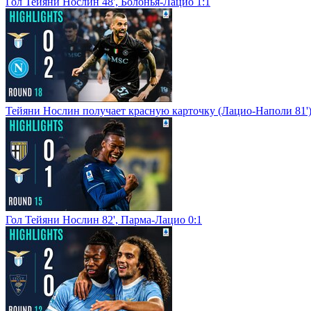
Гол Тейяни Нослин 48', Болонья-Лацио 1:1
Тейяни Нослин получает красную карточку (Лацио-Наполи 81'
Гол Тейяни Нослин 82', Парма-Лацио 0:1