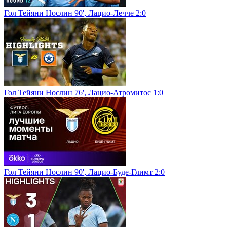
Гол Тейяни Нослин 90', Лацио-Лечче 2:0
Гол Тейяни Нослин 76', Лацио-Атромитос 1:0
Гол Тейяни Нослин 90', Лацио-Буде-Глимт 2:0