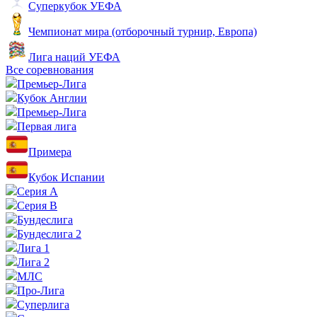
Суперкубок УЕФА
Чемпионат мира (отборочный турнир, Европа)
Лига наций УЕФА
Все соревнования
Премьер-Лига
Кубок Англии
Премьер-Лига
Первая лига
Примера
Кубок Испании
Серия А
Серия B
Бундеслига
Бундеслига 2
Лига 1
Лига 2
МЛС
Про-Лига
Суперлига