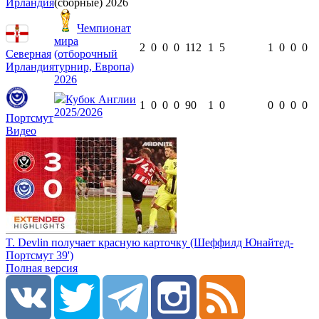
Ирландия
(сборные) 2026
Чемпионат
мира
2
0
0
0
112
1
5
1
0
0
0
Северная
(отборочный
Ирландия
турнир, Европа)
2026
Кубок Англии
1
0
0
0
90
1
0
0
0
0
0
2025/2026
Портсмут
Видео
T. Devlin получает красную карточку (Шеффилд Юнайтед-
Портсмут 39')
Полная версия