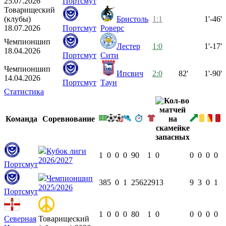
25.07.2026
Портсмут
Товарищеский
(клубы)
Бристоль
1:1
1'-46'
18.07.2026
Портсмут
Роверс
Чемпионшип
Лестер
1:0
1'-17'
18.04.2026
Портсмут
Сити
Чемпионшип
Ипсвич
2:0
82'
1'-90'
14.04.2026
Портсмут
Таун
Статистика
Команда
Соревнование
Кубок лиги
1
0
0
0
90
1
0
0
0
0
0
2026/2027
Портсмут
Чемпионшип
38
5
0
1
2562
29
13
9
3
0
1
2025/2026
Портсмут
1
0
0
0
80
1
0
0
0
0
0
Северная
Товарищеский