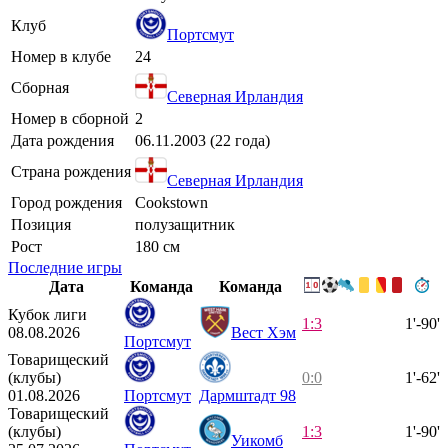
Клуб
Портсмут
Номер в клубе
24
Сборная
Северная Ирландия
Номер в сборной
2
Дата рождения
06.11.2003 (22 года)
Страна рождения
Северная Ирландия
Город рождения
Cookstown
Позиция
полузащитник
Рост
180 см
Последние игры
Дата
Команда
Команда
Кубок лиги
1:3
1'-90'
08.08.2026
Вест Хэм
Портсмут
Товарищеский
(клубы)
0:0
1'-62'
01.08.2026
Портсмут
Дармштадт 98
Товарищеский
(клубы)
1:3
1'-90'
Уикомб