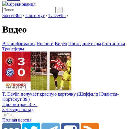
Соревнования
Soccer365
›
Портсмут
›
T. Devlin
›
Видео
Вся информация
Новости
Видео
Последние игры
Статистика
Трансферы
T. Devlin получает красную карточку (Шеффилд Юнайтед-
Портсмут 39')
Просмотров: 3
•
8 месяцев назад
«
1
»
Полная версия