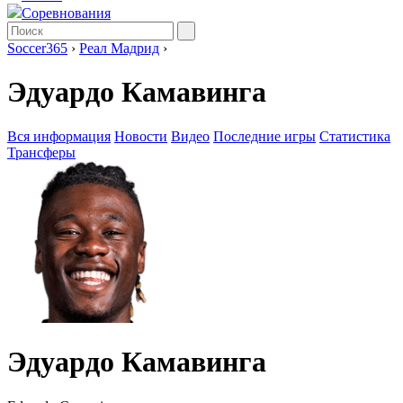
Соревнования
Soccer365
›
Реал Мадрид
›
Эдуардо Камавинга
Вся информация
Новости
Видео
Последние игры
Статистика
Трансферы
Эдуардо Камавинга