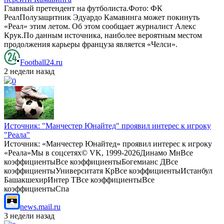
Главный претендент на футболиста.Фото: ФК
РеалПолузащитник Эдуардо Камавинга может покинуть
«Реал» этим летом. Об этом сообщает журналист Алекс
Крук.По данным источника, наиболее вероятным местом
продолжения карьеры француза является «Челси».
Football24.ru
2 недели назад
0
Источник: "Манчестер Юнайтед" проявил интерес к игроку
"Реала"
Источник: «Манчестер Юнайтед» проявил интерес к игроку
«Реала»Мы в соцсетях© VK, 1999-2026Динамо МнВсе
коэффициентыВсе коэффициентыБогемианс ДВсе
коэффициентыУниверситатя КрВсе коэффициентыИстанбул
БашакшехирИнтер ТВсе коэффициентыВсе
коэффициентыСпа
news.mail.ru
3 недели назад