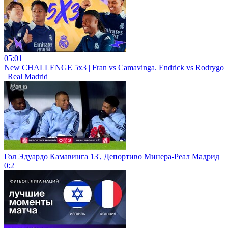
05:01
New CHALLENGE 5x3 | Fran vs Camavinga. Endrick vs Rodrygo
| Real Madrid
Гол Эдуардо Камавинга 13', Депортиво Минера-Реал Мадрид
0:2