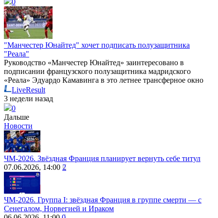
0
"Манчестер Юнайтед" хочет подписать полузащитника
"Реала"
Руководство «Манчестер Юнайтед» заинтересовано в
подписании французского полузащитника мадридского
«Реала» Эдуардо Камавинга в это летнее трансферное окно
LiveResult
3 недели назад
0
Дальше
Новости
ЧМ-2026. Звёздная Франция планирует вернуть себе титул
07.06.2026, 14:00
2
ЧМ-2026. Группа I: звёздная Франция в группе смерти — с
Сенегалом, Норвегией и Ираком
06.06.2026, 11:00
0