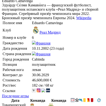
Eduardo Camavinga
Эдуа́рду Се́лми Камави́нга — французский футболист,
полузащитник испанского клуба «Реал Мадрид» и сборной
Франции. Серебряный призёр чемпионата мира 2022.
Бронзовый призёр чемпионата Европы 2024.
Wikipedia
Полное имя
Eduardo Camavinga
Клуб
Реал Мадрид
Номер в клубе
6
Гражданство
Франция
Дата рождения
10.11.2002 (23 года)
Страна рождения
Франция
Город рождения
Cabinda
Позиция
полузащитник
Рабочая нога
левая
Контракт до
30.06.2029
Стоимость
46,600,000 €
Рост/вес
182 см / 68 кг
Ссылки
Последние игры
Дата
Команда
Команда
Товарищеский