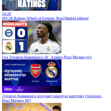
16:20
#FC26 Ratings Wheel of Fortune: Real Madrid edition!
Гол Эдуардо Камавинга 34', Алавес-Реал Мадрид 0:1
Эдуардо Камавинга получает красную карточку (Арсенал-
Реал Мадрид 90')