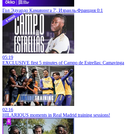
Гол Эдуардо Камавинга 7', Израиль-Франция 0:1
05:19
EXCLUSIVE first 5 minutes of Campo de Estrellas: Camavinga
02:16
HILARIOUS moments in Real Madrid training sessions!