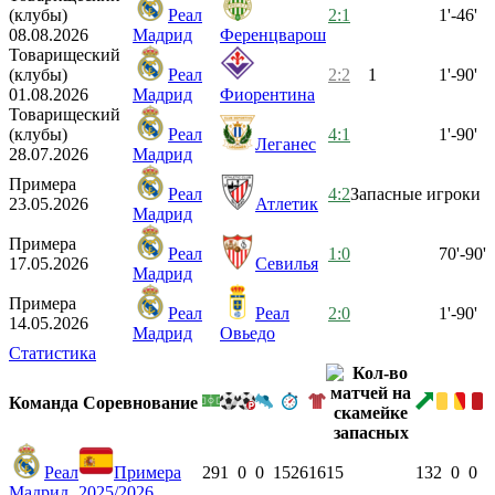
(клубы)
Реал
2:1
1'-46'
08.08.2026
Мадрид
Ференцварош
Товарищеский
(клубы)
Реал
2:2
1
1'-90'
01.08.2026
Мадрид
Фиорентина
Товарищеский
(клубы)
Реал
4:1
1'-90'
Леганес
28.07.2026
Мадрид
Примера
Реал
4:2
Запасные игроки
23.05.2026
Атлетик
Мадрид
Примера
Реал
1:0
70'-90'
17.05.2026
Севилья
Мадрид
Примера
Реал
Реал
2:0
1'-90'
14.05.2026
Мадрид
Овьедо
Статистика
Команда
Соревнование
Реал
Примера
29
1
0
0
1526
16
15
13
2
0
0
Мадрид
2025/2026