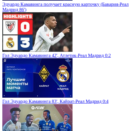
Эдуардо Камавинга получает красную карточку (Бавария-Реал
Мадрид 86')
Гол Эдуардо Камавинга 42', Атлетик-Реал Мадрид 0:2
Гол Эдуардо Камавинга 83', Кайрат-Реал Мадрид 0:4