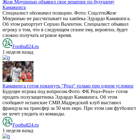
Жозе Моуринью объявил свое решение по будущему
Камавинга
Специалист обозначил позицию. Фото: СоцсетиЖозе
Моуринью не рассчитывает на хавбека Эдуардо Камавинга.
Об этом рапортует Серхио Валентин. Специалист объявил
игроку о том, что в следующем сезоне ему, вероятно, будет
сложно получать игровое время.
Football24.ru
1 неделя назад
0
Камавинга готов покинуть "Реал" только при одном условии
Будущее игрока под вопросом.Фото: ФК Реал«Реал» готов
продать полузащитника Эдуардо Камавинга. Об этом
сообщают испанские СМИ.Мадридский клуб выставил
француза на трансфер за 50 млн евро. При этом сам футболист
не хочет уходить из команды.
Football24.ru
1 неделя назад
0