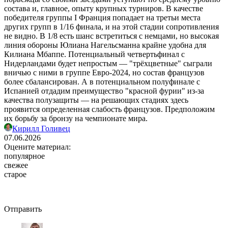
состава и, главное, опыту крупных турниров. В качестве
победителя группы I Франция попадает на третьи места
других групп в 1/16 финала, и на этой стадии сопротивления
не видно. В 1/8 есть шанс встретиться с немцами, но высокая
линия обороны Юлиана Нагельсманна крайне удобна для
Килиана Мбаппе. Потенциальный четвертьфинал с
Нидерландами будет непростым — "трёхцветные" сыграли
вничью с ними в группе Евро-2024, но состав французов
более сбалансирован. А в потенциальном полуфинале с
Испанией отдадим преимущество "красной фурии" из-за
качества полузащиты — на решающих стадиях здесь
проявится определенная слабость французов. Предположим
их борьбу за бронзу на чемпионате мира.
Кирилл Голивец
07.06.2026
Оцените материал:
популярное
свежее
старое
Отправить