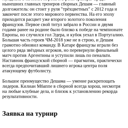
нынешних главных тренеров сборных Дешам — главный
долгожитель: он стоит у руля "трёхцветных" с 2012 года и
закончит после этого мирового первенства. На его эпоху
приходится расцвет уже второго золотого поколения
французов. Первое свой титул забрало в России и двумя
годами ранее на родине было близко к победе на чемпионате
Европы, но случился гол Эдера, и кубок уехал в Португалию.
Большая часть героев ЧМ-2018 уже не в строю, и Дешам
грамотно обновил команду. В Катаре французы играли без
целого ряда звёздных игроков, но перевернули финальный
матч против Аргентины и уступили лишь по пенальти.
Наставник французской сборной — прагматик, практически
всегда предпочитавший лишнего игрока центра поля
атакующему футболисту.
Большое преимущество Дешама — умение раскрепощать
лидеров. Килиан Мбаппе в сборной всегда хорош, несмотря
на любые клубные дела, и близок к установлению рекорда
результативности.
Заявка на турнир