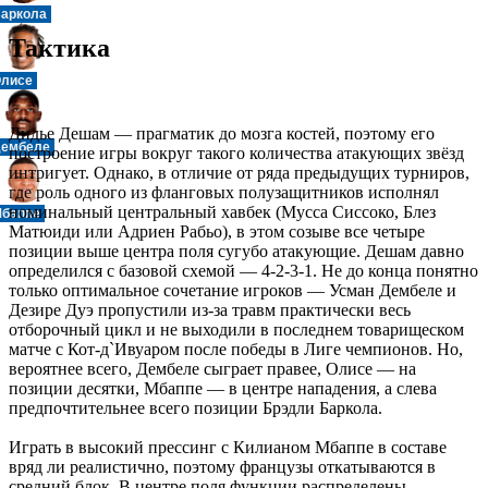
аркола
Тактика
лисе
Дидье Дешам — прагматик до мозга костей, поэтому его
ембеле
построение игры вокруг такого количества атакующих звёзд
интригует. Однако, в отличие от ряда предыдущих турниров,
где роль одного из фланговых полузащитников исполнял
номинальный центральный хавбек (Мусса Сиссоко, Блез
баппе
Матюиди или Адриен Рабьо), в этом созыве все четыре
позиции выше центра поля сугубо атакующие. Дешам давно
определился с базовой схемой — 4-2-3-1. Не до конца понятно
только оптимальное сочетание игроков — Усман Дембеле и
Дезире Дуэ пропустили из-за травм практически весь
отборочный цикл и не выходили в последнем товарищеском
матче с Кот-д`Ивуаром после победы в Лиге чемпионов. Но,
вероятнее всего, Дембеле сыграет правее, Олисе — на
позиции десятки, Мбаппе — в центре нападения, а слева
предпочтительнее всего позиции Брэдли Баркола.
Играть в высокий прессинг с Килианом Мбаппе в составе
вряд ли реалистично, поэтому французы откатываются в
средний блок. В центре поля функции распределены