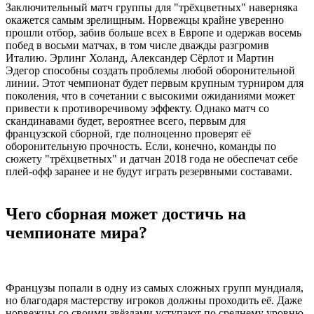
Заключительный матч группы для "трёхцветных" наверняка
окажется самым зрелищным. Норвежцы крайне уверенно
прошли отбор, забив больше всех в Европе и одержав восемь
побед в восьми матчах, в том числе дважды разгромив
Италию. Эрлинг Холанд, Александер Сёрлот и Мартин
Эдегор способны создать проблемы любой оборонительной
линии. Этот чемпионат будет первым крупным турниром для
поколения, что в сочетании с высокими ожиданиями может
привести к противоречивому эффекту. Однако матч со
скандинавами будет, вероятнее всего, первым для
французской сборной, где полноценно проверят её
оборонительную прочность. Если, конечно, команды по
сюжету "трёхцветных" и датчан 2018 года не обеспечат себе
плей-офф заранее и не будут играть резервными составами.
Чего сборная может достичь на
чемпионате мира?
Французы попали в одну из самых сложных групп мундиаля,
но благодаря мастерству игроков должны проходить её. Даже
норвежцы со своими звёздами уступают по среднему уровню