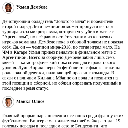
Усман Дембеле
Действующий обладатель "Золотого мяча" и победитель
второй подряд Лиги чемпионов может пропустить старт
турнира из-за микротравмы, которую усугубил в матче с
"Арсеналом", но всё равно остаётся одним из ключевых
игроков команды. Дембеле пока в сборной толком не показал
себя. Да, он — чемпион мира-2018, но тогда играл мало. На
ЧМ в Катаре Усман привёз пенальти в финальном матче с
Аргентиной. Всего за сборную Дембеле забил лишь семь
мячей — катастрофический показатель для игрока такого
уровня. Луис Энрике перевёл футболиста с фланга атаки на
роль ложной девятки, начинающей прессинг команды. В
связи с наличием Килиана Мбаппе он вряд ли появится на
этой позиции в сборной, но обязан оправдать полученный в
последнее время статус.
Майкл Олисе
Главный прорыв пары последних сезонов среди французских
футболистов. Вингер с менталитетом плеймейкера отдал 19
голевых передач в последнем сезоне Бундеслиги, что