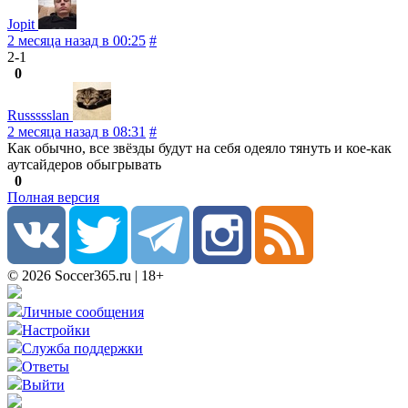
Jopit
2 месяца назад в 00:25
#
2-1
0
Russssslan
2 месяца назад в 08:31
#
Как обычно, все звёзды будут на себя одеяло тянуть и кое-как
аутсайдеров обыгрывать
0
Полная версия
© 2026 Soccer365.ru | 18+
Личные сообщения
Настройки
Служба поддержки
Ответы
Выйти