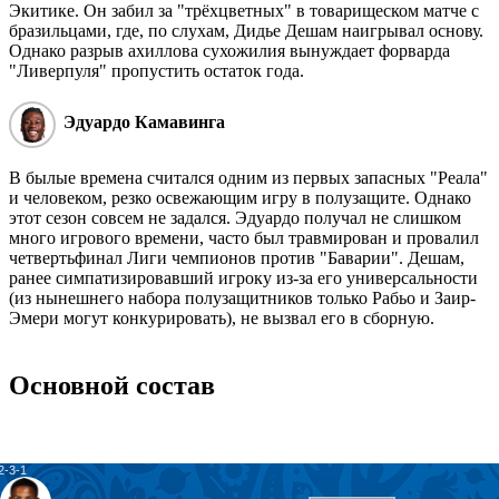
Экитике. Он забил за "трёхцветных" в товарищеском матче с
бразильцами, где, по слухам, Дидье Дешам наигрывал основу.
Однако разрыв ахиллова сухожилия вынуждает форварда
"Ливерпуля" пропустить остаток года.
Эдуардо Камавинга
В былые времена считался одним из первых запасных "Реала"
и человеком, резко освежающим игру в полузащите. Однако
этот сезон совсем не задался. Эдуардо получал не слишком
много игрового времени, часто был травмирован и провалил
четвертьфинал Лиги чемпионов против "Баварии". Дешам,
ранее симпатизировавший игроку из-за его универсальности
(из нынешнего набора полузащитников только Рабьо и Заир-
Эмери могут конкурировать), не вызвал его в сборную.
Основной состав
2-3-1