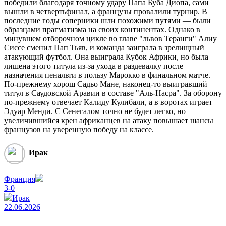
победили благодаря точному удару Папа Буба Диопа, сами
вышли в четвертьфинал, а французы провалили турнир. В
последние годы соперники шли похожими путями — были
образцами прагматизма на своих континентах. Однако в
минувшем отборочном цикле во главе "львов Теранги" Алиу
Сиссе сменил Пап Тьяв, и команда заиграла в зрелищный
атакующий футбол. Она выиграла Кубок Африки, но была
лишена этого титула из-за ухода в раздевалку после
назначения пенальти в пользу Марокко в финальном матче.
По-прежнему хорош Садьо Мане, наконец-то выигравший
титул в Саудовской Аравии в составе "Аль-Насра". За оборону
по-прежнему отвечает Калиду Кулибали, а в воротах играет
Эдуар Менди. С Сенегалом точно не будет легко, но
увеличившийся крен африканцев на атаку повышает шансы
французов на уверенную победу на классе.
Ирак
Франция
3-0
Ирак
22.06.2026