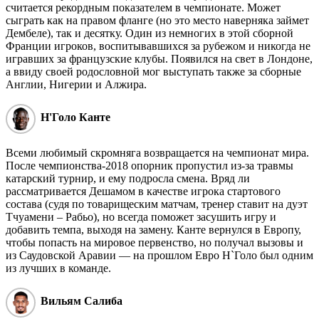
считается рекордным показателем в чемпионате. Может
сыграть как на правом фланге (но это место наверняка займет
Дембеле), так и десятку. Один из немногих в этой сборной
Франции игроков, воспитывавшихся за рубежом и никогда не
игравших за французские клубы. Появился на свет в Лондоне,
а ввиду своей родословной мог выступать также за сборные
Англии, Нигерии и Алжира.
Н'Голо Канте
Всеми любимый скромняга возвращается на чемпионат мира.
После чемпионства-2018 опорник пропустил из-за травмы
катарский турнир, и ему подросла смена. Вряд ли
рассматривается Дешамом в качестве игрока стартового
состава (судя по товарищеским матчам, тренер ставит на дуэт
Тчуамени – Рабьо), но всегда поможет засушить игру и
добавить темпа, выходя на замену. Канте вернулся в Европу,
чтобы попасть на мировое первенство, но получал вызовы и
из Саудовской Аравии — на прошлом Евро Н`Голо был одним
из лучших в команде.
Вильям Салиба