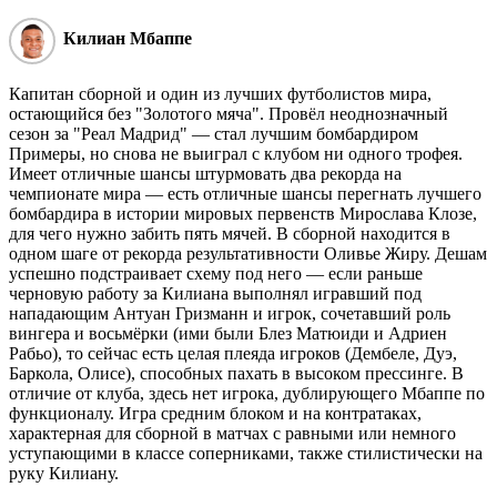
Килиан Мбаппе
Капитан сборной и один из лучших футболистов мира,
остающийся без "Золотого мяча". Провёл неоднозначный
сезон за "Реал Мадрид" — стал лучшим бомбардиром
Примеры, но снова не выиграл с клубом ни одного трофея.
Имеет отличные шансы штурмовать два рекорда на
чемпионате мира — есть отличные шансы перегнать лучшего
бомбардира в истории мировых первенств Мирослава Клозе,
для чего нужно забить пять мячей. В сборной находится в
одном шаге от рекорда результативности Оливье Жиру. Дешам
успешно подстраивает схему под него — если раньше
черновую работу за Килиана выполнял игравший под
нападающим Антуан Гризманн и игрок, сочетавший роль
вингера и восьмёрки (ими были Блез Матюиди и Адриен
Рабьо), то сейчас есть целая плеяда игроков (Дембеле, Дуэ,
Баркола, Олисе), способных пахать в высоком прессинге. В
отличие от клуба, здесь нет игрока, дублирующего Мбаппе по
функционалу. Игра средним блоком и на контратаках,
характерная для сборной в матчах с равными или немного
уступающими в классе соперниками, также стилистически на
руку Килиану.