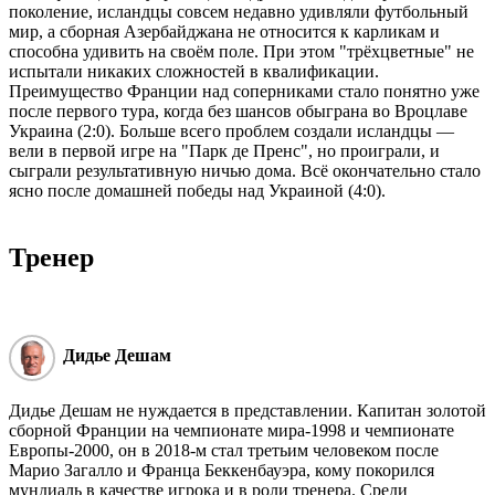
поколение, исландцы совсем недавно удивляли футбольный
мир, а сборная Азербайджана не относится к карликам и
способна удивить на своём поле. При этом "трёхцветные" не
испытали никаких сложностей в квалификации.
Преимущество Франции над соперниками стало понятно уже
после первого тура, когда без шансов обыграна во Вроцлаве
Украина (2:0). Больше всего проблем создали исландцы —
вели в первой игре на "Парк де Пренс", но проиграли, и
сыграли результативную ничью дома. Всё окончательно стало
ясно после домашней победы над Украиной (4:0).
Тренер
Дидье Дешам
Дидье Дешам не нуждается в представлении. Капитан золотой
сборной Франции на чемпионате мира-1998 и чемпионате
Европы-2000, он в 2018-м стал третьим человеком после
Марио Загалло и Франца Беккенбауэра, кому покорился
мундиаль в качестве игрока и в роли тренера. Среди