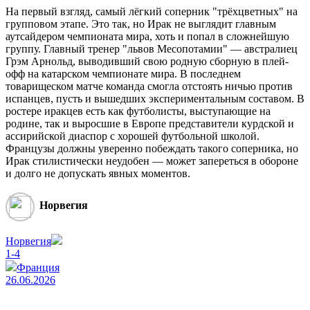
На первый взгляд, самый лёгкий соперник "трёхцветных" на
групповом этапе. Это так, но Ирак не выглядит главным
аутсайдером чемпионата мира, хоть и попал в сложнейшую
группу. Главный тренер "львов Месопотамии" — австралиец
Грэм Арнольд, выводивший свою родную сборную в плей-
офф на катарском чемпионате мира. В последнем
товарищеском матче команда смогла отстоять ничью против
испанцев, пусть и вышедших экспериментальным составом. В
ростере иракцев есть как футболисты, выступающие на
родине, так и выросшие в Европе представители курдской и
ассирийской диаспор с хорошей футбольной школой.
Французы должны уверенно побеждать такого соперника, но
Ирак стилистически неудобен — может запереться в обороне
и долго не допускать явных моментов.
Норвегия
Норвегия
1-4
Франция
26.06.2026