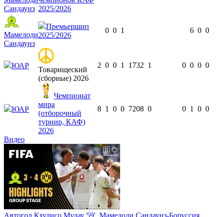
Сандаунз
2025/2026
Премьершип
0
0
1
6
0
0
Мамелоди
2025/2026
Сандаунз
2
0
0
1
173
2
1
0
0
0
0
ЮАР
Товарищеский
(сборные) 2026
Чемпионат
мира
8
1
0
0
720
8
0
0
1
0
0
ЮАР
(отборочный
турнир, КАФ)
2026
Видео
Автогол Кхулисо Мудау 59', Мамелоди Сандаунз-Боруссия