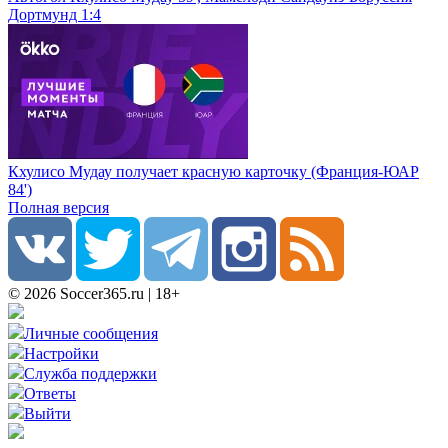
Дортмунд 1:4
Кхулисо Мудау получает красную карточку (Франция-ЮАР
84')
Полная версия
© 2026 Soccer365.ru | 18+
Личные сообщения
Настройки
Служба поддержки
Ответы
Выйти