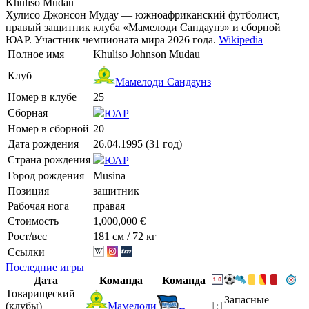
Khuliso Mudau
Хулисо Джонсон Мудау — южноафриканский футболист,
правый защитник клуба «Мамелоди Сандаунз» и сборной
ЮАР. Участник чемпионата мира 2026 года.
Wikipedia
Полное имя
Khuliso Johnson Mudau
Клуб
Мамелоди Сандаунз
Номер в клубе
25
Сборная
ЮАР
Номер в сборной
20
Дата рождения
26.04.1995 (31 год)
Страна рождения
ЮАР
Город рождения
Musina
Позиция
защитник
Рабочая нога
правая
Стоимость
1,000,000 €
Рост/вес
181 см / 72 кг
Ссылки
Последние игры
Дата
Команда
Команда
Товарищеский
Запасные
(клубы)
Мамелоди
1:1