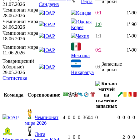
Герта
игроки
21.07.2026
Сандаунз
Чемпионат мира
0:1
1'-90'
ЮАР
Канада
28.06.2026
Чемпионат мира
Южная
1:0
1'-90'
ЮАР
24.06.2026
Корея
Чемпионат мира
1:1
1'-90'
ЮАР
Чехия
18.06.2026
Чемпионат мира
0:2
1'-90'
ЮАР
11.06.2026
Мексика
Товарищеский
Запасные
(сборные)
0:0
ЮАР
игроки
29.05.2026
Никарагуа
Статистика
Команда
Соревнование
Чемпионат
4
0
0
0
360
4
0
0
0
0
0
ЮАР
мира 2026
Лига
1
0
0
2
0
0
Мамелоди
чемпионов КАФ