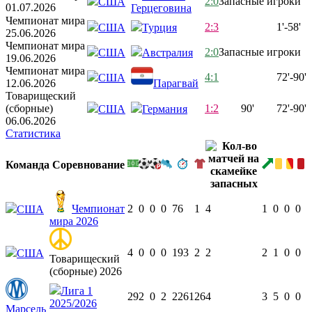
2:0
Запасные игроки
США
01.07.2026
Герцеговина
Чемпионат мира
2:3
1'-58'
США
Турция
25.06.2026
Чемпионат мира
2:0
Запасные игроки
США
Австралия
19.06.2026
Чемпионат мира
4:1
72'-90'
США
12.06.2026
Парагвай
Товарищеский
(сборные)
1:2
90'
72'-90'
США
Германия
06.06.2026
Статистика
Команда
Соревнование
Чемпионат
2
0
0
0
76
1
4
1
0
0
0
США
мира 2026
4
0
0
0
193
2
2
2
1
0
0
США
Товарищеский
(сборные) 2026
Лига 1
29
2
0
2
2261
26
4
3
5
0
0
2025/2026
Марсель