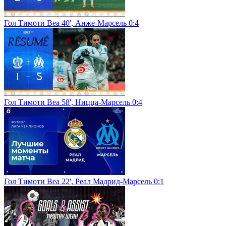
Гол Тимоти Веа 40', Анже-Марсель 0:4
Гол Тимоти Веа 58', Ницца-Марсель 0:4
Гол Тимоти Веа 22', Реал Мадрид-Марсель 0:1