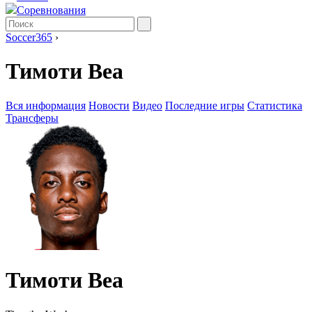
Соревнования
Soccer365
›
Тимоти Веа
Вся информация
Новости
Видео
Последние игры
Статистика
Трансферы
Тимоти Веа