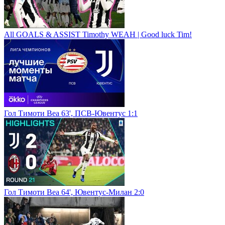
All GOALS & ASSIST Timothy WEAH | Good luck Tim!
Гол Тимоти Веа 63', ПСВ-Ювентус 1:1
Гол Тимоти Веа 64', Ювентус-Милан 2:0