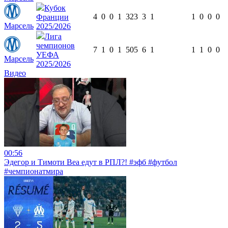
Кубок
4
0
0
1
323
3
1
1
0
0
0
Франции
Марсель
2025/2026
Лига
чемпионов
7
1
0
1
505
6
1
1
1
0
0
УЕФА
Марсель
2025/2026
Видео
00:56
Эдегор и Тимоти Веа едут в РПЛ?! #эфб #футбол
#чемпионатмира