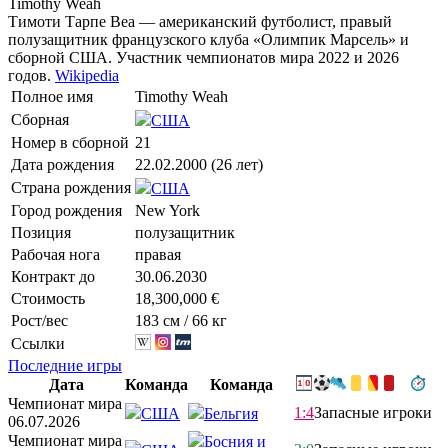
Timothy Weah
Тимоти Тарпе Веа — американский футболист, правый
полузащитник французского клуба «Олимпик Марсель» и
сборной США. Участник чемпионатов мира 2022 и 2026
годов.
Wikipedia
Полное имя
Timothy Weah
Сборная
США
Номер в сборной
21
Дата рождения
22.02.2000 (26 лет)
Страна рождения
США
Город рождения
New York
Позиция
полузащитник
Рабочая нога
правая
Контракт до
30.06.2030
Стоимость
18,300,000 €
Рост/вес
183 см / 66 кг
Ссылки
Последние игры
Дата
Команда
Команда
Чемпионат мира
1:4
Запасные игроки
США
Бельгия
06.07.2026
Чемпионат мира
Босния и