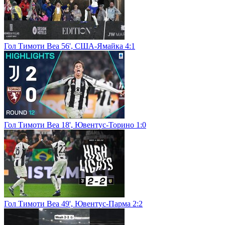
Гол Тимоти Веа 56', США-Ямайка 4:1
Гол Тимоти Веа 18', Ювентус-Торино 1:0
Гол Тимоти Веа 49', Ювентус-Парма 2:2