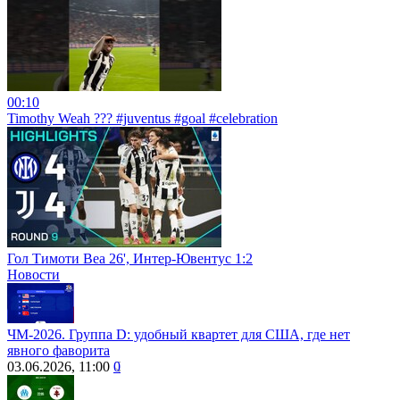
00:10
Timothy Weah ??? #juventus #goal #celebration
Гол Тимоти Веа 26', Интер-Ювентус 1:2
Новости
ЧМ-2026. Группа D: удобный квартет для США, где нет
явного фаворита
03.06.2026, 11:00
0