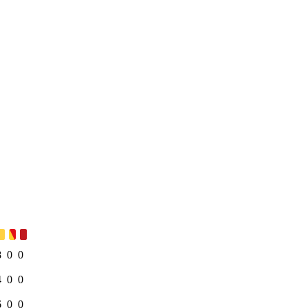
8
0
0
4
0
0
6
0
0