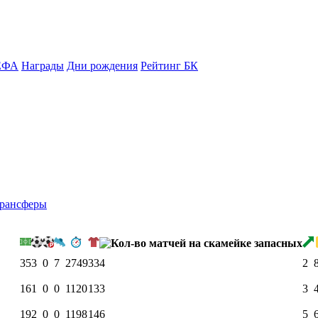
ЕФА
Награды
Дни рождения
Рейтинг БК
рансферы
35
3
0
7
2749
33
4
2
16
1
0
0
1120
13
3
3
19
2
0
0
1198
14
6
5