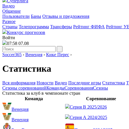
Суперлига
Видео
Общение
Пользователи
Баны
Отзывы и предложения
Разное
Страны
Телепрограмма
Трансферы
Рейтинг ФИФА
Рейтинг У
Конкурс прогнозов
Войти
07:58 07.08
Soccer365
›
Венеция
›
Кике Перес
›
Статистика
Вся информация
Новости
Видео
Последние игры
Статистика
Т
Сезоны соревнований
Команды
Соревнования
Сезоны
Статистика за клуб в чемпионате стран
Команда
Соревнование
Серия B 2025/2026
Венеция
Серия А 2024/2025
Венеция