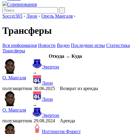
Соревнования
Soccer365
›
Лион
›
Орель Мангаля
›
Трансферы
Вся информация
Новости
Видео
Последние игры
Статистика
Трансферы
Откуда → Куда
Эвертон
→
О. Мангаля
Лион
полузащитник
30.06.2025
Возврат из аренды
Лион
→
О. Мангаля
Эвертон
полузащитник
29.08.2024
Аренда
Ноттингем Форест