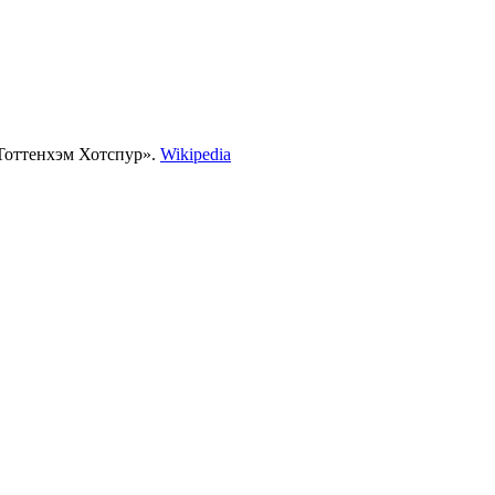
«Тоттенхэм Хотспур».
Wikipedia