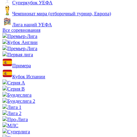
Суперкубок УЕФА
Чемпионат мира (отборочный турнир, Европа)
Лига наций УЕФА
Все соревнования
Премьер-Лига
Кубок Англии
Премьер-Лига
Первая лига
Примера
Кубок Испании
Серия А
Серия B
Бундеслига
Бундеслига 2
Лига 1
Лига 2
Про-Лига
МЛС
Суперлига