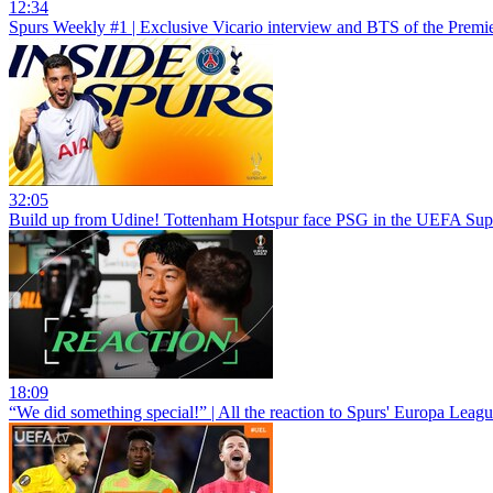
12:34
Spurs Weekly #1 | Exclusive Vicario interview and BTS of the Prem
32:05
Build up from Udine! Tottenham Hotspur face PSG in the UEFA Super
18:09
“We did something special!” | All the reaction to Spurs' Europa Leag