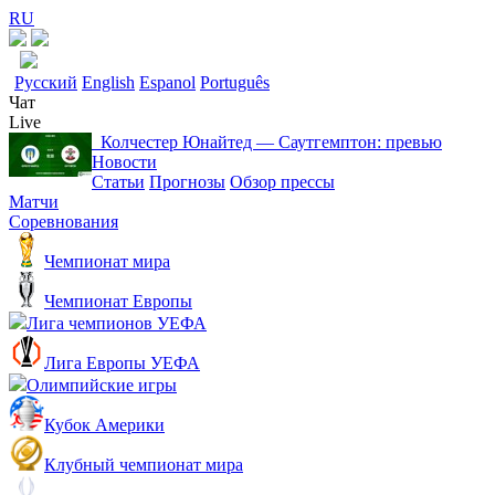
RU
Русский
English
Espanol
Português
Чат
Live
Колчестер Юнайтед ― Саутгемптон: превью
Новости
Статьи
Прогнозы
Обзор прессы
Матчи
Соревнования
Чемпионат мира
Чемпионат Европы
Лига чемпионов УЕФА
Лига Европы УЕФА
Олимпийские игры
Кубок Америки
Клубный чемпионат мира