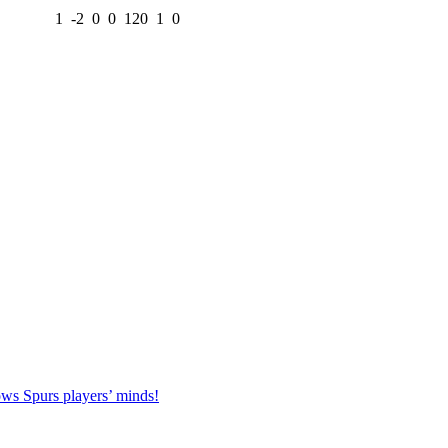
1
-2
0
0
120
1
0
s Spurs players’ minds!