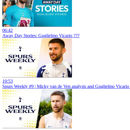
06:42
Away Day Stories: Guglielmo Vicario ???
10:53
Spurs Weekly #9 | Micky van de Ven analysis and Guglielmo Vicario 