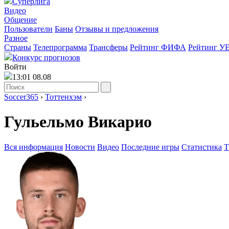
Суперлига
Видео
Общение
Пользователи
Баны
Отзывы и предложения
Разное
Страны
Телепрограмма
Трансферы
Рейтинг ФИФА
Рейтинг У
Конкурс прогнозов
Войти
13:01 08.08
Soccer365
›
Тоттенхэм
›
Гульельмо Викарио
Вся информация
Новости
Видео
Последние игры
Статистика
Т