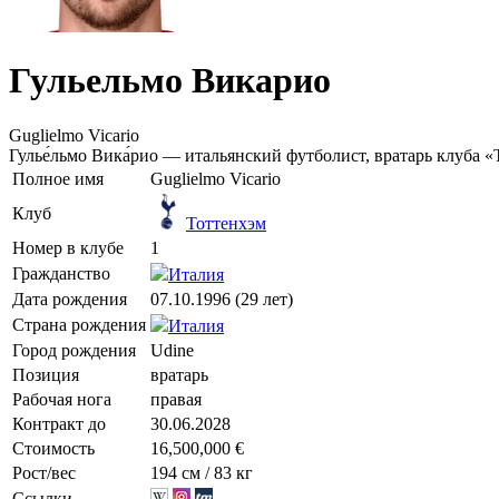
Гульельмо Викарио
Guglielmo Vicario
Гулье́льмо Вика́рио — итальянский футболист, вратарь клуба 
Полное имя
Guglielmo Vicario
Клуб
Тоттенхэм
Номер в клубе
1
Гражданство
Италия
Дата рождения
07.10.1996 (29 лет)
Страна рождения
Италия
Город рождения
Udine
Позиция
вратарь
Рабочая нога
правая
Контракт до
30.06.2028
Стоимость
16,500,000 €
Рост/вес
194 см / 83 кг
Ссылки