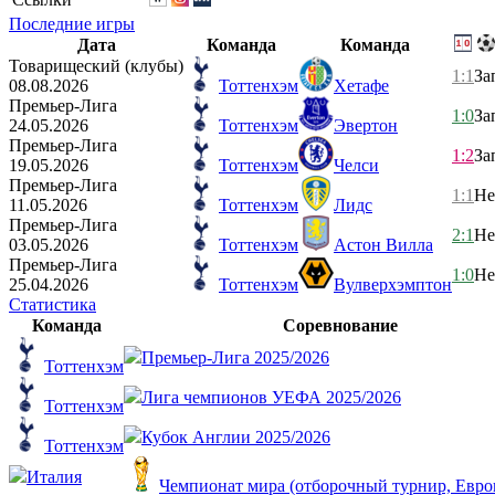
Последние игры
Дата
Команда
Команда
Товарищеский (клубы)
1:1
За
08.08.2026
Тоттенхэм
Хетафе
Премьер-Лига
1:0
За
24.05.2026
Тоттенхэм
Эвертон
Премьер-Лига
1:2
За
19.05.2026
Тоттенхэм
Челси
Премьер-Лига
1:1
Не
11.05.2026
Тоттенхэм
Лидс
Премьер-Лига
2:1
Не
03.05.2026
Тоттенхэм
Астон Вилла
Премьер-Лига
1:0
Не
25.04.2026
Тоттенхэм
Вулверхэмптон
Статистика
Команда
Соревнование
Премьер-Лига 2025/2026
Тоттенхэм
Лига чемпионов УЕФА 2025/2026
Тоттенхэм
Кубок Англии 2025/2026
Тоттенхэм
Италия
Чемпионат мира (отборочный турнир, Евро