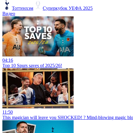
Тоттенхэм
Суперкубок УЕФА 2025
Видео
04:16
Top 10 Spurs saves of 2025/26!
11:50
This magician will leave you SHOCKED! ? Mind-blowing magic blow