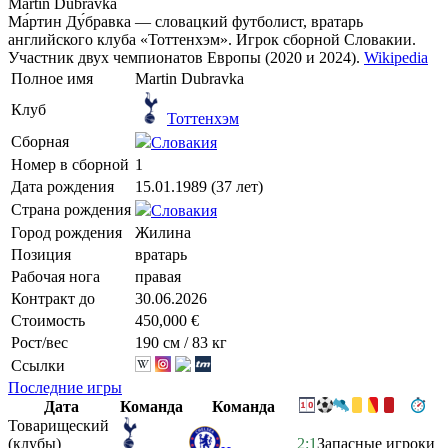
Martin Dúbravka
Ма́ртин Ду́бравка — словацкий футболист, вратарь
английского клуба «Тоттенхэм». Игрок сборной Словакии.
Участник двух чемпионатов Европы (2020 и 2024).
Wikipedia
Полное имя
Martin Dubravka
Клуб
Тоттенхэм
Сборная
Словакия
Номер в сборной
1
Дата рождения
15.01.1989 (37 лет)
Страна рождения
Словакия
Город рождения
Жилина
Позиция
вратарь
Рабочая нога
правая
Контракт до
30.06.2026
Стоимость
450,000 €
Рост/вес
190 см / 83 кг
Ссылки
Последние игры
Дата
Команда
Команда
Товарищеский
(клубы)
2:1
Запасные игроки