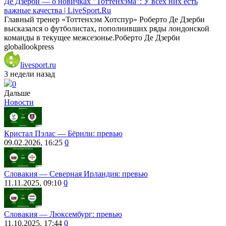
Де Дзерби — о новичках "Тоттенхэма": У всех них есть
важные качества | LiveSport.Ru
Главный тренер «Тоттенхэм Хотспур» Роберто Де Дзерби
высказался о футболистах, пополнивших ряды лондонской
команды в текущее межсезонье.Роберто Де Дзерби
globallookpress
livesport.ru
3 недели назад
0
Дальше
Новости
Кристал Пэлас ― Бёрнли: превью
09.02.2026, 16:25
0
Словакия — Северная Ирландия: превью
11.11.2025, 09:10
0
Словакия ― Люксембург: превью
11.10.2025, 17:44
0