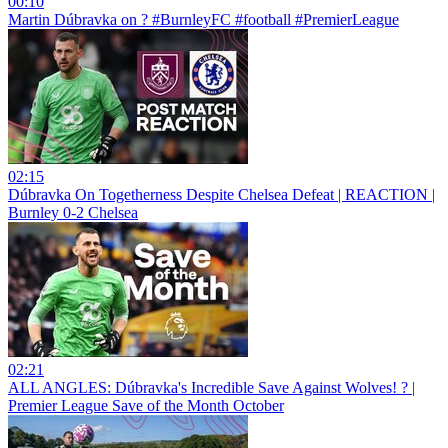
00:10
Martin Dúbravka on ? #BurnleyFC #football #PremierLeague
02:15
Dúbravka On Togetherness Despite Chelsea Defeat | REACTION |
Burnley 0-2 Chelsea
02:21
ALL ANGLES: Dúbravka's Incredible Save Against Wolves! ? |
Premier League Save of the Month October