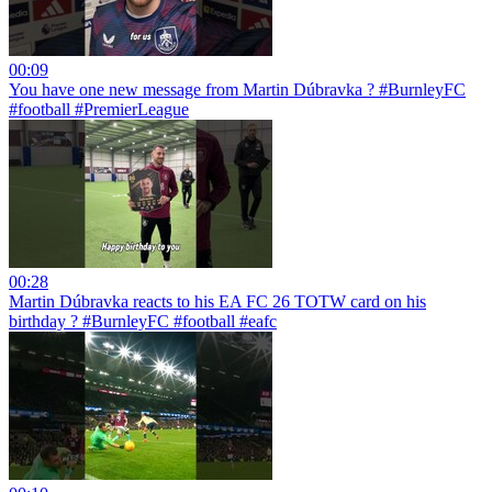
00:09
You have one new message from Martin Dúbravka ? #BurnleyFC
#football #PremierLeague
00:28
Martin Dúbravka reacts to his EA FC 26 TOTW card on his
birthday ? #BurnleyFC #football #eafc