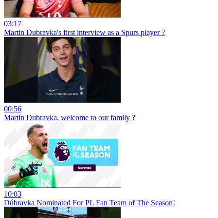
03:17
Martin Dubravka's first interview as a Spurs player ?
00:56
Martin Dubravka, welcome to our family ?
10:03
Dúbravka Nominated For PL Fan Team of The Season!