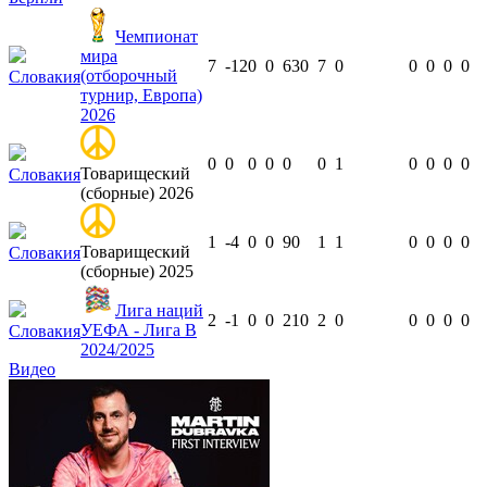
Чемпионат
мира
7
-12
0
0
630
7
0
0
0
0
0
(отборочный
Словакия
турнир, Европа)
2026
0
0
0
0
0
0
1
0
0
0
0
Товарищеский
Словакия
(сборные) 2026
1
-4
0
0
90
1
1
0
0
0
0
Товарищеский
Словакия
(сборные) 2025
Лига наций
2
-1
0
0
210
2
0
0
0
0
0
УЕФА - Лига B
Словакия
2024/2025
Видео