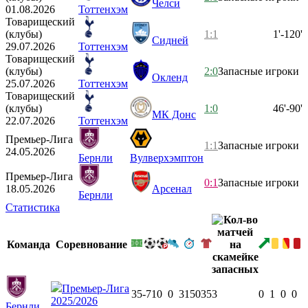
Челси
01.08.2026
Тоттенхэм
Товарищеский
(клубы)
1:1
1'-120'
Сидней
29.07.2026
Тоттенхэм
Товарищеский
(клубы)
2:0
Запасные игроки
Окленд
25.07.2026
Тоттенхэм
Товарищеский
(клубы)
1:0
46'-90'
МК Донс
22.07.2026
Тоттенхэм
Премьер-Лига
1:1
Запасные игроки
24.05.2026
Бернли
Вулверхэмптон
Премьер-Лига
0:1
Запасные игроки
18.05.2026
Арсенал
Бернли
Статистика
Команда
Соревнование
Премьер-Лига
35
-71
0
0
3150
35
3
0
1
0
0
2025/2026
Бернли