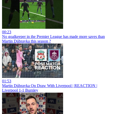
00:23
No goalkeeper in the Premier League has made more saves than
Martin Dúbravka this season ?
01:53
Martin Dúbravka On Draw With Liverpool | REACTION |
Liverpool 1-1 Burnley