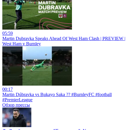
05:59
Martin Dubravka Speaks Ahead Of West Ham Clash | PREVIEW |
West Ham v Burnley
00:17
Martin Dúbravka vs Bukayo Saka ?? #BurnleyFC #football
#PremierLeague
Обзор прессы