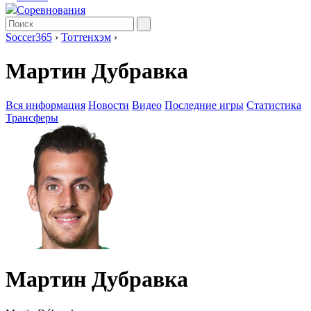
Соревнования
Soccer365
›
Тоттенхэм
›
Мартин Дубравка
Вся информация
Новости
Видео
Последние игры
Статистика
Трансферы
Мартин Дубравка