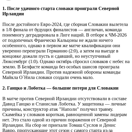
1. После удачного старта словаки проиграли Северной
Ирландии
После достойного Евро-2024, где сборная Словакии вылетела
в 1/8 финала от будущих финалистов — англичан, команда
понемногу деградировала в Лиге наций. В отборе к ЧМ-2026
от подопечных Франческо Кальцоны не ждали ничего
особенного, однако в первом же матче квалификации они
уверенно переиграли Германию (2:0), а затем на выезде в
концовке дожали пусть и сдавший, но неуступчивый
Люксембург (1:0). Однако октябрь сбросил словаков с небес на
землю. В Белфасте команда без особых шансов проиграла
Северной Ирландии. Против надежной обороны команды
Майкла О`Нила словаки создали очень мало.
2. Ганцко и Лоботка — большие потери для Словакии
В матче против Северной Ирландии отсутствовали в составе
Давид Ганцко и Станислав Лоботка. У защитника — личные
причины, конструктор атак "Наполи" получил травму.
Скамейка у словаков короткая, равноценной замены лидерам
нет. Это стало одной из причин поражения от Северной
Ирландии. На сбор не приехали Томаш Суслов и Денис
Вавро, пропускающие этот сезон с самого старта из-за