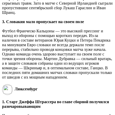
серьезных травм. Зато в матче с Северной Ирландией сыграли
пропустившие сентябрьский сбор Лукаш Гараслин и Иван
Шранц.
3. Словакия мало пропускает на своем поле
Футбол Франческо Кальцоны — это высокий прессинг и
выход из обороны с помощью коротких передач. Из-за
наличия в составе ветеранов Юрая Куцки и Петера Пекарика
на минувшем Евро словаки не всегда держали темп после
перерыва, стабильно проводя концовки матча хуже начала.
Однако команда очень здорово выступает на своем поле с
точки зрения обороны. Мартин Дубравка — сильный вратарь,
а в защите словаков собраны одни из ведущих игроков
команды — Шкриньяр и, в оптимальном составе, Ганцко. В
последних пяти домашних матчах словаки пропускали только
от шведов с их мощным нападением.
Люксембург
1. Старт Джеффа Штрассера во главе сборной получился
разочаровывающим