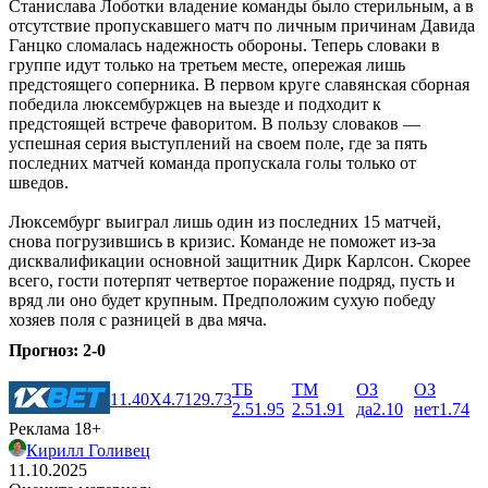
Станислава Лоботки владение команды было стерильным, а в
отсутствие пропускавшего матч по личным причинам Давида
Ганцко сломалась надежность обороны. Теперь словаки в
группе идут только на третьем месте, опережая лишь
предстоящего соперника. В первом круге славянская сборная
победила люксембуржцев на выезде и подходит к
предстоящей встрече фаворитом. В пользу словаков —
успешная серия выступлений на своем поле, где за пять
последних матчей команда пропускала голы только от
шведов.
Люксембург выиграл лишь один из последних 15 матчей,
снова погрузившись в кризис. Команде не поможет из-за
дисквалификации основной защитник Дирк Карлсон. Скорее
всего, гости потерпят четвертое поражение подряд, пусть и
вряд ли оно будет крупным. Предположим сухую победу
хозяев поля с разницей в два мяча.
Прогноз: 2-0
ТБ
ТМ
ОЗ
ОЗ
1
1.40
X
4.71
2
9.73
2.5
1.95
2.5
1.91
да
2.10
нет
1.74
Реклама 18+
Кирилл Голивец
11.10.2025