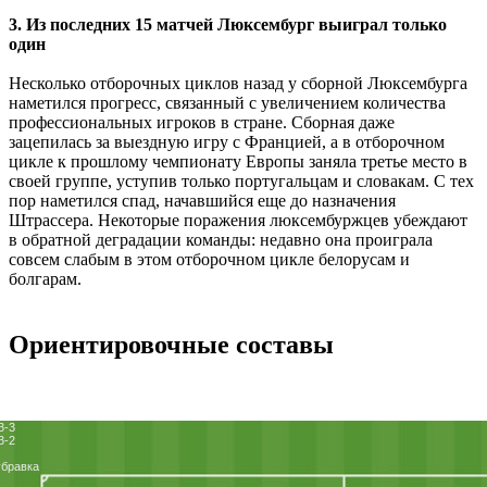
3. Из последних 15 матчей Люксембург выиграл только
один
Несколько отборочных циклов назад у сборной Люксембурга
наметился прогресс, связанный с увеличением количества
профессиональных игроков в стране. Сборная даже
зацепилась за выездную игру с Францией, а в отборочном
цикле к прошлому чемпионату Европы заняла третье место в
своей группе, уступив только португальцам и словакам. С тех
пор наметился спад, начавшийся еще до назначения
Штрассера. Некоторые поражения люксембуржцев убеждают
в обратной деградации команды: недавно она проиграла
совсем слабым в этом отборочном цикле белорусам и
болгарам.
Ориентировочные составы
3-3
3-2
бравка