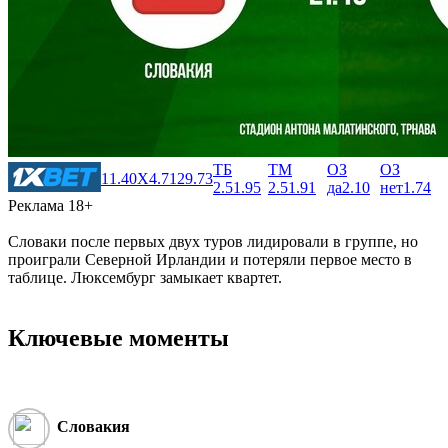
ТБ
ТМ
ОЗ
ОЗ
1
1.40
X
4.71
2
9.73
2.5
1.95
2.5
1.91
да
2.10
нет
1.74
Реклама 18+
Словаки после первых двух туров лидировали в группе, но
проиграли Северной Ирландии и потеряли первое место в
таблице. Люксембург замыкает квартет.
Ключевые моменты
Словакия