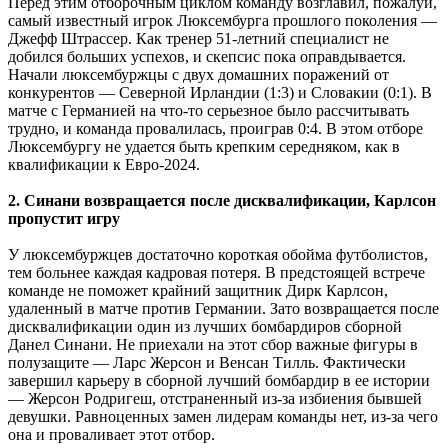
Перед этим отборочным циклом команду возглавил, пожалуй,
самый известный игрок Люксембурга прошлого поколения —
Джефф Штрассер. Как тренер 51-летний специалист не
добился больших успехов, и скепсис пока оправдывается.
Начали люксембуржцы с двух домашних поражений от
конкурентов — Северной Ирландии (1:3) и Словакии (0:1). В
матче с Германией на что-то серьезное было рассчитывать
трудно, и команда провалилась, проиграв 0:4. В этом отборе
Люксембургу не удается быть крепким середняком, как в
квалификации к Евро-2024.
2. Синани возвращается после дисквалификации, Карлсон
пропустит игру
У люксембуржцев достаточно короткая обойма футболистов,
тем больнее каждая кадровая потеря. В предстоящей встрече
команде не поможет крайний защитник Дирк Карлсон,
удаленный в матче против Германии. Зато возвращается после
дисквалификации один из лучших бомбардиров сборной
Данел Синани. Не приехали на этот сбор важные фигуры в
полузащите — Ларс Жерсон и Венсан Тилль. Фактически
завершил карьеру в сборной лучший бомбардир в ее истории
— Жерсон Родригеш, отстраненный из-за избиения бывшей
девушки. Равноценных замен лидерам команды нет, из-за чего
она и проваливает этот отбор.