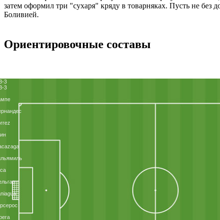
затем оформил три "сухаря" кряду в товарняках. Пусть не без 
Боливией.
Ориентировочные составы
3-3
3-3
ампе
ернандес
rrez
ин
acazaga
ильямиль
ca
ельгар
niagua
рсерос
bera