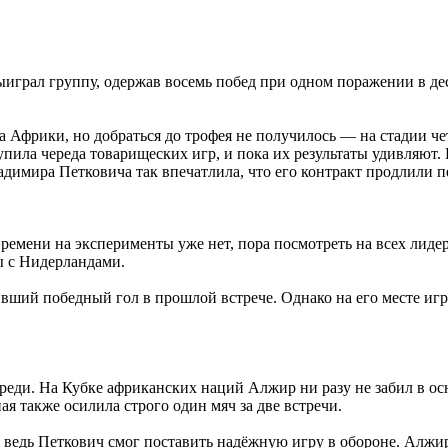
играл группу, одержав восемь побед при одном поражении в деся
 Африки, но добраться до трофея не получилось ― на стадии че
пила череда товарищеских игр, и пока их результаты удивляют. 
димира Петковича так впечатлила, что его контракт продлили п
ремени на эксперименты уже нет, пора посмотреть на всех лиде
ы с Нидерландами.
вший победный гол в прошлой встрече. Однако на его месте игра
ереди. На Кубке африканских наций Алжир ни разу не забил в ос
я также осилила строго один мяч за две встречи.
ь, ведь Петкович смог поставить надёжную игру в обороне. Алжи