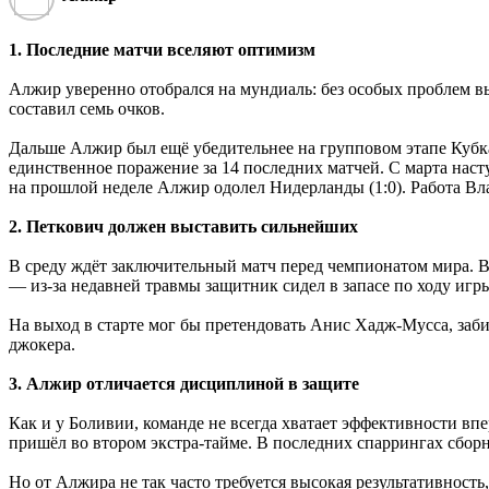
1. Последние матчи вселяют оптимизм
Алжир уверенно отобрался на мундиаль: без особых проблем вы
составил семь очков.
Дальше Алжир был ещё убедительнее на групповом этапе Кубка
единственное поражение за 14 последних матчей. С марта насту
на прошлой неделе Алжир одолел Нидерланды (1:0). Работа Вла
2. Петкович должен выставить сильнейших
В среду ждёт заключительный матч перед чемпионатом мира. В
― из-за недавней травмы защитник сидел в запасе по ходу игр
На выход в старте мог бы претендовать Анис Хадж-Мусса, заби
джокера.
3. Алжир отличается дисциплиной в защите
Как и у Боливии, команде не всегда хватает эффективности вп
пришёл во втором экстра-тайме. В последних спаррингах сборна
Но от Алжира не так часто требуется высокая результативност