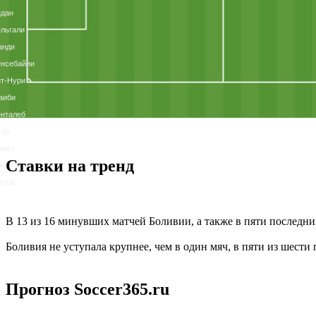
идан
льгали
анди
енсебайни
т-Нури
аиби
нталеб
уар
арез
Ставки на тренд
ири
мура
В 13 из 16 минувших матчей Боливии, а также в пяти последн
Боливия не уступала крупнее, чем в один мяч, в пяти из шести
Прогноз Soccer365.ru