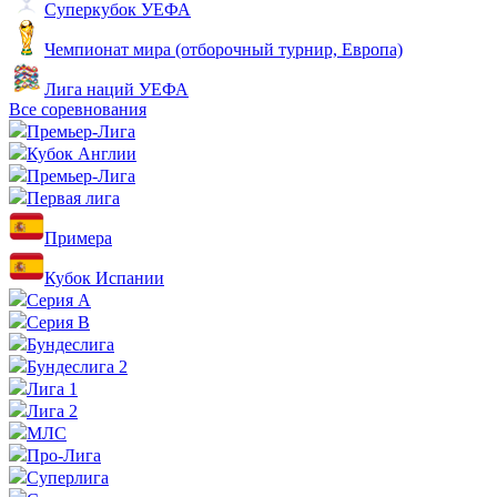
Суперкубок УЕФА
Чемпионат мира (отборочный турнир, Европа)
Лига наций УЕФА
Все соревнования
Премьер-Лига
Кубок Англии
Премьер-Лига
Первая лига
Примера
Кубок Испании
Серия А
Серия B
Бундеслига
Бундеслига 2
Лига 1
Лига 2
МЛС
Про-Лига
Суперлига