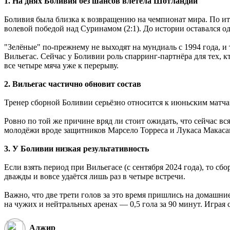
1. На днях Боливия без шансов влетела Шотландии
Боливия была близка к возвращению на чемпионат мира. По и
волевой победой над Суринамом (2:1). До истории оставался о
"Зелёные" по-прежнему не выходят на мундиаль с 1994 года, и
Вильегас. Сейчас у Боливии роль спарринг-партнёра для тех, 
все четыре мяча уже к перерыву.
2. Вильегас частично обновит состав
Тренер сборной Боливии серьёзно относится к июньским матчам
Ровно по той же причине вряд ли стоит ожидать, что сейчас вс
молодёжи вроде защитников Марсело Торреса и Лукаса Макаса
3. У Боливии низкая результативность
Если взять период при Вильегасе (с сентября 2024 года), то сбо
дважды и вовсе удаётся лишь раз в четыре встречи.
Важно, что две трети голов за это время пришлись на домашн
на чужих и нейтральных аренах ― 0,5 гола за 90 минут. Играя 
Алжир