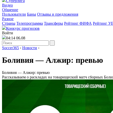
Суперлига
Видео
Общение
Пользователи
Баны
Отзывы и предложения
Разное
Страны
Телепрограмма
Трансферы
Рейтинг ФИФА
Рейтинг У
Конкурс прогнозов
Войти
04:14 06.08
Soccer365
›
Новости
›
Боливия — Алжир: превью
Боливия — Алжир: превью
Рассказываем о раскладах на товарищеский матч сборных Боли