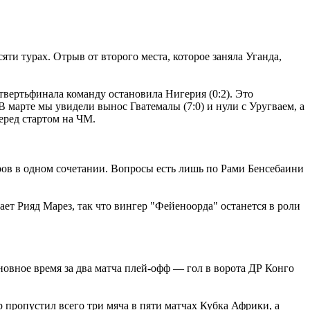
ти турах. Отрыв от второго места, которое заняла Уганда,
твертьфинала команду остановила Нигерия (0:2). Это
В марте мы увидели вынос Гватемалы (7:0) и нули с Уругваем, а
еред стартом на ЧМ.
ров в одном сочетании. Вопросы есть лишь по Рами Бенсебаини
ет Рияд Марез, так что вингер "Фейеноорда" останется в роли
новное время за два матча плей-офф ― гол в ворота ДР Конго
р пропустил всего три мяча в пяти матчах Кубка Африки, а