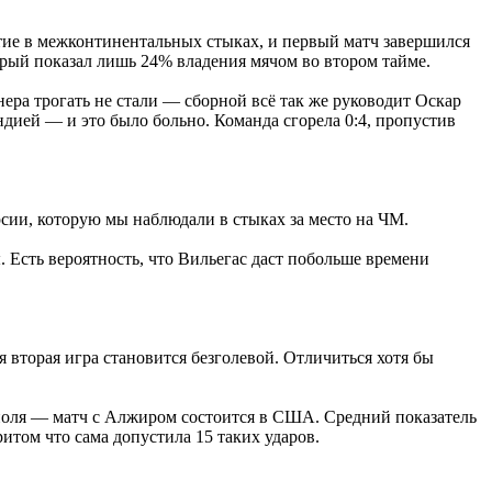
тие в межконтинентальных стыках, и первый матч завершился
торый показал лишь 24% владения мячом во втором тайме.
ера трогать не стали ― сборной всё так же руководит Оскар
ндией ― и это было больно. Команда сгорела 0:4, пропустив
сии, которую мы наблюдали в стыках за место на ЧМ.
. Есть вероятность, что Вильегас даст побольше времени
ая вторая игра становится безголевой. Отличиться хотя бы
 поля ― матч с Алжиром состоится в США. Средний показатель
итом что сама допустила 15 таких ударов.