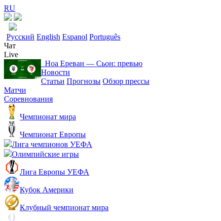
RU
Русский
English
Espanol
Português
Чат
Live
Ноа Ереван ― Сьон: превью
Новости
Статьи
Прогнозы
Обзор прессы
Матчи
Соревнования
Чемпионат мира
Чемпионат Европы
Лига чемпионов УЕФА
Олимпийские игры
Лига Европы УЕФА
Кубок Америки
Клубный чемпионат мира