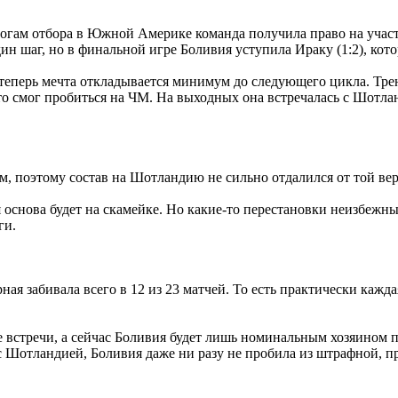
тогам отбора в Южной Америке команда получила право на учас
дин шаг, но в финальной игре Боливия уступила Ираку (1:2), ко
 теперь мечта откладывается минимум до следующего цикла. Трен
кто смог пробиться на ЧМ. На выходных она встречалась с Шотла
, поэтому состав на Шотландию не сильно отдалился от той вер
я основа будет на скамейке. Но какие-то перестановки неизбежны
ги.
рная забивала всего в 12 из 23 матчей. То есть практически кажд
ие встречи, а сейчас Боливия будет лишь номинальным хозяином
с Шотландией, Боливия даже ни разу не пробила из штрафной, пр