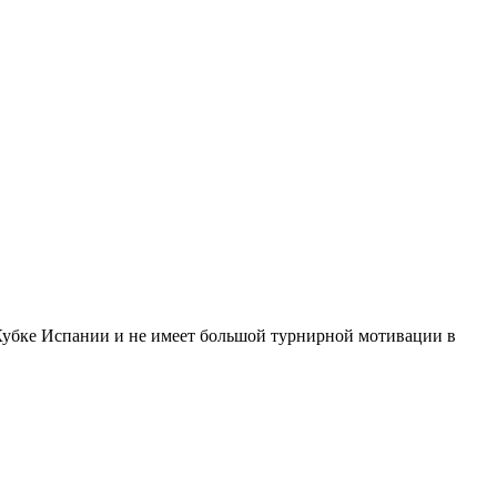
 Кубке Испании и не имеет большой турнирной мотивации в