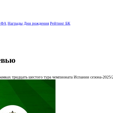
ЕФА
Награды
Дни рождения
Рейтинг БК
евью
рамках тридцать шестого тура чемпионата Испании сезона-2025/