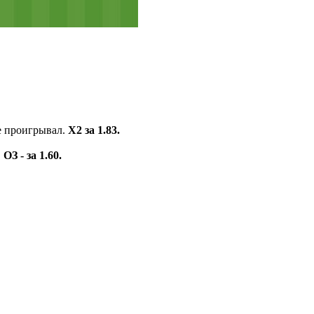
не проигрывал.
X2 за 1.83.
.
ОЗ - за 1.60.