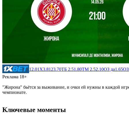
1
2.01
X
3.81
2
3.70
ТБ 2.5
1.80
ТМ 2.5
2.10
ОЗ да
1.65
ОЗ
Реклама 18+
"Жирона" бьётся за выживание, и очки ей нужны в каждой игр
чемпионате.
Ключевые моменты