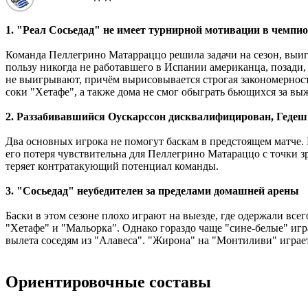
1. "Реал Сосьедад" не имеет турнирной мотивации в чемпи
Команда Пеллегрино Матарраццо решила задачи на сезон, выиг
пользу никогда не работавшего в Испании американца, позади,
не выигрывают, причём вырисовывается строгая закономернос
соки "Хетафе", а также дома не смог обыграть бьющихся за вы
2. Раззабивавшийся Оускарссон дисквалифицирован, Геде
Два основных игрока не помогут баскам в предстоящем матче.
его потеря чувствительна для Пеллегрино Матараццо с точки 
теряет контратакующий потенциал команды.
3. "Сосьедад" неубедителен за пределами домашней арены
Баски в этом сезоне плохо играют на выезде, где одержали вс
"Хетафе" и "Мальорка". Однако гораздо чаще "сине-белые" иг
вылета соседям из "Алавеса". "Жирона" на "Монтиливи" играет
Ориентировочные составы