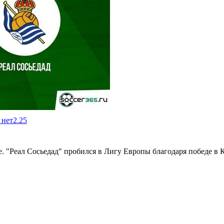
 нет
2.25
е. "Реал Сосьедад" пробился в Лигу Европы благодаря победе в