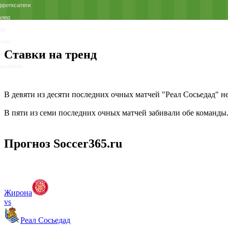
рротксатеги
олер
бо
учич
Ставки на тренд
рренецеа Мугуруза
ярсабаль
В девяти из десяти последних очных матчей "Реал Сосьедад" 
В пяти из семи последних очных матчей забивали обе команды
Прогноз Soccer365.ru
Жирона
vs
Реал Сосьедад