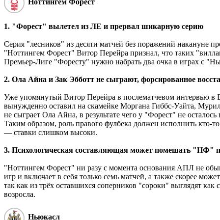
Ноттингем Форест
1. "Форест" вылетел из ЛЕ и прервал шикарную серию
Серия "лесников" из десяти матчей без поражений накануне п
"Ноттингем Форест" Витор Перейра признал, что таких "виллан"
Премьер-Лиге "Форесту" нужно набрать два очка в играх с "
2. Ола Айна и Зак Эбботт не сыграют, форсированное восст
Уже упомянутый Витор Перейра в послематчевом интервью в Би
вынужденно оставил на скамейке Моргана Гиббс-Уайта, Мурилл
не сыграет Ола Айна, в результате чего у "Форест" не остало
Таким образом, роль правого фулбека должен исполнить кто-т
― ставки слишком высоки.
3. Психологическая составляющая может помешать "НФ" п
"Ноттингем Форест" ни разу с момента основания АПЛ не обыг
игр и включает в себя только семь матчей, а также скорее мож
так как из трёх оставшихся соперников "сороки" выглядят ка
возросла.
Ньюкасл