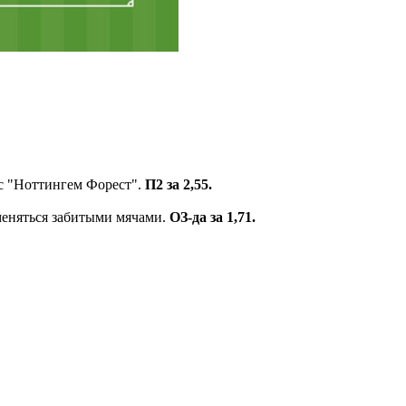
с "Ноттингем Форест".
П2 за 2,55.
меняться забитыми мячами.
ОЗ-да за 1,71.