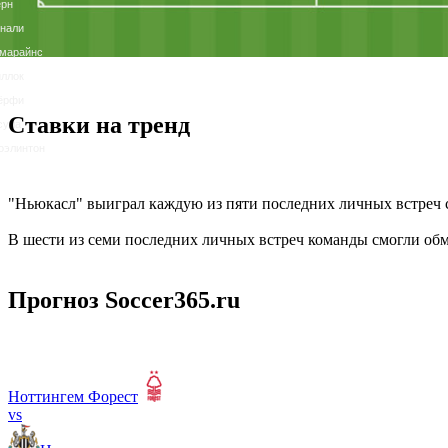
ерн
нали
имарайнс
ллок
ёрфи
Ставки на тренд
сула
оэлинтон
"Ньюкасл" выиграл каждую из пяти последних личных встреч 
В шести из семи последних личных встреч команды смогли об
Прогноз Soccer365.ru
Ноттингем Форест
vs