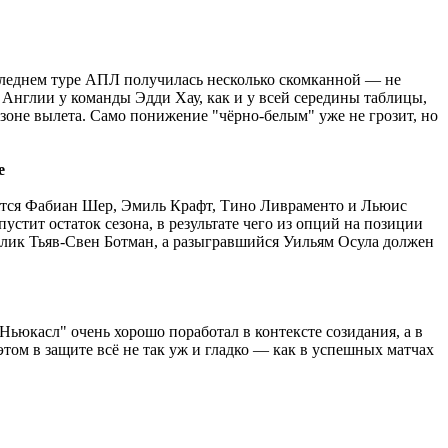
следнем туре АПЛ получилась несколько скомканной ― не
 Англии у команды Эдди Хау, как и у всей середины таблицы,
 зоне вылета. Само понижение "чёрно-белым" уже не грозит, но
е
слятся Фабиан Шер, Эмиль Крафт, Тино Ливраменто и Льюис
тит остаток сезона, в результате чего из опций на позиции
алик Тьяв-Свен Ботман, а разыгравшийся Уильям Осула должен
Ньюкасл" очень хорошо поработал в контексте созидания, а в
этом в защите всё не так уж и гладко ― как в успешных матчах