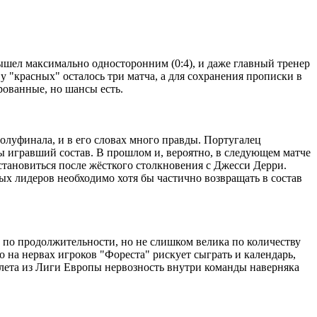
ышел максимально односторонним (0:4), и даже главный тренер
у "красных" осталось три матча, а для сохранения прописки в
рованные, но шансы есть.
олуфинала, и в его словах много правды. Португалец
 игравший состав. В прошлом и, вероятно, в следующем матче
сстановиться после жёсткого столкновения с Джесси Дерри.
ых лидеров необходимо хотя бы частично возвращать в состав
 по продолжительности, но не слишком велика по количеству
о на нервах игроков "Фореста" рискует сыграть и календарь,
ылета из Лиги Европы нервозность внутри команды наверняка