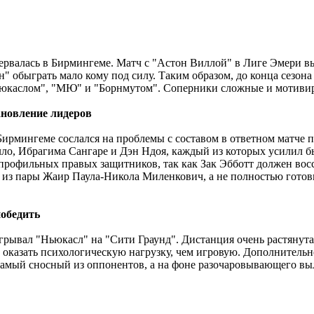
рервалась в Бирмингеме. Матч с "Астон Виллой" в Лиге Эмери в
 обыграть мало кому под силу. Таким образом, до конца сезона 
Ньюкаслом", "МЮ" и "Борнмутом". Соперники сложные и мотиви
ановление лидеров
рмингеме сослался на проблемы с составом в ответном матче п
о, Ибрагима Сангаре и Дэн Ндоя, каждый из которых усилил бы
сь профильных правых защитников, так как Зак Эбботт должен во
о из пары Жаир Паула-Никола Миленкович, а не полностью готов
обедить
рывал "Ньюкасл" на "Сити Граунд". Дистанция очень растянута
ет оказать психологическую нагрузку, чем игровую. Дополнительн
к самый сносный из оппонентов, а на фоне разочаровывающего в