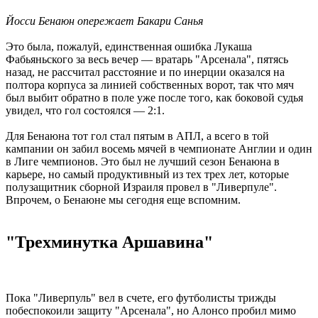
Йосси Бенаюн опережает Бакари Санья
Это была, пожалуй, единственная ошибка Лукаша
Фабьяньского за весь вечер — вратарь "Арсенала", пятясь
назад, не рассчитал расстояние и по инерции оказался на
полтора корпуса за линией собственных ворот, так что мяч
был выбит обратно в поле уже после того, как боковой судья
увидел, что гол состоялся — 2:1.
Для Бенаюна тот гол стал пятым в АПЛ, а всего в той
кампании он забил восемь мячей в чемпионате Англии и один
в Лиге чемпионов. Это был не лучший сезон Бенаюна в
карьере, но самый продуктивный из тех трех лет, которые
полузащитник сборной Израиля провел в "Ливерпуле".
Впрочем, о Бенаюне мы сегодня еще вспомним.
"Трехминутка Аршавина"
Пока "Ливерпуль" вел в счете, его футболисты трижды
побеспокоили защиту "Арсенала", но Алонсо пробил мимо