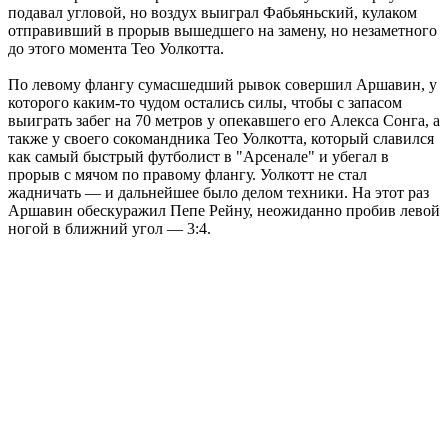
подавал угловой, но воздух выиграл Фабьяньский, кулаком
отправивший в прорыв вышедшего на замену, но незаметного
до этого момента Тео Уолкотта.
По левому флангу сумасшедший рывок совершил Аршавин, у
которого каким-то чудом остались силы, чтобы с запасом
выиграть забег на 70 метров у опекавшего его Алекса Сонга, а
также у своего сокомандника Тео Уолкотта, который славился
как самый быстрый футболист в "Арсенале" и убегал в
прорыв с мячом по правому флангу. Уолкотт не стал
жадничать — и дальнейшее было делом техники. На этот раз
Аршавин обескуражил Пепе Рейну, неожиданно пробив левой
ногой в ближний угол — 3:4.