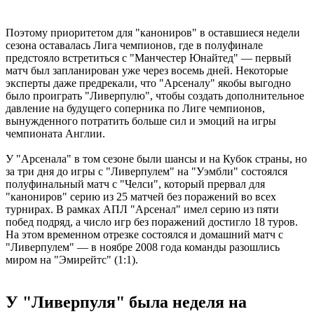
Поэтому приоритетом для "канониров" в оставшиеся недели
сезона оставалась Лига чемпионов, где в полуфинале
предстояло встретиться с "Манчестер Юнайтед" — первый
матч был запланирован уже через восемь дней. Некоторые
эксперты даже предрекали, что "Арсеналу" якобы выгодно
было проиграть "Ливерпулю", чтобы создать дополнительное
давление на будущего соперника по Лиге чемпионов,
вынужденного потратить больше сил и эмоций на игры
чемпионата Англии.
У "Арсенала" в том сезоне были шансы и на Кубок страны, но
за три дня до игры с "Ливерпулем" на "Уэмбли" состоялся
полуфинальный матч с "Челси", который прервал для
"канониров" серию из 25 матчей без поражений во всех
турнирах. В рамках АПЛ "Арсенал" имел серию из пяти
побед подряд, а число игр без поражений достигло 18 туров.
На этом временном отрезке состоялся и домашний матч с
"Ливерпулем" — в ноябре 2008 года команды разошлись
миром на "Эмирейтс" (1:1).
У "Ливерпуля" была неделя на