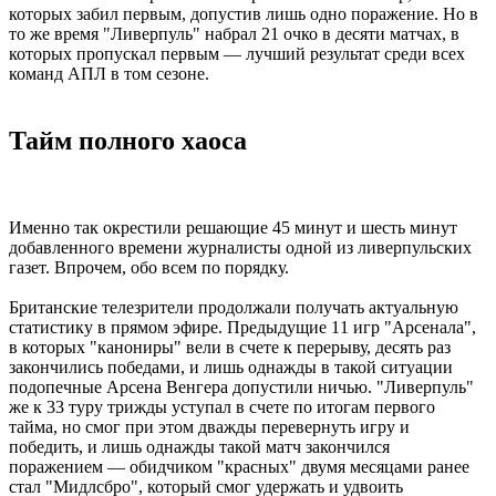
которых забил первым, допустив лишь одно поражение. Но в
то же время "Ливерпуль" набрал 21 очко в десяти матчах, в
которых пропускал первым — лучший результат среди всех
команд АПЛ в том сезоне.
Тайм полного хаоса
Именно так окрестили решающие 45 минут и шесть минут
добавленного времени журналисты одной из ливерпульских
газет. Впрочем, обо всем по порядку.
Британские телезрители продолжали получать актуальную
статистику в прямом эфире. Предыдущие 11 игр "Арсенала",
в которых "канониры" вели в счете к перерыву, десять раз
закончились победами, и лишь однажды в такой ситуации
подопечные Арсена Венгера допустили ничью. "Ливерпуль"
же к 33 туру трижды уступал в счете по итогам первого
тайма, но смог при этом дважды перевернуть игру и
победить, и лишь однажды такой матч закончился
поражением — обидчиком "красных" двумя месяцами ранее
стал "Мидлсбро", который смог удержать и удвоить