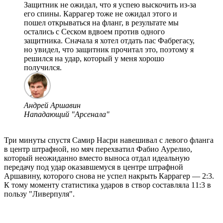
Защитник не ожидал, что я успею выскочить из-за
его спины. Каррагер тоже не ожидал этого и
пошел открываться на фланг, в результате мы
остались с Сеском вдвоем против одного
защитника. Сначала я хотел отдать пас Фабрегасу,
но увидел, что защитник прочитал это, поэтому я
решился на удар, который у меня хорошо
получился.
Андрей Аршавин
Нападающий "Арсенала"
Три минуты спустя Самир Насри навешивал с левого фланга
в центр штрафной, но мяч перехватил Фабио Аурелио,
который неожиданно вместо выноса отдал идеальную
передачу под удар оказавшемуся в центре штрафной
Аршавину, которого снова не успел накрыть Каррагер — 2:3.
К тому моменту статистика ударов в створ составляла 11:3 в
пользу "Ливерпуля".