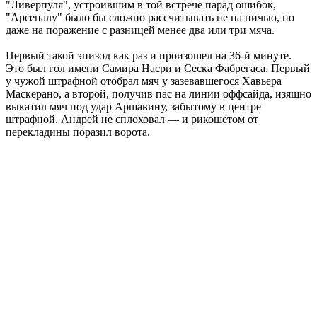
"Ливерпуля", устроившим в той встрече парад ошибок,
"Арсеналу" было бы сложно рассчитывать не на ничью, но
даже на поражение с разницей менее два или три мяча.
Первый такой эпизод как раз и произошел на 36-й минуте.
Это был гол имени Самира Насри и Сеска Фабрегаса. Первый
у чужой штрафной отобрал мяч у зазевавшегося Хавьера
Маскерано, а второй, получив пас на линии оффсайда, изящно
выкатил мяч под удар Аршавину, забытому в центре
штрафной. Андрей не сплоховал — и рикошетом от
перекладины поразил ворота.