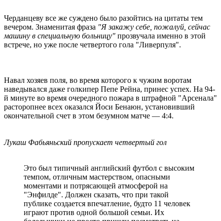
Черданцеву все же суждено было разойтись на цитаты тем
вечером. Знаменитая фраза
"Я закажу себе, пожалуй, сейчас
машину в специальную больницу"
прозвучала именно в этой
встрече, но уже после четвертого гола "Ливерпуля".
Навал хозяев поля, во время которого к чужим воротам
наведывался даже голкипер Пепе Рейна, принес успех. На 94-
й минуте во время очередного пожара в штрафной "Арсенала"
расторопнее всех оказался Йоси Бенаюн, установивший
окончательной счет в этом безумном матче — 4:4.
Лукаш Фабьяньский пропускает четвертый гол
Это был типичный английский футбол с высоким
темпом, отличным мастерством, опасными
моментами и потрясающей атмосферой на
"Энфилде". Должен сказать, что при такой
публике создается впечатление, будто 11 человек
играют против одной большой семьи. Их