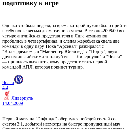
подготовку к игре
Однако это была неделя, за время которой нужно было прийти
в себя после весьма драматичного матча. В сезоне-2008/09 все
четыре английских представителя в Лиге чемпионов
пробились в четвертьфинал, и слепая жеребьевка свела две
команды в одну пару. Пока "Арсенал" разбирался с
"Вильярреалом", а "Манчестер Юнайтед" с "Порту", двум
другим английскими топ-клубам — "Ливерпулю" и "Челси"
— пришлось выяснить, кому предстоит стать первой
командой АПЛ, которая покинет турнир.
Челси
4-4
Ливерпуль
14.04.2009
Первый матч на "Энфилде" обернулся победой гостей со
счетом 3:1, добытой несмотря на быстро пропущенный мяч.