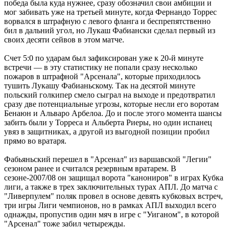
победа была куда нужнее, сразу обозначил свои амбиции и
мог забивать уже на третьей минуте, когда Фернандо Торрес
ворвался в штрафную с левого фланга и беспрепятственно
бил в дальний угол, но Лукаш Фабиански сделал первый из
своих десяти сейвов в этом матче.
Счет 5:0 по ударам был зафиксирован уже к 20-й минуте
встречи — в эту статистику не попали сразу несколько
пожаров в штрафной "Арсенала", которые приходилось
тушить Лукашу Фабианьскому. Так на десятой минуте
польский голкипер смело сыграл на выходе и предотвратил
сразу две потенциальные угрозы, которые несли его воротам
Бенаюн и Альваро Арбелоа. До и после этого момента шансы
забить были у Торреса и Альберта Риеры, но один испанец
увяз в защитниках, а другой из выгодной позиции пробил
прямо во вратаря.
Фабьяньский перешел в "Арсенал" из варшавской "Легии"
сезоном ранее и считался резервным вратарем. В
сезоне-2007/08 он защищал ворота "канониров" в играх Кубка
лиги, а также в трех заключительных турах АПЛ. До матча с
"Ливерпулем" поляк провел в основе девять кубковых встреч,
три игры Лиги чемпионов, но в рамках АПЛ выходил всего
однажды, пропустив один мяч в игре с "Уиганом", в которой
"Арсенал" тоже забил четырежды.