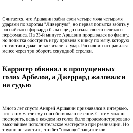
Считается, что Аршавин забил свои четыре мяча четырьмя
ударами по воротам "Ливерпуля", но первая попытка забить у
российского форварда была еще до начала своего великого
перфоманса. На 33-й минуте Аршавин прорывался по флангу,
но попытка обострить игру привела к киксу по мячу, которую
статистики даже не засчитали за удар. Россиянин исправился
менее через три оборота секундной стрелки.
Каррагер обвинял в пропущенных
голах Арбелоа, а Джеррард жаловался
на судью
Много лет спустя Андрей Аршавин признавался в интервью,
что в том матче ему способствовало везение. С этим можно
поспорить, ведь в каждом из голов было продемонстрировано
высочайшее исполнительское мастерство при реализации. Но
трудно не заметить, что без "помощи" защитников