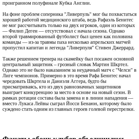
проигранном полуфинале Кубка Англии.
На фоне проблем соперника "Ливерпуль" мог бы похвастаться
хорошей работой медицинского штаба, ведь Рафаэль Бенитес
не мог рассчитывать только на двух игроков, один из которых
— Филип Деген — отсутствовал с начала сезона. Однако
второй травмированный футболист был ценен как половина
команды — из-за травмы паха несколько апрельских матчей
пропустил капитан и легенда "Ливерпуля" Стивен Джеррард.
Также решением тренера на скамейку был посажен основной
центральный защитник – грозный словак Мартин Шкртел.
Однако это не было наказанием за неудачный матч с "Челси" в
Лиге чемпионов. Примерно в это время Рафа Бенитес начал
чередовать Шкртела и Даниэля Аггера, будто бы
присматриваясь, кто из двух равнозначных защитников
выиграет конкуренцию за место в основе на новый сезон. В
рамках ротации состава была замена и в линии нападения —
вместо Лукаса Лейвы сыграл Йосси Бенаюн, которому было
суждено стать одним из главных героев голевой перестрелки.