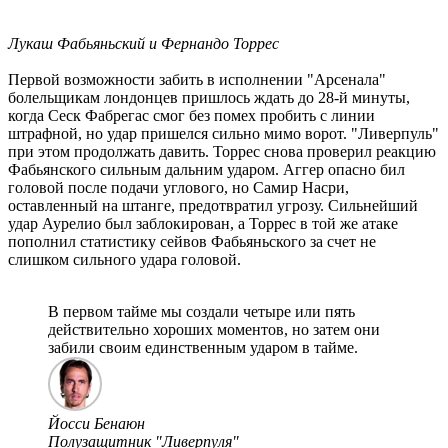
Лукаш Фабьяньский и Фернандо Торрес
Первой возможности забить в исполнении "Арсенала"
болельщикам лондонцев пришлось ждать до 28-й минуты,
когда Сеск Фабрегас смог без помех пробить с линии
штрафной, но удар пришелся сильно мимо ворот. "Ливерпуль"
при этом продолжать давить. Торрес снова проверил реакцию
Фабьянского сильным дальним ударом. Аггер опасно бил
головой после подачи углового, но Самир Насри,
оставленный на штанге, предотвратил угрозу. Сильнейший
удар Аурелио был заблокирован, а Торрес в той же атаке
пополнил статистику сейвов Фабьяньского за счет не
слишком сильного удара головой.
В первом тайме мы создали четыре или пять
действительно хороших моментов, но затем они
забили своим единственным ударом в тайме.
Йосси Бенаюн
Полузащитник "Ливерпуля"