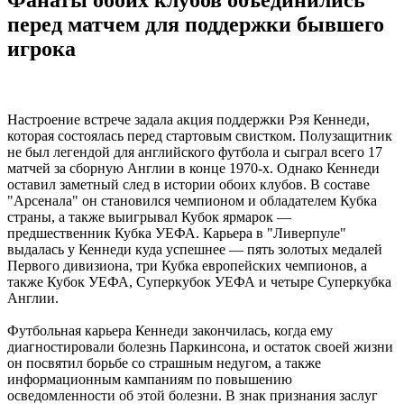
Фанаты обоих клубов объединились
перед матчем для поддержки бывшего
игрока
Настроение встрече задала акция поддержки Рэя Кеннеди,
которая состоялась перед стартовым свистком. Полузащитник
не был легендой для английского футбола и сыграл всего 17
матчей за сборную Англии в конце 1970-х. Однако Кеннеди
оставил заметный след в истории обоих клубов. В составе
"Арсенала" он становился чемпионом и обладателем Кубка
страны, а также выигрывал Кубок ярмарок —
предшественник Кубка УЕФА. Карьера в "Ливерпуле"
выдалась у Кеннеди куда успешнее — пять золотых медалей
Первого дивизиона, три Кубка европейских чемпионов, а
также Кубок УЕФА, Суперкубок УЕФА и четыре Суперкубка
Англии.
Футбольная карьера Кеннеди закончилась, когда ему
диагностировали болезнь Паркинсона, и остаток своей жизни
он посвятил борьбе со страшным недугом, а также
информационным кампаниям по повышению
осведомленности об этой болезни. В знак признания заслуг