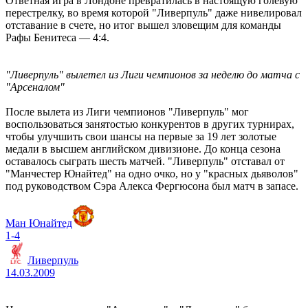
Ответная игра в Лондоне превратилась в настоящую голевую
перестрелку, во время которой "Ливерпуль" даже нивелировал
отставание в счете, но итог вышел зловещим для команды
Рафы Бенитеса — 4:4.
"Ливерпуль" вылетел из Лиги чемпионов за неделю до матча с
"Арсеналом"
После вылета из Лиги чемпионов "Ливерпуль" мог
воспользоваться занятостью конкурентов в других турнирах,
чтобы улучшить свои шансы на первые за 19 лет золотые
медали в высшем английском дивизионе. До конца сезона
оставалось сыграть шесть матчей. "Ливерпуль" отставал от
"Манчестер Юнайтед" на одно очко, но у "красных дьяволов"
под руководством Сэра Алекса Фергюсона был матч в запасе.
Ман Юнайтед
1-4
Ливерпуль
14.03.2009