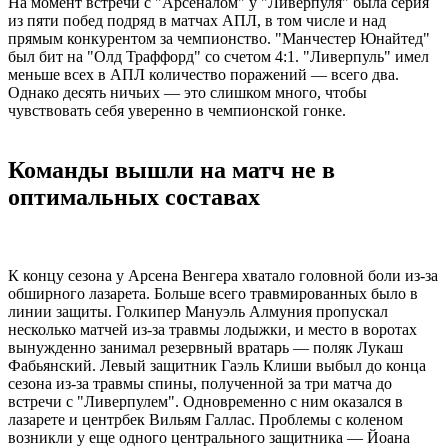
На момент встречи с "Арсеналом" у "Ливерпуля" была серия
из пяти побед подряд в матчах АПЛ, в том числе и над
прямым конкурентом за чемпионство. "Манчестер Юнайтед"
был бит на "Олд Траффорд" со счетом 4:1. "Ливерпуль" имел
меньше всех в АПЛ количество поражений — всего два.
Однако десять ничьих — это слишком много, чтобы
чувствовать себя уверенно в чемпионской гонке.
Команды вышли на матч не в
оптимальных составах
К концу сезона у Арсена Венгера хватало головной боли из-за
обширного лазарета. Больше всего травмированных было в
линии защиты. Голкипер Мануэль Алмуния пропускал
несколько матчей из-за травмы лодыжки, и место в воротах
вынужденно занимал резервный вратарь — поляк Лукаш
Фабьянский. Левый защитник Гаэль Клиши выбыл до конца
сезона из-за травмы спины, полученной за три матча до
встречи с "Ливерпулем". Одновременно с ним оказался в
лазарете и центрбек Вильям Галлас. Проблемы с коленом
возникли у еще одного центрального защитника — Йоана