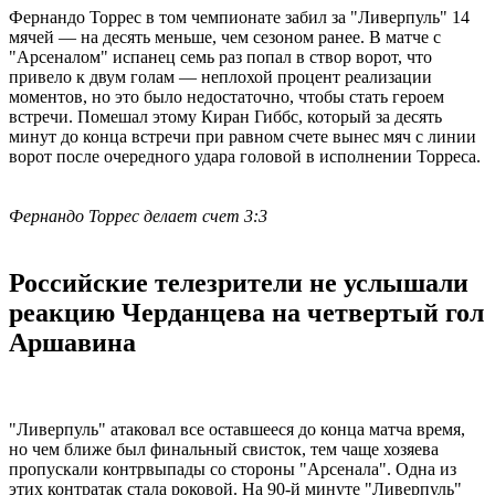
Фернандо Торрес в том чемпионате забил за "Ливерпуль" 14
мячей — на десять меньше, чем сезоном ранее. В матче с
"Арсеналом" испанец семь раз попал в створ ворот, что
привело к двум голам — неплохой процент реализации
моментов, но это было недостаточно, чтобы стать героем
встречи. Помешал этому Киран Гиббс, который за десять
минут до конца встречи при равном счете вынес мяч с линии
ворот после очередного удара головой в исполнении Торреса.
Фернандо Торрес делает счет 3:3
Российские телезрители не услышали
реакцию Черданцева на четвертый гол
Аршавина
"Ливерпуль" атаковал все оставшееся до конца матча время,
но чем ближе был финальный свисток, тем чаще хозяева
пропускали контрвыпады со стороны "Арсенала". Одна из
этих контратак стала роковой. На 90-й минуте "Ливерпуль"