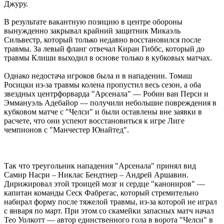
Джуру.
В результате вакантную позицию в центре обороны
вынужденно закрывал крайний защитник Микаэль
Сильвестр, который только недавно восстановился после
травмы. За левый фланг отвечал Киран Гиббс, который до
травмы Клиши выходил в основе только в кубковых матчах.
Однако недостача игроков была и в нападении. Томаш
Росицки из-за травмы колена пропустил весь сезон, а оба
звездных центрфорварда "Арсенала" — Робин ван Перси и
Эммануэль Адебайор — получили небольшие повреждения в
кубковом матче с "Челси" и были оставлены вне заявки в
расчете, что они успеют восстановиться к игре Лиге
чемпионов с "Манчестер Юнайтед".
Так что треугольник нападения "Арсенала" принял вид
Самир Насри – Никлас Бендтнер – Андрей Аршавин.
Дирижировал этой троицей мозг и сердце "канониров" —
капитан команды Сеск Фабрегас, который стремительно
набирал форму после тяжелой травмы, из-за которой не играл
с января по март. При этом со скамейки запасных матч начал
Тео Уолкотт — автор единственного гола в ворота "Челси" в