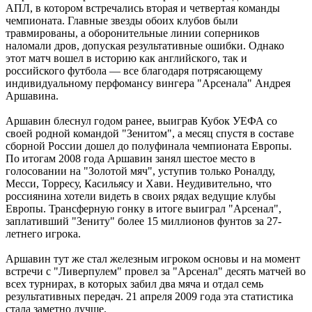
АПЛ, в котором встречались вторая и четвертая команды
чемпионата. Главные звезды обоих клубов были
травмированы, а оборонительные линии соперников
наломали дров, допуская результативные ошибки. Однако
этот матч вошел в историю как английского, так и
российского футбола — все благодаря потрясающему
индивидуальному перфомансу вингера "Арсенала" Андрея
Аршавина.
Аршавин блеснул годом ранее, выиграв Кубок УЕФА со
своей родной командой "Зенитом", а месяц спустя в составе
сборной России дошел до полуфинала чемпионата Европы.
По итогам 2008 года Аршавин занял шестое место в
голосовании на "Золотой мяч", уступив только Роналду,
Месси, Торресу, Касильясу и Хави. Неудивительно, что
россиянина хотели видеть в своих рядах ведущие клубы
Европы. Трансферную гонку в итоге выиграл "Арсенал",
заплативший "Зениту" более 15 миллионов фунтов за 27-
летнего игрока.
Аршавин тут же стал железным игроком основы и на момент
встречи с "Ливерпулем" провел за "Арсенал" десять матчей во
всех турнирах, в которых забил два мяча и отдал семь
результативных передач. 21 апреля 2009 года эта статистика
стала заметно лучше.