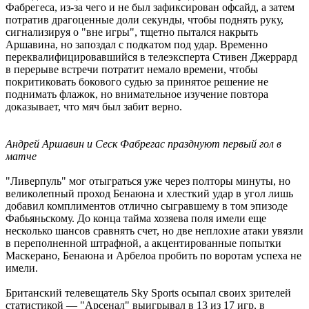
Фабрегеса, из-за чего и не был зафиксирован офсайд, а затем
потратив драгоценные доли секунды, чтобы поднять руку,
сигнализируя о "вне игры", тщетно пытался накрыть
Аршавина, но запоздал с подкатом под удар. Временно
переквалифицировавшийся в телеэксперта Стивен Джеррард
в перерыве встречи потратит немало времени, чтобы
покритиковать бокового судью за принятое решение не
поднимать флажок, но внимательное изучение повтора
доказывает, что мяч был забит верно.
Андрей Аршавин и Сеск Фабрегас празднуют первый гол в
матче
"Ливерпуль" мог отыграться уже через полторы минуты, но
великолепный проход Бенаюна и хлесткий удар в угол лишь
добавил комплиментов отлично сыгравшему в том эпизоде
Фабьяньскому. До конца тайма хозяева поля имели еще
несколько шансов сравнять счет, но две неплохие атаки увязли
в переполненной штрафной, а акцентированные попытки
Маскерано, Бенаюна и Арбелоа пробить по воротам успеха не
имели.
Британский телевещатель Sky Sports осыпал своих зрителей
статистикой — "Арсенал" выигрывал в 13 из 17 игр, в