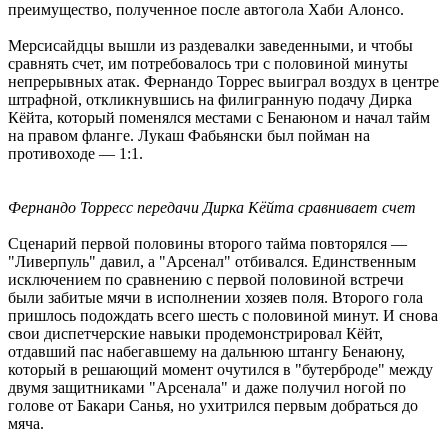
преимущество, полученное после автогола Хаби Алонсо.
Мерсисайдцы вышли из раздевалки заведенными, и чтобы
сравнять счет, им потребовалось три с половиной минуты
непрерывных атак. Фернандо Торрес выиграл воздух в центре
штрафной, откликнувшись на филигранную подачу Дирка
Кёйта, который поменялся местами с Бенаюном и начал тайм
на правом фланге. Лукаш Фабьянски был пойман на
противоходе — 1:1.
Фернандо Торресс передачи Дирка Кёйта сравнивает счет
Сценарий первой половины второго тайма повторялся —
"Ливерпуль" давил, а "Арсенал" отбивался. Единственным
исключением по сравнению с первой половиной встречи
были забитые мячи в исполнении хозяев поля. Второго гола
пришлось подождать всего шесть с половиной минут. И снова
свои диспетчерские навыки продемонстрировал Кёйт,
отдавший пас набегавшему на дальнюю штангу Бенаюну,
который в решающий момент очутился в "бутерброде" между
двумя защитниками "Арсенала" и даже получил ногой по
голове от Бакари Санья, но ухитрился первым добраться до
мяча.