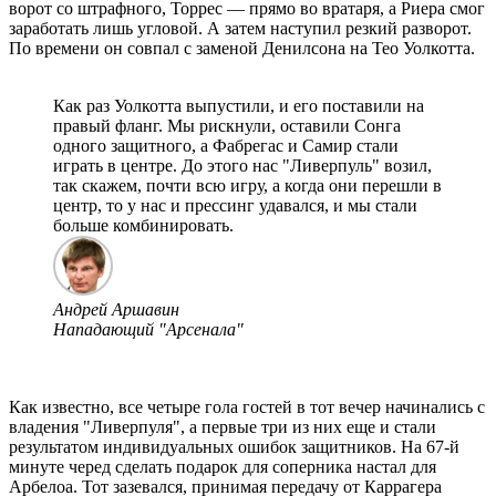
ворот со штрафного, Торрес — прямо во вратаря, а Риера смог
заработать лишь угловой. А затем наступил резкий разворот.
По времени он совпал с заменой Денилсона на Тео Уолкотта.
Как раз Уолкотта выпустили, и его поставили на
правый фланг. Мы рискнули, оставили Сонга
одного защитного, а Фабрегас и Самир стали
играть в центре. До этого нас "Ливерпуль" возил,
так скажем, почти всю игру, а когда они перешли в
центр, то у нас и прессинг удавался, и мы стали
больше комбинировать.
Андрей Аршавин
Нападающий "Арсенала"
Как известно, все четыре гола гостей в тот вечер начинались с
владения "Ливерпуля", а первые три из них еще и стали
результатом индивидуальных ошибок защитников. На 67-й
минуте черед сделать подарок для соперника настал для
Арбелоа. Тот зазевался, принимая передачу от Каррагера