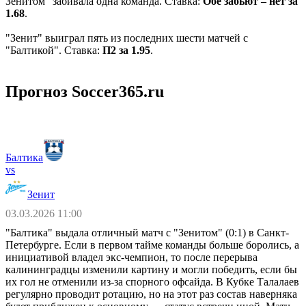
Зенитом" забивала одна команда. Ставка:
Обе забьют – нет за
1.68
.
"Зенит" выиграл пять из последних шести матчей с
"Балтикой". Ставка:
П2 за 1.95
.
Прогноз Soccer365.ru
Балтика
vs
Зенит
03.03.2026 11:00
"Балтика" выдала отличный матч с "Зенитом" (0:1) в Санкт-
Петербурге. Если в первом тайме команды больше боролись, а
инициативой владел экс-чемпион, то после перерыва
калининградцы изменили картину и могли победить, если бы
их гол не отменили из-за спорного офсайда. В Кубке Талалаев
регулярно проводит ротацию, но на этот раз состав наверняка