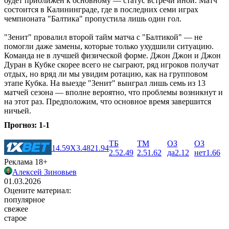
будет приближен к основному ― статус встречи иной. Матч
состоится в Калининграде, где в последних семи играх
чемпионата "Балтика" пропустила лишь один гол.
"Зенит" провалил второй тайм матча с "Балтикой" ― не
помогли даже замены, которые только ухудшили ситуацию.
Команда не в лучшей физической форме. Джон Джон и Джон
Дуран в Кубке скорее всего не сыграют, ряд игроков получат
отдых, но вряд ли мы увидим ротацию, как на групповом
этапе Кубка. На выезде "Зенит" выиграл лишь семь из 13
матчей сезона ― вполне вероятно, что проблемы возникнут и
на этот раз. Предположим, что основное время завершится
ничьей.
Прогноз: 1-1
ТБ
ТМ
ОЗ
ОЗ
1
4.59
X
3.48
2
1.94
2.5
2.49
2.5
1.62
да
2.12
нет
1.66
Реклама 18+
Алексей Зиновьев
01.03.2026
Оцените материал:
популярное
свежее
старое