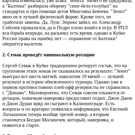
картина изменилась: уже атака "Зенита" ничего не придумала,
а "Балтика" разбирала оборону "сине-бело-голубых" на
стандартах и при помощи аутов Мингияна Бевеева. "Зенит"
явно не в лучшей физической форме. Кроме того, не
сработали замены. Да, Луис Энрике забил, но Александр
Соболев провалился, да и Педро плохо вошёл в игру. В РПЛ
вся борьба впереди, на раскачку есть время, однако в Кубке
России права на ошибку нет ― поражение от Балтики"
обернётся вылетом.
2. Семак проведёт минимальную ротацию
Сергей Семак в Кубке традиционно ротирует состав, что на
групповом этапе никак не сказывалось на результате: "Зенит"
выиграл все шесть матчей, наколотив 19 мячей ― лучший
результат в истории обновленного турнира. Однако уже в
первом противостоянии плей-офф резервисты не справились
с "Динамо". Маловероятно, что Семак совсем откажется от
ротации, новичкам наверняка предоставит отдых: Джон Джон
и Джон Дуран вряд ли сыграют в Калининграде. Есть
вопросы и по вратарю: появилась информация, что Евгений
Латышонок теперь вообще третий номер, а вторым
становится Богдан Москвичев, который, наверняка, и
появится в старте.