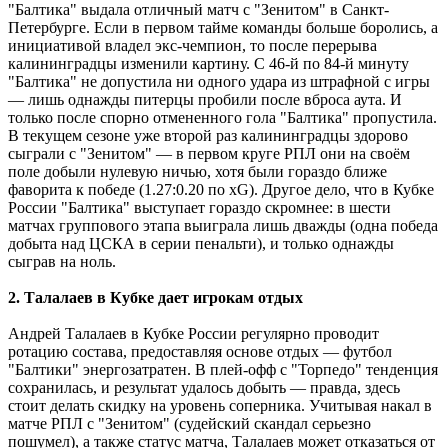
"Балтика" выдала отличный матч с "Зенитом" в Санкт-
Петербурге. Если в первом тайме команды больше боролись, а
инициативой владел экс-чемпион, то после перерыва
калининградцы изменили картину. С 46-й по 84-й минуту
"Балтика" не допустила ни одного удара из штрафной с игры
― лишь однажды питерцы пробили после вброса аута. И
только после спорно отмененного гола "Балтика" пропустила.
В текущем сезоне уже второй раз калининградцы здорово
сыграли с "Зенитом" ― в первом круге РПЛ они на своём
поле добыли нулевую ничью, хотя были гораздо ближе
фаворита к победе (1.27:0.20 по xG). Другое дело, что в Кубке
России "Балтика" выступает гораздо скромнее: в шести
матчах группового этапа выиграла лишь дважды (одна победа
добыта над ЦСКА в серии пенальти), и только однажды
сыграв на ноль.
2. Талалаев в Кубке дает игрокам отдых
Андрей Талалаев в Кубке России регулярно проводит
ротацию состава, предоставляя основе отдых ― футбол
"Балтики" энергозатратен. В плей-офф с "Торпедо" тенденция
сохранилась, и результат удалось добыть ― правда, здесь
стоит делать скидку на уровень соперника. Учитывая накал в
матче РПЛ с "Зенитом" (судейский скандал серьезно
пошумел), а также статус матча, Талалаев может отказаться от