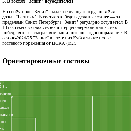
3. В гостях "Зенит" неубедителен
На своём поле "Зенит" выдал не лучшую игру, но всё же
дожал "Балтику". В гостях это будет сделать сложнее ― за
пределами Санкт-Петербурга "Зенит" регулярно оступается. В
13 гостевых матчах сезона питерцы одержали лишь семь
побед, пять раз сыграв вничью и потерпев одно поражение. В
сезоне-2024/25 "Зенит" вылетел из Кубка также после
гостевого поражения от ЦСКА (0:2).
Ориентировочные составы
4-3
2-3-1
укушкин
илин
ндраде
аратынов
ядно
урид