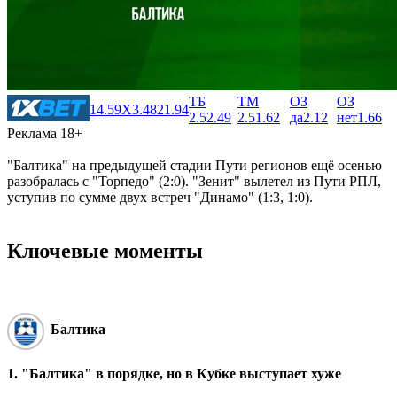
ТБ
ТМ
ОЗ
ОЗ
1
4.59
X
3.48
2
1.94
2.5
2.49
2.5
1.62
да
2.12
нет
1.66
Реклама 18+
"Балтика" на предыдущей стадии Пути регионов ещё осенью
разобралась с "Торпедо" (2:0). "Зенит" вылетел из Пути РПЛ,
уступив по сумме двух встреч "Динамо" (1:3, 1:0).
Ключевые моменты
Балтика
1. "Балтика" в порядке, но в Кубке выступает хуже