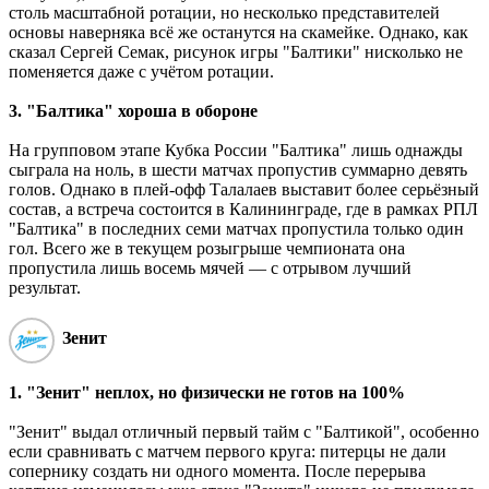
столь масштабной ротации, но несколько представителей
основы наверняка всё же останутся на скамейке. Однако, как
сказал Сергей Семак, рисунок игры "Балтики" нисколько не
поменяется даже с учётом ротации.
3. "Балтика" хороша в обороне
На групповом этапе Кубка России "Балтика" лишь однажды
сыграла на ноль, в шести матчах пропустив суммарно девять
голов. Однако в плей-офф Талалаев выставит более серьёзный
состав, а встреча состоится в Калининграде, где в рамках РПЛ
"Балтика" в последних семи матчах пропустила только один
гол. Всего же в текущем розыгрыше чемпионата она
пропустила лишь восемь мячей ― с отрывом лучший
результат.
Зенит
1. "Зенит" неплох, но физически не готов на 100%
"Зенит" выдал отличный первый тайм с "Балтикой", особенно
если сравнивать с матчем первого круга: питерцы не дали
сопернику создать ни одного момента. После перерыва