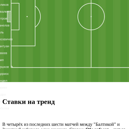
ликов
валев
етров
анелов
иль
осквичев
антуан
ивеев
лип
оршков
арриос
ендел
нрике
едро
Ставки на тренд
остовой
оболев
В четырёх из последних шести матчей между "Балтикой" и