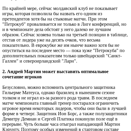
По крайней мере, сейчас молдавский клуб не показывает
игры, которая позволила бы назвать его одним из
претендентов хотя бы на стыковые матчи. При этом
"Петрокуб" проваливается не только в Лиге конференций, но
и в чемпионате дела обстоят у него далеко не лучшим
образом. Сейчас хозяева только на третьей позиции в таблице,
отстав от лидера уже на десять очков, что весьма
показательно. В еврокубке же им нынче важно хотя бы не
опуститься на последнее место ― пока хуже "Петрокуба" по
дополнительных показателям только швейцарский "Санкт-
Галлен" и североирландский "Ларн".
2. Андрей Мартин может выставить оптимальное
сочетание игроков
Безусловно, можно вспомнить центрального защитника
Гильерме Матеуса, однако бразилец в нынешнем сезоне
толком и не играл из-за разного рода травм. В последнем
матче чемпионата главный тренер постарался ограничить
игровое время некоторых лидеров, чтобы они были в лучшей
форме в четверг. Защитник Ион Борс, а также полузащитники
Демитру Демиан и Сергей Платика покинули поле ещё в
перерыве. Чуть больше часа отыграл нападающий Мартин
Кэрунту. Поэтому особых изменений в стартовом составе