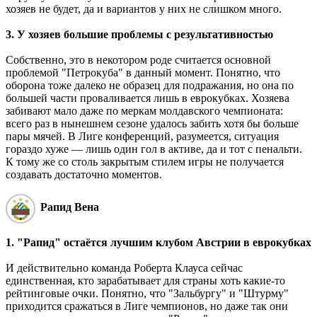
хозяев не будет, да и вариантов у них не слишком много.
3. У хозяев большие проблемы с результативностью
Собственно, это в некотором роде считается основной
проблемой "Петрокуба" в данный момент. Понятно, что
оборона тоже далеко не образец для подражания, но она по
большей части проваливается лишь в еврокубках. Хозяева
забивают мало даже по меркам молдавского чемпионата:
всего раз в нынешнем сезоне удалось забить хотя бы больше
пары мячей. В Лиге конференций, разумеется, ситуация
гораздо хуже ― лишь один гол в активе, да и тот с пенальти.
К тому же со столь закрытым стилем игры не получается
создавать достаточно моментов.
Рапид Вена
1. "Рапид" остаётся лучшим клубом Австрии в еврокубках
И действительно команда Роберта Клауса сейчас
единственная, кто зарабатывает для страны хоть какие-то
рейтинговые очки. Понятно, что "Зальбургу" и "Штурму"
приходится сражаться в Лиге чемпионов, но даже так они