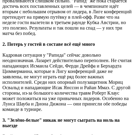
проваливаются слишком сильно. "Рапид" же пока старается
достичь всех поставленных целей ― в чемпионате идёт
вторым с небольшим отрывом от лидера, в Лиге конференций
претендует на прямую путёвку в плей-офф. Разве что на
неделе гости вылетели в третьем раунде Кубка Австрии, но
это полезно. Результаты и так пошли на спад ― у них три
матча без побед.
2. Потерь у гостей в составе всё ещё много
Кадровая ситуация у "Рапида" сейчас довольно
неоднозначная. Лазарет действительно переполнен. Не считая
нападающих Исмаила Сейди, Ферди Дрейфа и Берхардта
Циммерманна, которые в Лигу конференций даже не
заявлены, не могут играть ещё ряд более важных
исполнителей. Среди них опорный полузащитник Мориц
Освальд и нападающие Исак Янссон и Райан Ммаэ. С другой
стороны, из-за большого количества травм Роберт Клаус
может положиться на уже привычных лидеров. Особенно на
Луиса Шауба и Диона Дижона ― они принесли обе победы
команде в турнире.
3. "Зелёно-белые" никак не могут сыграть на ноль на
выезде