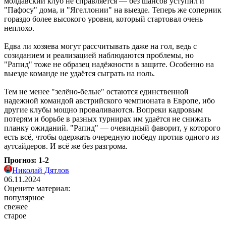
молдавский клуб не справляется ― без шансов уступил и
"Пафосу" дома, и "Ягеллонии" на выезде. Теперь же соперник
гораздо более высокого уровня, который стартовал очень
неплохо.
Едва ли хозяева могут рассчитывать даже на гол, ведь с
созиданием и реализацией наблюдаются проблемы, но
"Рапид" тоже не образец надёжности в защите. Особенно на
выезде команде не удаётся сыграть на ноль.
Тем не менее "зелёно-белые" остаются единственной
надежной командой австрийского чемпионата в Европе, ибо
другие клубы мощно проваливаются. Вопреки кадровым
потерям и борьбе в разных турнирах им удаётся не снижать
планку ожиданий. "Рапид" ― очевидный фаворит, у которого
есть всё, чтобы одержать очередную победу против одного из
аутсайдеров. И всё же без разгрома.
Прогноз: 1-2
Николай Дятлов
06.11.2024
Оцените материал:
популярное
свежее
старое