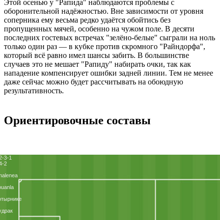
Этой осенью у "Рапида" наблюдаются проблемы с
оборонительной надёжностью. Вне зависимости от уровня
соперника ему весьма редко удаётся обойтись без
пропущенных мячей, особенно на чужом поле. В десяти
последних гостевых встречах "зелёно-белые" сыграли на ноль
только один раз ― в кубке против скромного "Райндорфа",
который всё равно имел шансы забить. В большинстве
случаев это не мешает "Рапиду" набирать очки, так как
нападение компенсирует ошибки задней линии. Тем не менее
даже сейчас можно будет рассчитывать на обоюдную
результативность.
Ориентировочные составы
2-3-1
4-2
alenea
uanla
отырнике
удрак