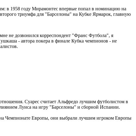
ным: в 1958 году Мирамонтес впервые попал в номинацию на
ле второго триумфа для "Барселоны" на Кубке Ярмарок, главную
 мне не дозвонился корреспондент "Франс Футбола", я
Пушкаша - автора покера в финале Кубка чемпионов - не
налистов.
влиянием Луиса на игру "Барселоны" и сборной Испании.
ей на Чемпионате Европы, они выбрали лучшим игроком Европы