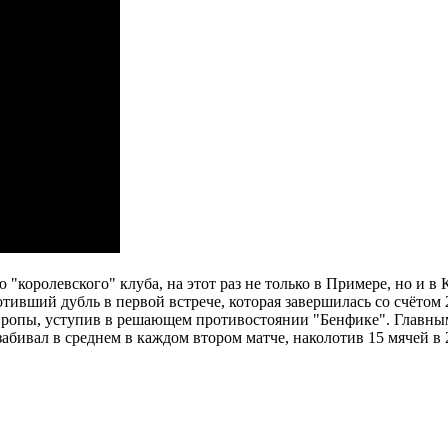
 "королевского" клуба, на этот раз не только в Примере, но и в
отивший дубль в первой встрече, которая завершилась со счётом
вропы, уступив в решающем противостоянии "Бенфике". Главным
бивал в среднем в каждом втором матче, наколотив 15 мячей в 2