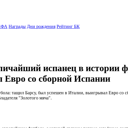
ЕФА
Награды
Дни рождения
Рейтинг БК
личайший испанец в истории ф
 Евро со сборной Испании
бола: тащил Барсу, был успешен в Италии, выигрывал Евро со 
адателя "Золотого мяча".