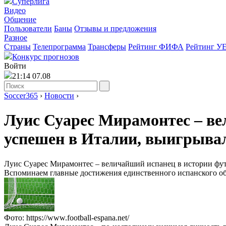
Суперлига
Видео
Общение
Пользователи
Баны
Отзывы и предложения
Разное
Страны
Телепрограмма
Трансферы
Рейтинг ФИФА
Рейтинг У
Конкурс прогнозов
Войти
21:14 07.08
Soccer365
›
Новости
›
Луис Суарес Мирамонтес – ве
успешен в Италии, выигрывал
Луис Суарес Мирамонтес – величайший испанец в истории фут
Вспоминаем главные достижения единственного испанского обл
Фото: https://www.football-espana.net/