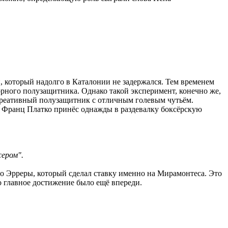
, который надолго в Каталонии не задержался. Тем временем
порного полузащитника. Однако такой эксперимент, конечно же,
к креативный полузащитник с отличным голевым чутьём.
" Франц Платко принёс однажды в раздевалку боксёрскую
сером".
о Эрреры, который сделал ставку именно на Мирамонтеса. Это
о главное достижение было ещё впереди.