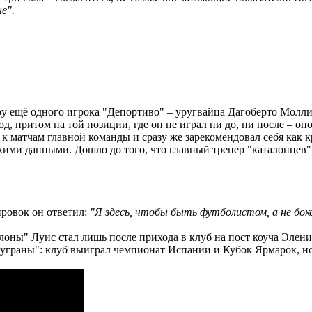
е".
ру ещё одного игрока "Депортиво" – уругвайца Дагоберто Молли
д, притом на той позиции, где он не играл ни до, ни после – о
я к матчам главной команды и сразу же зарекомендовал себя ка
кими данными. Дошло до того, что главный тренер "каталонцев
ировок он ответил:
"Я здесь, чтобы быть футболистом, а не бок
оны" Луис стал лишь после прихода в клуб на пост коуча Элени
ауграны": клуб выиграл чемпионат Испании и Кубок Ярмарок, н