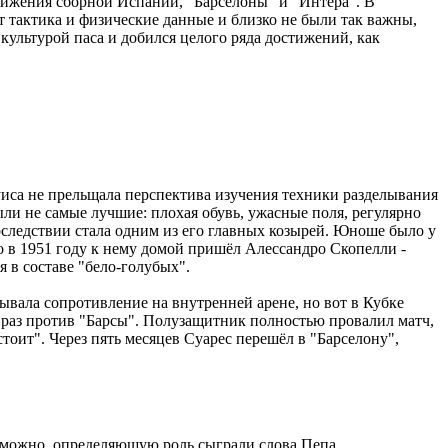
тижения сборной Испании, "Барселоны" и "Интера". В
т тактика и физические данные и близко не были так важны,
культурой паса и добился целого ряда достижений, как
уиса не прельщала перспектива изучения техники разделывания
ыли не самые лучшие: плохая обувь, ужасные поля, регулярно
следствии стала одним из его главных козырей. Юноше было у
но в 1951 году к нему домой пришёл Алессандро Скопелли -
 в составе "бело-голубых".
ывала сопротивление на внутренней арене, но вот в Кубке
 раз против "Барсы". Полузащитник полностью провалил матч,
стоит". Через пять месяцев Суарес перешёл в "Барселону",
Возможно, определяющую роль сыграли слова Пепа