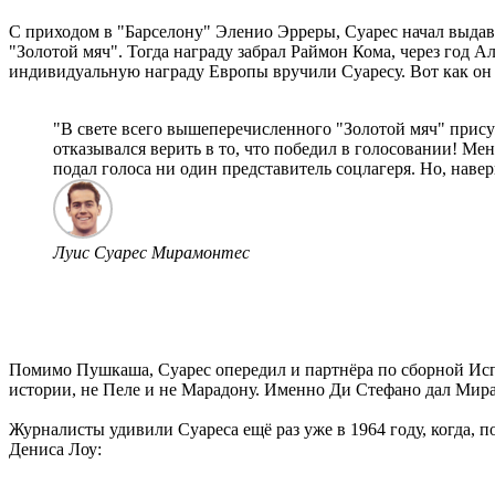
С приходом в "Барселону" Эленио Эрреры, Суарес начал выдав
"Золотой мяч". Тогда награду забрал Раймон Кома, через год А
индивидуальную награду Европы вручили Суаресу. Вот как он
"В свете всего вышеперечисленного "Золотой мяч" присуж
отказывался верить в то, что победил в голосовании! Ме
подал голоса ни один представитель соцлагеря. Но, навер
Луис Суарес Мирамонтес
Помимо Пушкаша, Суарес опередил и партнёра по сборной Испании Ди Стефано, с которым у Луиса сложились великолепные отношения. Суарес считает Альфредо лучшим футболистом в
истории, не Пеле и не Марадону. Именно Ди Стефано дал Мира
Журналисты удивили Суареса ещё раз уже в 1964 году, когда,
Дениса Лоу: