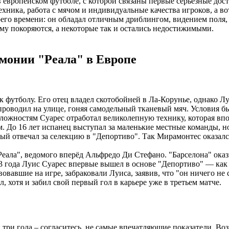
 европейском футболе, с которой связаны первые серьёзные дос
хника, работа с мячом и индивидуальные качества игроков, а во
его времени: он обладал отличным дриблингом, видением поля, 
ому покоряются, а некоторые так и остались недостижимыми.
емонии "Реала" в Европе
 футболу. Его отец владел скотобойней в Ла-Корунье, однако Л
 проводил на улице, гоняя самодельный тканевый мяч. Условия б
ложностям Суарес отработал великолепную технику, которая впо
ом. До 16 лет испанец выступал за маленькие местные команды, 
й отвечал за селекцию в "Депортиво". Так Мирамонтес оказался
еала", ведомого вперёд Альфредо Ди Стефано. "Барселона" оказ
53 года Луис Суарес впервые вышел в основе "Депортиво" — как
вовавшие на игре, забраковали Луиса, заявив, что "он ничего не 
 хотя и забил свой первый гол в карьере уже в третьем матче.
р и три гола – согласитесь, не самые впечатляющие показатели. 