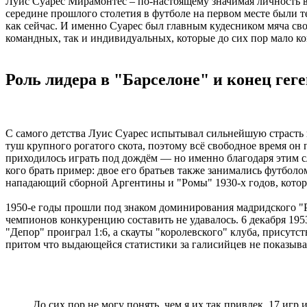
Луис Суарес Мирамонтес – по-настоящему значимая личность в
середине прошлого столетия в футболе на первом месте были те
как сейчас. И именно Суарес был главным кудесником мяча сво
командных, так и индивидуальных, которые до сих пор мало к
Роль лидера в "Барселоне" и конец гег
С самого детства Луис Суарес испытывал сильнейшую страсть к
туш крупного рогатого скота, поэтому всё свободное время он
приходилось играть под дождём — но именно благодаря этим с
кого брать пример: двое его братьев также занимались футбол
нападающий сборной Аргентины и "Ромы" 1930-х годов, которы
1950-е годы прошли под знаком доминирования мадридского "Р
чемпионов конкуренцию составить не удавалось. 6 декабря 19
"Депор" проиграл 1:6, а скауты "королевского" клуба, присутст
притом что выдающейся статистики за галисийцев не показывал,
До сих пор не могу понять, чем я их так привлек. 17 иг