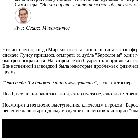
Самитьера:
"Этот парень заставит людей забыть обо мн
Луис Суарес Мирамонтес
Что интересно, тогда Мирамонтес стал дополнением к трансфе
сначала Луису пришлось отыграть за дубль "Барселоны" один го
быстро прекратился. На второй сезон Суарес стал привлекатьс
Единственной загвоздкой была некоторые проблемы с физичес
грушу:
"Это тебе. Ты должен стать мускулистее"
, – сказал тренер.
Но Луису не понравилась эта идея и спустя неделю таких трен
Несмотря на неплохие выступления, ключевым игроком "Барсел
решение дало старт одному из лучших периодов в истории "бл