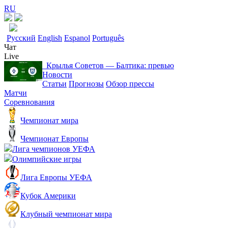
RU
Русский
English
Espanol
Português
Чат
Live
Крылья Советов ― Балтика: превью
Новости
Статьи
Прогнозы
Обзор прессы
Матчи
Соревнования
Чемпионат мира
Чемпионат Европы
Лига чемпионов УЕФА
Олимпийские игры
Лига Европы УЕФА
Кубок Америки
Клубный чемпионат мира