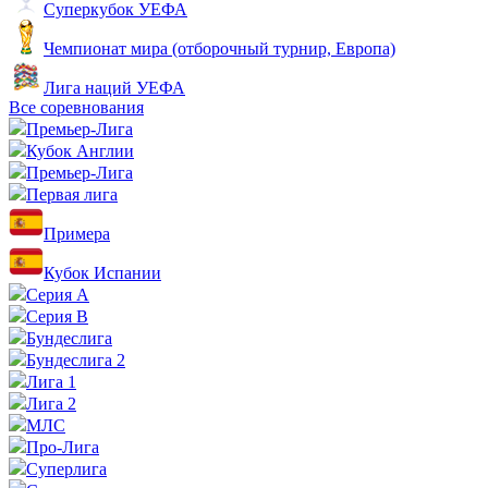
Суперкубок УЕФА
Чемпионат мира (отборочный турнир, Европа)
Лига наций УЕФА
Все соревнования
Премьер-Лига
Кубок Англии
Премьер-Лига
Первая лига
Примера
Кубок Испании
Серия А
Серия B
Бундеслига
Бундеслига 2
Лига 1
Лига 2
МЛС
Про-Лига
Суперлига