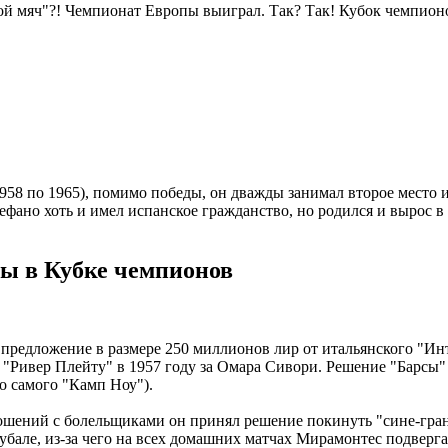
ой мяч"?! Чемпионат Европы выиграл. Так? Так! Кубок чемпионо
958 по 1965), помимо победы, он дважды занимал второе место и
фано хоть и имел испанское гражданство, но родился и вырос в
ды в Кубке чемпионов
 предложение в размере 250 миллионов лир от итальянского "Ин
 "Ривер Плейту" в 1957 году за Омара Сивори. Решение "Барсы"
го самого "Камп Ноу").
тношений с болельщиками он принял решение покинуть "сине-гра
убале, из-за чего на всех домашних матчах Мирамонтес подверг