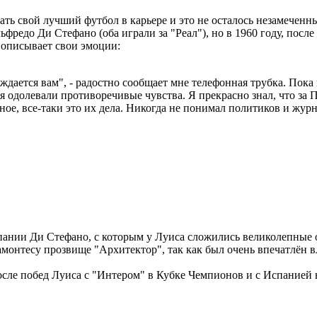
ать свой лучший футбол в карьере и это не осталось незамечен
льфредо Ди Стефано (оба играли за "Реал"), но в 1960 году, пос
 описывает свои эмоции:
дается вам", - радостно сообщает мне телефонная трубка. Пока
ня одолевали противоречивые чувства. Я прекрасно знал, что за 
ное, все-таки это их дела. Никогда не понимал политиков и жур
монтесу прозвище "Архитектор", так как был очень впечатлён 
 после побед Луиса с "Интером" в Кубке Чемпионов и с Испани