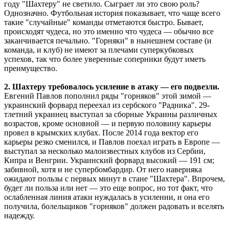
году "Шахтеру" не светило. Сыграет ли это свою роль?
Однозначно. Футбольная история показывает, что чаще всего
такие "случайные" команды отметаются быстро. Бывает,
происходят чудеса, но это именно что чудеса — обычно все
заканчивается печально. "Горняки" в нынешнем составе (и
команда, и клуб) не имеют за плечами суперкубковых
успехов, так что более уверенные соперники будут иметь
преимущество.
2. Шахтеру требовалось усиление в атаку — его подвезли.
Евгений Павлов пополнил ряды "горняков" этой зимой —
украинский форвард переехал из сербского "Радника". 29-
тлетний украинец выступал за сборные Украины различных
возрастов, кроме основной — и первую половину карьеры
провел в крымских клубах. После 2014 года вектор его
карьеры резко сменился, и Павлов поехал играть в Европе —
выступал за несколько малоизвестных клубов из Сербии,
Кипра и Венгрии. Украинский форвард высокий — 191 см;
забивной, хотя и не супербомбардир. От него наверняка
ожидают пользы с первых минут в стане "Шахтера". Впрочем,
будет ли польза или нет — это еще вопрос, но тот факт, что
ослабленная линия атаки нуждалась в усилении, и она его
получила, болельщиков "горняков" должен радовать и вселять
надежду.