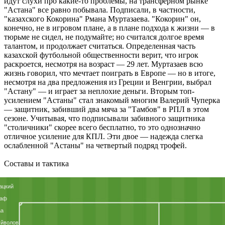
идут слухи про какие-то проблемы, на трансферном рынке
"Астана" все равно побывала. Подписали, в частности,
"казахского Кокорина" Рмана Муртазаева. "Кокорин" он,
конечно, не в игровом плане, а в плане подхода к жизни — в
тюрьме не сидел, не подумайте; но считался долгое время
талантом, и продолжает считаться. Определенная часть
казахской футбольной общественности верит, что игрок
раскроется, несмотря на возраст — 29 лет. Муртазаев всю
жизнь говорил, что мечтает поиграть в Европе — но в итоге,
несмотря на два предложения из Греции и Венгрии, выбрал
"Астану" — и играет за неплохие деньги. Вторым топ-
усилением "Астаны" стал знакомый многим Валерий Чуперка
— защитник, забивший два мяча за "Тамбов" в РПЛ в этом
сезоне. Учитывая, что подписывали забивного защитника
"столичники" скорее всего бесплатно, то это однозначно
отличное усиление для КПЛ. Эти двое — надежда слегка
ослабленной "Астаны" на четвертый подряд трофей.
Составы и тактика
ацкий
раф
аа
уйволов