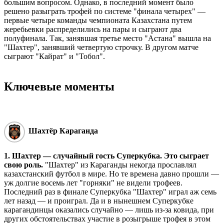
большим вопросом. Однако, в последний момент было
решено разыграть трофей по системе "финала четырех" —
первые четыре команды чемпионата Казахстана путем
жеребьевки распределились на пары и сыграют два
полуфинала. Так, занявшая третье место "Астана" вышла на
"Шахтер", занявший четвертую строчку. В другом матче
сыграют "Кайрат" и "Тобол".
Ключевые моменты
Шахтёр Караганда
1. Шахтер — случайный гость Суперкубка. Это сыграет
свою роль.
"Шахтер" из Караганды некогда прославлял
казахстанский футбол в мире. Но те времена давно прошли —
уж долгие восемь лет "горняки" не видели трофеев.
Последний раз в финале Суперкубка "Шахтер" играл аж семь
лет назад — и проиграл. Да и в нынешнем Суперкубке
карагандинцы оказались случайно — лишь из-за ковида, при
других обстоятельствах участие в розыгрыше трофея в этом