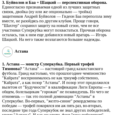
3. Буйволов и Баа + Шацкий — перспективная оборона.
Единогласно признаваемая одной из лучших защитных
связок, двойка (ну или же опционально — тройка)
защитников Андрей Буйволов — Гидеон Баа переползла зиму
вместе, не разойдясь по другим клубам. Проще говоря,
"Шахтер" сохранил защиту на новый сезон, чем не все
участники Суперкубка могут похвастаться. Прочная оборона
осталась, так к ним еще добавился новый вратарь — Игорь
Шацкий. На него также возлагаются большие надежды.
Астана
1. Астана — монстр Суперкубка. Первый трофей
Тихонова?
"Астана" — настоящий гранд казахстанского
футбола. Гранд настолько, что прошлогоднее чемпионство
"Кайрата" воспринималось не как триумф собственно,
"Кайрата", а как позор "Астаны". И позор этот продолжился
вылетом от "Будучности" в квалификации Лиги Европы — в
общем, болельщикам "горожан" не позавидуешь. Но чего не
отнимешь — так это полной доминации "Астаны" в
Суперкубке. Во-первых, "желто-синие" рекордсмены по
победам — трофей покорялся им аж пять раз, во-вторых,
последние три года Суперкубок не знал других победителей,
кроме "Астаны". И как ни крути, факт "гена победителя"