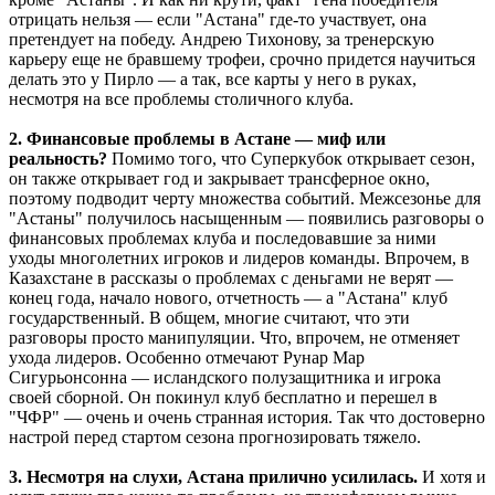
отрицать нельзя — если "Астана" где-то участвует, она
претендует на победу. Андрею Тихонову, за тренерскую
карьеру еще не бравшему трофеи, срочно придется научиться
делать это у Пирло — а так, все карты у него в руках,
несмотря на все проблемы столичного клуба.
2. Финансовые проблемы в Астане — миф или
реальность?
Помимо того, что Суперкубок открывает сезон,
он также открывает год и закрывает трансферное окно,
поэтому подводит черту множества событий. Межсезонье для
"Астаны" получилось насыщенным — появились разговоры о
финансовых проблемах клуба и последовавшие за ними
уходы многолетних игроков и лидеров команды. Впрочем, в
Казахстане в рассказы о проблемах с деньгами не верят —
конец года, начало нового, отчетность — а "Астана" клуб
государственный. В общем, многие считают, что эти
разговоры просто манипуляции. Что, впрочем, не отменяет
ухода лидеров. Особенно отмечают Рунар Мар
Сигурьонсонна — исландского полузащитника и игрока
своей сборной. Он покинул клуб бесплатно и перешел в
"ЧФР" — очень и очень странная история. Так что достоверно
настрой перед стартом сезона прогнозировать тяжело.
3. Несмотря на слухи, Астана прилично усилилась.
И хотя и