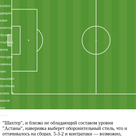
rseitov
аджарян
каев
ахметов
убулов
аттыбаев
авлов
погодов
кавина
роян
омашевич
йсебеков
гнаев
омасов
онг
тариу
"Шахтер", и близко не обладающий составом уровня
рсегян
"Астаны", наверняка выберет оборонительный стиль, что и
ajlagić
оттачивалось на сборах. 5-3-2 и контратаки — возможно,