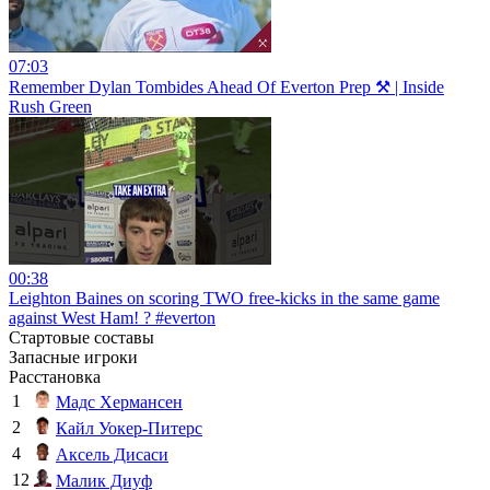
07:03
Remember Dylan Tombides Ahead Of Everton Prep ⚒️ | Inside
Rush Green
00:38
Leighton Baines on scoring TWO free-kicks in the same game
against West Ham! ? #everton
Стартовые составы
Запасные игроки
Расстановка
1
Мадс Хермансен
2
Кайл Уокер-Питерс
4
Аксель Дисаси
12
Малик Диуф