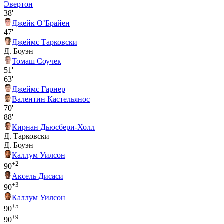
Эвертон
38'
Джейк О’Брайен
47'
Джеймс Тарковски
Д. Боуэн
Томаш Соучек
51'
63'
Джеймс Гарнер
Валентин Кастельянос
70'
88'
Кирнан Дьюсбери‑Холл
Д. Тарковски
Д. Боуэн
Каллум Уилсон
+2
90
Аксель Дисаси
+3
90
Каллум Уилсон
+5
90
+9
90