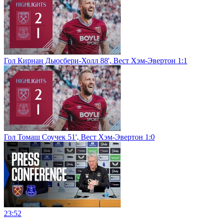
Гол Кирнан Дьюсбери‑Холл 88', Вест Хэм-Эвертон 1:1
Гол Томаш Соучек 51', Вест Хэм-Эвертон 1:0
23:52