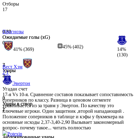
Отборы
17
0.32
0.85
Прогнозы
Ожидаемые голы (xG)
Ожидаемые голы (xG)
0.67
0.73
45% (402)
41% (369)
14%
(130)
7
3
Вест Хэм
Удары
Удары
2
1
4
7
Эвертон
Угадан счет
17-я Vs 10-я. Сравнение составов показывает сопоставимость
0
3
соперников по классу. Разница в ценовом сегменте
Удары в створ
Удары в створ
уравнивается из за травм у Эвертон. По качеству это
1
2
ключевые игроки. Один защитник ,второй нападающий .
Положение соперников в таблице и кэфы у букмекера на
основные исходы 2,37-3,40-2,90 Вызывает закономерный
вопрос- почему такое...
читать полностью
3
0
Potexin
Заблокированные удары
Заблокированные удары