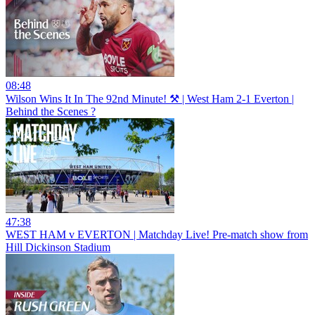
08:48
Wilson Wins It In The 92nd Minute! ⚒️ | West Ham 2-1 Everton |
Behind the Scenes ?
47:38
WEST HAM v EVERTON | Matchday Live! Pre-match show from
Hill Dickinson Stadium