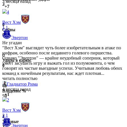
3 месяца назад
2
3
+7
4
Вест Хэм
1
0
1
1
Сейвы
Сейвы
0
1
Эвертон
Не угадан
"Вест Хэм" выглядит чуть более изобретательным в атаке по
цифрам, особенно после недавнего голевого пиршества.
0
0
Однако "Эвертон" — крайне неудобный соперник, который
Удары в каркас
Удары в каркас
умеет засушить игру и выжать гол из полумомента, о чем
0
1
говорят их частые выездные успехи. Учитывая любовь обеих
команд к ничейным результатам, нас ждет плотная...
читать полностью
Гладиатор Рима
48
41
4 месяца назад
Владение %
Владение %
+1
52
59
2
Вест Хэм
2
1
2
1
Угловые
Угловые
Эвертон
1
3