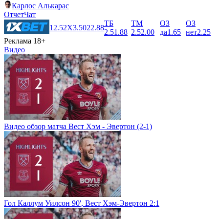
Карлос Алькарас
Отчет
Чат
ТБ
ТМ
ОЗ
ОЗ
1
2.52
X
3.50
2
2.88
2.5
1.88
2.5
2.00
да
1.65
нет
2.25
Реклама 18+
Видео
Видео обзор матча Вест Хэм - Эвертон (2-1)
Гол Каллум Уилсон 90', Вест Хэм-Эвертон 2:1