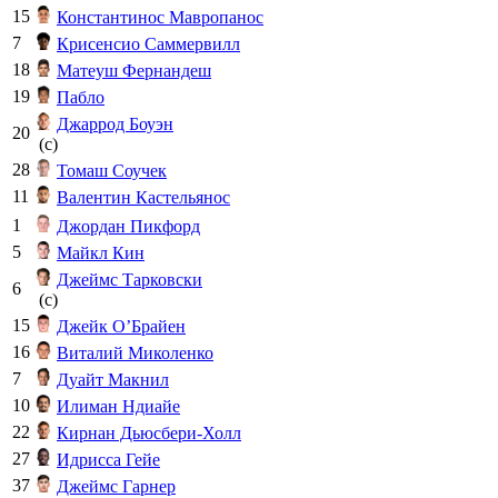
15
Константинос Мавропаноc
7
Крисенсио Саммервилл
18
Матеуш Фернандеш
19
Пабло
Джаррод Боуэн
20
(c)
28
Томаш Соучек
11
Валентин Кастельянос
1
Джордан Пикфорд
5
Майкл Кин
Джеймс Тарковски
6
(c)
15
Джейк О’Брайен
16
Виталий Миколенко
7
Дуайт Макнил
10
Илиман Ндиайе
22
Кирнан Дьюсбери‑Холл
27
Идрисса Гейе
37
Джеймс Гарнер