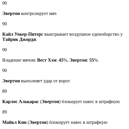
90
Эвертон
контролирует мяч
90
Кайл Уокер-Питерс
выигрывает воздушное единоборство у
Тайрик Джордж
90
Владение мячом:
Вест Хэм
:
45
%,
Эвертон
:
55
%.
90
Эвертон
выполняет удар от ворот
89
Карлос Алькарас
(
Эвертон
) блокирует навес в штрафную
89
Майкл Кин
(
Эвертон
) блокирует навес в штрафную