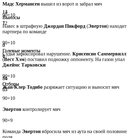
Мадс Хермансен
вышел из ворот и забрал мяч
13
14
90+10
Выносы
Выносы
12
7
Навес в штрафную
Джордан Пикфорд
(
Эвертон
) находит
партнера по команде
90+10
0
3
Голевые моменты
Голевые моменты
Судья зафиксировал нарушение.
Крисенсио Саммервилл
0
1
(
Вест Хэм
) поставил подножку оппоненту. На газон упал
Джеймс Тарковски
90+10
86
54
Отборы
Отборы
Жан-Клер Тодибо
разряжает ситуацию и выносит мяч
55
67
90+10
Эвертон
контролирует мяч
90+9
Команда
Эвертон
вбросила мяч из аута на своей половине
поля