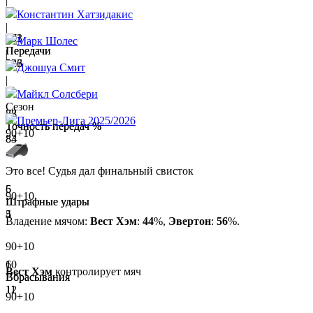
|
Константин Хатзидакис
|
203
171
Марк Шолес
Передачи
Передачи
|
226
243
Джошуа Смит
|
Майкл Солсбери
Сезон
83
78
Премьер-Лига 2025/2026
Точность передач %
Точность передач %
90+10
83
84
Это все! Судья дал финальный свисток
5
6
90+10
Штрафные удары
Штрафные удары
5
4
Владение мячом:
Вест Хэм
:
44
%,
Эвертон
:
56
%.
90+10
6
10
Вест Хэм
контролирует мяч
Вбрасывания
Вбрасывания
11
12
90+10