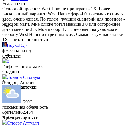
Угадан счет
Основной прогноз: West Ham не проиграет - 1X. Более
рискованный вариант: West Ham с форой 0, потому что ничья
здесь очень живая. По голам: лучший сценарий для прогноза -
5
4
низовой матч. Мне ближе тотал меньше 3,0 или осторожнее
Фолы
Фолы
тотал меньше 3,5. Мой выбор: 1:1, с небольшим уклоном в
5
6
сторону West Ham по игре и шансам. Самые разумные ставки
1Х...
читать полностью
BoykoExp
3 месяца назад
0
1
+1
Офсайды
Офсайды
1
1
0
Информация о матче
Стадион
Лондон Стэдиум
0
3
Лондон, Англия
Желтые карточки
Желтые карточки
1
3
+29°C
переменная облачность
Зрителей
62,454
0
0
Арбитры
Красные карточки
Красные карточки
0
0
Стюарт Аттуэлл