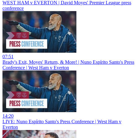
WEST HAM v EVERTON | David Moyes' Premier League press
conference
07:51
Brady's Exit, Moyes' Return, & More! | Nuno Espírito Santo's Press
Conference | West Ham v Everton
14:20
LIVE: Nuno Espírito Santo's Press Conference | West Ham v
Everton