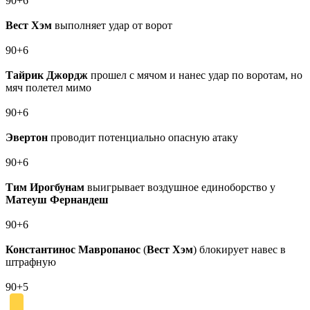
90+6
Вест Хэм
выполняет удар от ворот
90+6
Тайрик Джордж
прошел с мячом и нанес удар по воротам, но
мяч полетел мимо
90+6
Эвертон
проводит потенциально опасную атаку
90+6
Тим Ирогбунам
выигрывает воздушное единоборство у
Матеуш Фернандеш
90+6
Константинос Мавропаноc
(
Вест Хэм
) блокирует навес в
штрафную
90+5