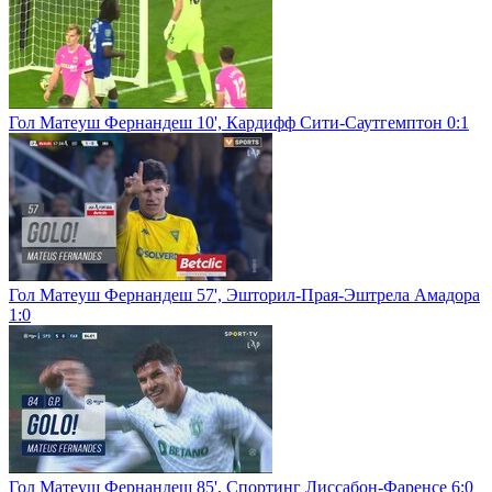
Гол Матеуш Фернандеш 10', Кардифф Сити-Саутгемптон 0:1
Гол Матеуш Фернандеш 57', Эшторил-Прая-Эштрела Амадора
1:0
Гол Матеуш Фернандеш 85', Спортинг Лиссабон-Фаренсе 6:0