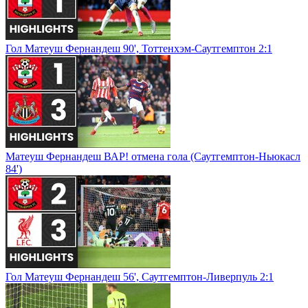
Гол Матеуш Фернандеш 90', Тоттенхэм-Саутгемптон 2:1
Матеуш Фернандеш ВАР! отмена гола (Саутгемптон-Ньюкасл
84')
Гол Матеуш Фернандеш 56', Саутгемптон-Ливерпуль 2:1