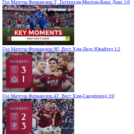
Гол Матеуш Фернандеш 3', Тоттенхэм-Милтон-Кинс Донс 1:0
Гол Матеуш Фернандеш 90', Вест Хэм-Лидс Юнайтед 1:2
Гол Матеуш Фернандеш 43', Вест Хэм-Сандерленд 3:0