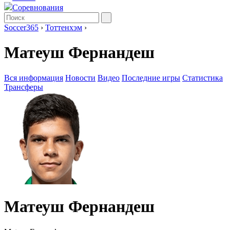
Соревнования
Soccer365
›
Тоттенхэм
›
Матеуш Фернандеш
Вся информация
Новости
Видео
Последние игры
Статистика
Трансферы
Матеуш Фернандеш