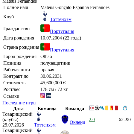
Mateus Fernandes
Полное имя
Mateus Gonçalo Espanha Fernandes
Клуб
Тоттенхэм
Гражданство
Португалия
Дата рождения
10.07.2004 (22 года)
Страна рождения
Португалия
Город рождения
Olhão
Позиция
полузащитник
Рабочая нога
правая
Контракт до
30.06.2031
Стоимость
45,600,000 €
Рост/вес
178 см / 72 кг
Ссылки
Последние игры
Дата
Команда
Команда
Товарищеский
(клубы)
2:0
62'-90'
Окленд
25.07.2026
Тоттенхэм
Товарищеский