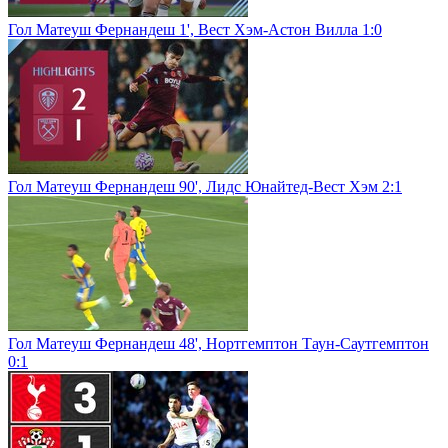
Гол Матеуш Фернандеш 1', Вест Хэм-Астон Вилла 1:0
Гол Матеуш Фернандеш 90', Лидс Юнайтед-Вест Хэм 2:1
Гол Матеуш Фернандеш 48', Нортгемптон Таун-Саутгемптон
0:1