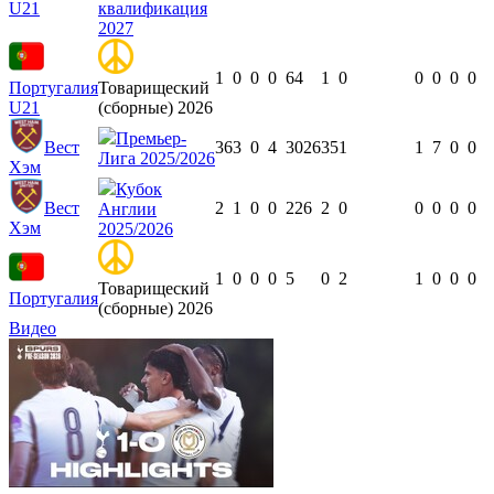
U21
квалификация
2027
1
0
0
0
64
1
0
0
0
0
0
Португалия
Товарищеский
U21
(сборные) 2026
Премьер-
Вест
36
3
0
4
3026
35
1
1
7
0
0
Лига 2025/2026
Хэм
Кубок
Вест
2
1
0
0
226
2
0
0
0
0
0
Англии
Хэм
2025/2026
1
0
0
0
5
0
2
1
0
0
0
Товарищеский
Португалия
(сборные) 2026
Видео