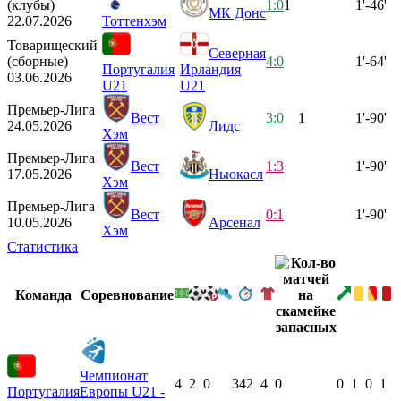
(клубы)
1:0
1
1'-46'
МК Донс
22.07.2026
Тоттенхэм
Товарищеский
Северная
(сборные)
4:0
1'-64'
Португалия
Ирландия
03.06.2026
U21
U21
Премьер-Лига
Вест
3:0
1
1'-90'
24.05.2026
Лидс
Хэм
Премьер-Лига
Вест
1:3
1'-90'
17.05.2026
Ньюкасл
Хэм
Премьер-Лига
Вест
0:1
1'-90'
10.05.2026
Арсенал
Хэм
Статистика
Команда
Соревнование
Чемпионат
4
2
0
342
4
0
0
1
0
1
Португалия
Европы U21 -