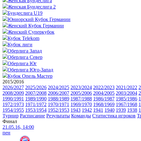
Женская Бундеслига
Женская Бундеслига 2
Бундеслига U19
Юниорский Кубок Германии
Женский Кубок Германии
Женский Суперкубок
Кубок Telekom
Кубок лиги
Оберлига Запад
Оберлига Север
Оберлига Юг
Оберлига Юго-Запад
Кубок Опель Мастер
2015/2016
2026/2027
2025/2026
2024/2025
2023/2024
2022/2023
2021/2022
2
2008/2009
2007/2008
2006/2007
2005/2006
2004/2005
2003/2004
2
1990/1991
1989/1990
1988/1989
1987/1988
1986/1987
1985/1986
1
1972/1973
1971/1972
1970/1971
1969/1970
1968/1969
1967/1968
1
1954/1955
1953/1954
1952/1953
1943
1942
1941
1940
1939
1938
1
Турнир
Расписание
Результаты
Команды
Статистика игроков
Т
Финал
21.05.16, 14:00
пен