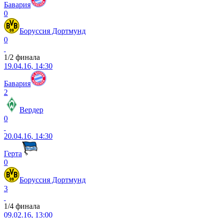
Бавария
0
Боруссия Дортмунд
0
1/2 финала
19.04.16, 14:30
Бавария
2
Вердер
0
20.04.16, 14:30
Герта
0
Боруссия Дортмунд
3
1/4 финала
09.02.16, 13:00