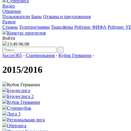
Суперлига
Видео
Общение
Пользователи
Баны
Отзывы и предложения
Разное
Страны
Телепрограмма
Трансферы
Рейтинг ФИФА
Рейтинг У
Конкурс прогнозов
Войти
13:49 06.08
Soccer365
›
Соревнования
›
Кубок Германии
›
2015/2016
Кубок Германии
Бундеслига
Бундеслига 2
Кубок Германии
Суперкубок
Лига 3
Региональная лига
Оберлига