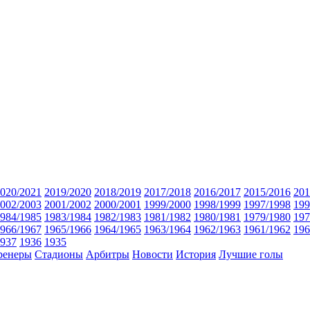
020/2021
2019/2020
2018/2019
2017/2018
2016/2017
2015/2016
201
002/2003
2001/2002
2000/2001
1999/2000
1998/1999
1997/1998
199
984/1985
1983/1984
1982/1983
1981/1982
1980/1981
1979/1980
197
966/1967
1965/1966
1964/1965
1963/1964
1962/1963
1961/1962
196
937
1936
1935
ренеры
Стадионы
Арбитры
Новости
История
Лучшие голы