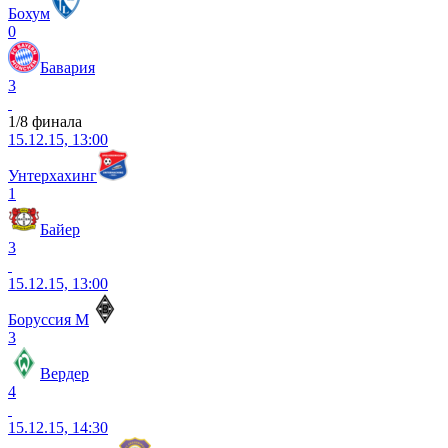
Бохум
0
Бавария
3
1/8 финала
15.12.15, 13:00
Унтерхахинг
1
Байер
3
15.12.15, 13:00
Боруссия М
3
Вердер
4
15.12.15, 14:30