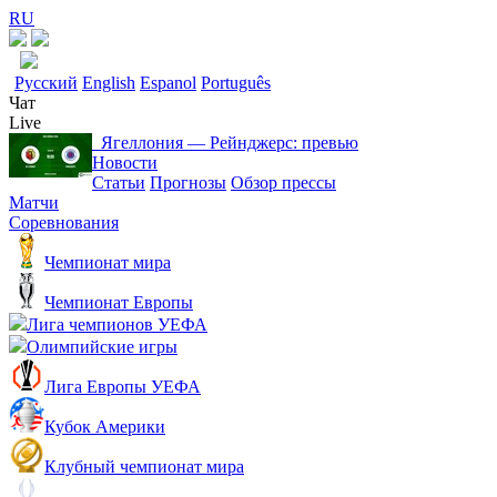
RU
Русский
English
Espanol
Português
Чат
Live
Ягеллония ― Рейнджерс: превью
Новости
Статьи
Прогнозы
Обзор прессы
Матчи
Соревнования
Чемпионат мира
Чемпионат Европы
Лига чемпионов УЕФА
Олимпийские игры
Лига Европы УЕФА
Кубок Америки
Клубный чемпионат мира