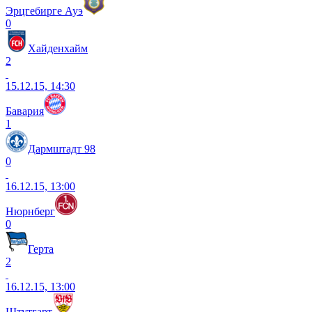
Эрцгебирге Ауэ
0
Хайденхайм
2
15.12.15, 14:30
Бавария
1
Дармштадт 98
0
16.12.15, 13:00
Нюрнберг
0
Герта
2
16.12.15, 13:00
Штутгарт