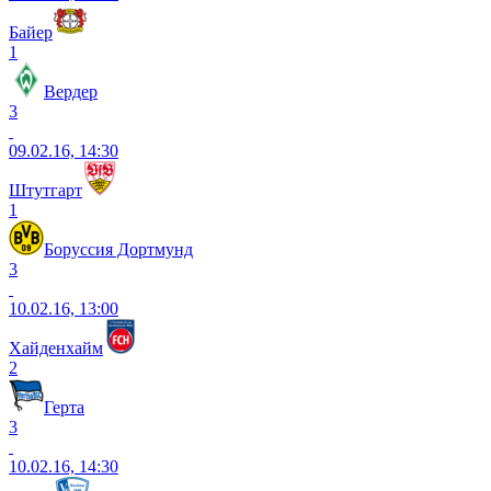
Байер
1
Вердер
3
09.02.16, 14:30
Штутгарт
1
Боруссия Дортмунд
3
10.02.16, 13:00
Хайденхайм
2
Герта
3
10.02.16, 14:30