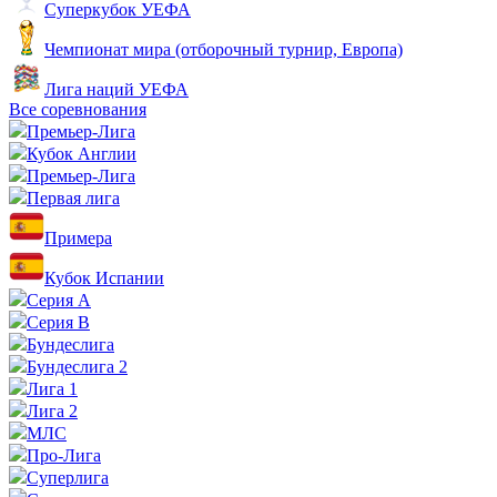
Суперкубок УЕФА
Чемпионат мира (отборочный турнир, Европа)
Лига наций УЕФА
Все соревнования
Премьер-Лига
Кубок Англии
Премьер-Лига
Первая лига
Примера
Кубок Испании
Серия А
Серия B
Бундеслига
Бундеслига 2
Лига 1
Лига 2
МЛС
Про-Лига
Суперлига