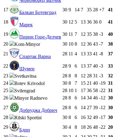
Черноморец Балчик
17
30
9
14
7
35
28
+7
41
Балкан Ботевград
18
30
12
5
13
36
36
0
41
Марек
19
30
11
7
12
35
38
-3
40
Пирин Гоце-Делчев
20
30
10
8
12
36
43
-7
38
Kom-Minyor
21
28
11
4
13
33
41
-8
37
Спартак Варна
22
28
9
6
13
37
40
-3
33
Шумен
23
28
8
8
12
28
31
-3
32
Svetkavitsa
24
30
8
7
15
21
40
-19
31
Botev Krivodol
25
28
10
1
17
36
58
-22
31
Svilengrad
26
28
8
6
14
34
46
-12
30
Minyor Radnevo
27
28
8
6
14
27
39
-12
30
Добруджа Добрич
28
30
8
6
16
32
49
-17
30
Rilski Sportist
29
30
4
8
18
26
48
-22
20
Бдин
30
30
2
4
24
20
71
-51
10