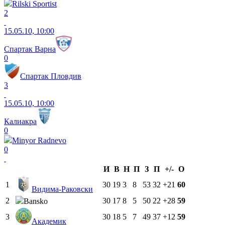
Rilski Sportist
2
15.05.10, 10:00
Спартак Варна
0
Спартак Пловдив
3
15.05.10, 10:00
Калиакра
0
Minyor Radnevo
0
И
В
Н
П
З
П
+/-
О
1
30
19
3
8
53
32
+21
60
Видима-Раковски
2
30
17
8
5
50
22
+28
59
Bansko
3
30
18
5
7
49
37
+12
59
Академик