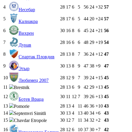
4
28
17
6
5
56
24
+32
57
Несебар
5
28
17
6
5
44
20
+24
57
Калиакра
6
30
16
8
6
45
24
+21
56
Вихрен
7
28
16
6
6
48
29
+19
54
Дунав
8
28
13
8
7
36
24
+12
47
Спартак Пловдив
9
30
13
8
9
47
38
+9
47
Этыр
10
28
12
9
7
39
24
+15
45
Любимец 2007
11
28
13
6
9
42
29
+13
45
Brestnik
12
30
11
12
7
39
26
+13
45
Ботев Враца
13
28
13
4
11
46
36
+10
43
Pomorie
14
30
13
4
13
40
34
+6
43
Septemvri Simitli
15
30
12
7
11
34
32
+2
43
Chavdar Etropole
16
28
12
6
10
37
30
+7
42