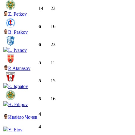
14
23
Z. Petkov
6
16
B. Paskov
6
23
L. Ivanov
5
11
P. Atanasov
5
15
E. Ignatov
5
16
H. Filipov
4
Ивайло Чочев
4
Y. Etov