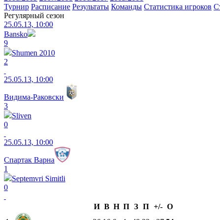
Турнир
Расписание
Результаты
Команды
Статистика игроков
С
Регулярный сезон
25.05.13, 10:00
Bansko
9
Shumen 2010
2
25.05.13, 10:00
Видима-Раковски
3
Sliven
0
25.05.13, 10:00
Спартак Варна
1
Septemvri Simitli
0
И
В
Н
П
З
П
+/-
О