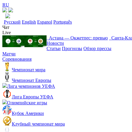
RU
Русский
English
Espanol
Português
Чат
Live
Астана ― Окжетпес: превью
Санта-Кла
Новости
Статьи
Прогнозы
Обзор прессы
Матчи
Соревнования
Чемпионат мира
Чемпионат Европы
Лига чемпионов УЕФА
Лига Европы УЕФА
Олимпийские игры
Кубок Америки
Клубный чемпионат мира