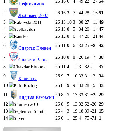
1
26
16
6
4
49
22
+27
54
Нефтохимик
2
26
16
3
7
44
28
+16
51
Любимец 2007
3
26
13
10
3
38
27
+11
49
Rakovski 2011
4
26
13
8
5
34
20
+14
47
Svetkavitsa
5
26
12
8
6
47
26
+21
44
Bansko
6
26
11
9
6
33
25
+8
42
Спартак Плевен
7
26
10
8
8
26
19
+7
38
Спартак Варна
8
26
11
4
11
31
32
-1
37
Chavdar Etropole
9
26
9
7
10
33
31
+2
34
Калиакра
10
26
8
9
9
33
28
+5
33
Pirin Razlog
11
26
8
5
13
33
31
+2
29
Видима-Раковски
12
26
8
5
13
32
52
-20
29
Shumen 2010
13
26
4
3
19
18
39
-21
15
Septemvri Simitli
14
26
0
1
25
4
75
-71
1
Sliven