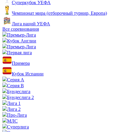
Суперкубок УЕФА
Чемпионат мира (отборочный турнир, Европа)
Лига наций УЕФА
Все соревнования
Премьер-Лига
Кубок Англии
Премьер-Лига
Первая лига
Примера
Кубок Испании
Серия А
Серия B
Бундеслига
Бундеслига 2
Лига 1
Лига 2
Про-Лига
МЛС
Суперлига